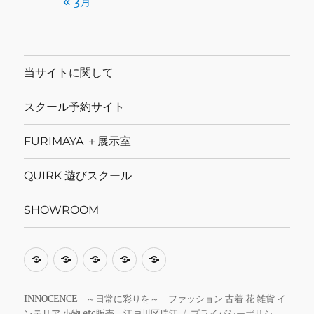
« 3月
当サイトに関して
スクール予約サイト
FURIMAYA ＋展示室
QUIRK 遊びスクール
SHOWROOM
当
ス
FURIMAYA
QUIRK
SHOWROOM
サ
ク
＋
遊
イ
ー
展
び
INNOCENCE ～日常に彩りを～ ファッション 古着 花 雑貨 イ
ンテリア 小物 etc販売 江戸川区瑞江
プライバシーポリシ