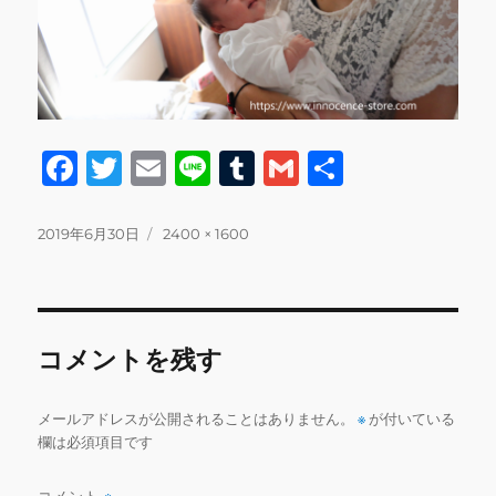
F
T
E
Li
T
G
共
a
w
m
n
u
m
有
c
it
ai
e
m
ai
投
フ
2019年6月30日
2400 × 1600
稿
ル
e
te
l
bl
l
日:
サ
b
r
r
イ
ズ
o
コメントを残す
o
k
メールアドレスが公開されることはありません。
※
が付いている
欄は必須項目です
コメント