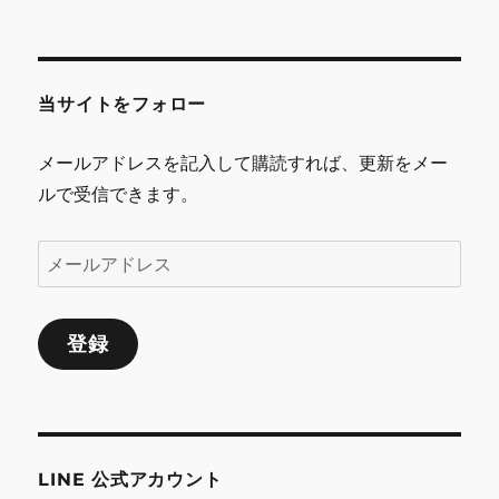
ビ
ゲ
当サイトをフォロー
ー
シ
メールアドレスを記入して購読すれば、更新をメー
ルで受信できます。
ョ
ン
メ
ー
ル
登録
ア
ド
レ
ス
LINE 公式アカウント