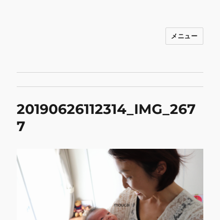
メニュー
INNOCENCE ～日常に彩りを～ フ
ァッション 古着 花 雑貨 インテリア 小
物 etc販売 江戸川区瑞江
20190626112314_IMG_267
7