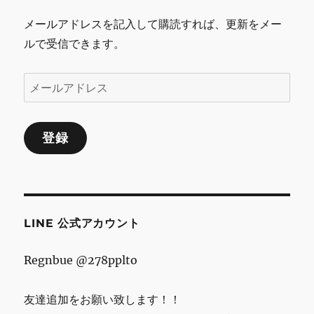
シ
メールアドレスを記入して購読すれば、更新をメー
ルで受信できます。
ョ
ン
メ
ー
ル
登録
ア
ド
レ
ス
LINE 公式アカウント
Regnbue @278pplto
友達追加をお願い致します！！