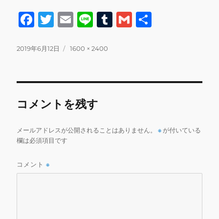
F
T
E
Li
T
G
共
a
w
m
n
u
m
有
c
it
ai
e
m
ai
投
フ
2019年6月12日
1600 × 2400
稿
ル
e
te
l
bl
l
日:
サ
b
r
r
イ
ズ
o
コメントを残す
o
k
メールアドレスが公開されることはありません。
※
が付いている
欄は必須項目です
コメント
※