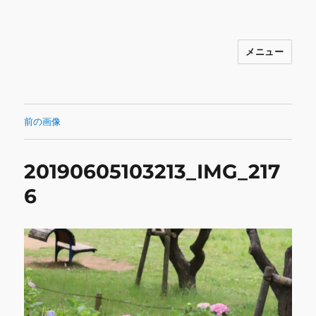
メニュー
INNOCENCE ～日常に彩りを～ フ
ァッション 古着 花 雑貨 インテリア 小
物 etc販売 江戸川区瑞江
前の画像
20190605103213_IMG_217
6