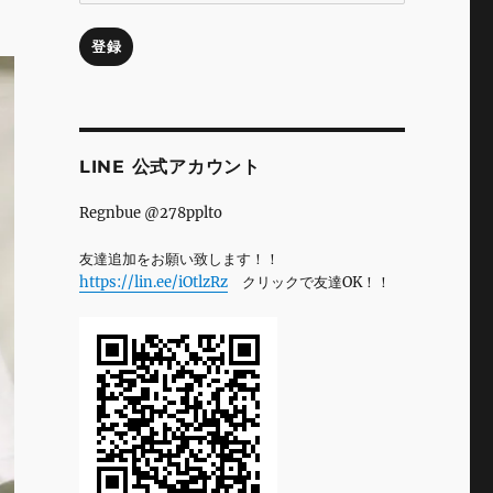
ル
ア
登録
ド
レ
ス
LINE 公式アカウント
Regnbue @278pplto
友達追加をお願い致します！！
https://lin.ee/iOtlzRz
クリックで友達OK！！