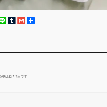
E
Li
T
G
共
m
n
u
m
有
i
e
m
ai
bl
l
r
る欄は必須項目です