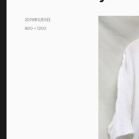
投
2019年5月9日
稿
フ
800 × 1200
日:
ル
サ
イ
ズ