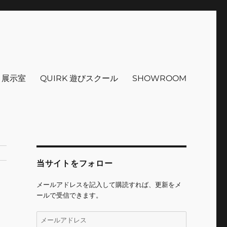
インテリア 小物 etc販売 江戸
 ＋展示室
QUIRK 遊びスクール
SHOWROOM
当サイトをフォロー
メールアドレスを記入して購読すれば、更新をメ
ールで受信できます。
メ
ー