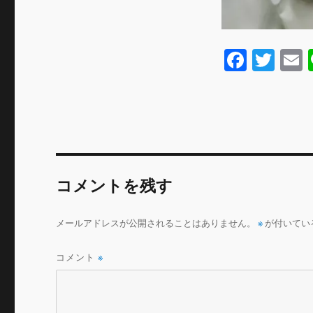
F
T
a
w
c
it
a
e
te
l
b
r
o
コメントを残す
o
k
メールアドレスが公開されることはありません。
※
が付いてい
コメント
※