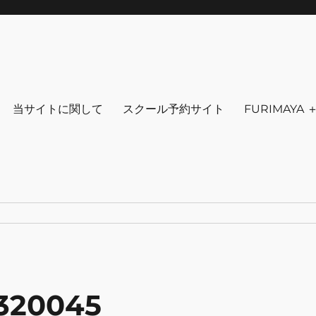
りを～ ファッション 古着 花 雑貨 
クセサリ－ アウトドア 写真 本 音楽 アンチエイジング-
当サイトに関して
スクール予約サイト
FURIMAYA
320045