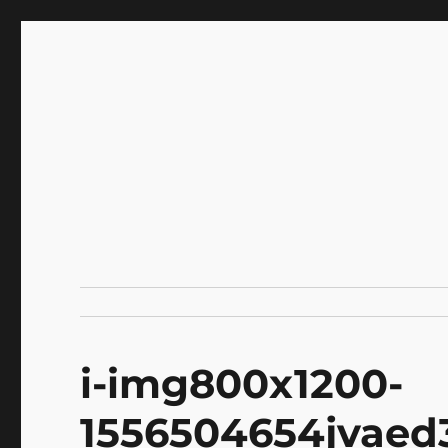
INNOCENCE ～日常に彩
Enjoying extra life -花 古着 ファッション ア
川区瑞江
i-img800x1200-
1556504654jvaed