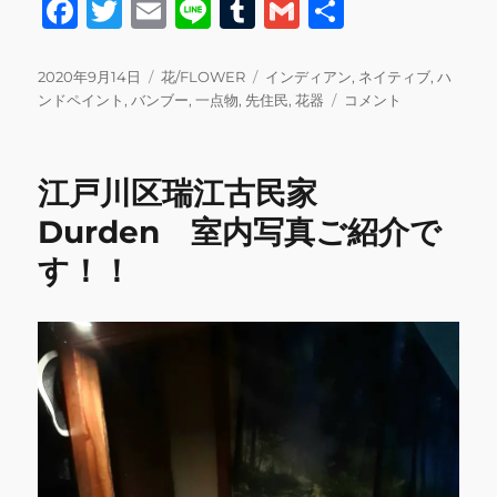
F
T
E
Li
T
G
共
a
w
m
n
u
m
有
c
it
ai
e
m
ai
投
カ
タ
2020年9月14日
花/FLOWER
インディアン
,
ネイティブ
,
ハ
稿
テ
グ
ハ
ンドペイント
,
バンブー
,
一点物
,
先住民
,
花器
コメント
e
te
l
bl
l
日:
ゴ
ン
b
r
r
リ
ド
ー
ペ
o
江戸川区瑞江古民家
イ
o
ン
Durden 室内写真ご紹介で
ト
k
す！！
バ
ン
ブ
ー
花
器
に