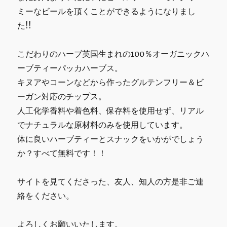
点
ミーなビールを頂くことができるようになりまし
物
デ
た!!
ザ
イ
こだわりのハーブ英国生まれの100％オーガニックハ
ン
良
ーブティーパッカハーブス。
い
キヌアやコーンなどから作ったグルテンフリー＆ビ
に
ーガン対応のチップス。
人工化学香料や着色料、保存料を使用せず、リアル
でナチュラルな原材料のみを使用しています。
体に良いハーブティーとスナックをいかがでしょう
か？すべて無料です！！
サイトを見てくださった、友人、知人の方是非ご連
絡をください。
よろしくお願いいたします。