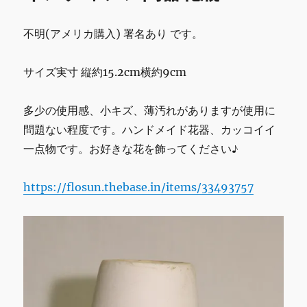
ー、
イ
不明(アメリカ購入) 署名あり です。
ー
ト
リ
サイズ実寸 縦約15.2cm横約9cm
ア
ル
多少の使用感、小キズ、薄汚れがありますが使用に
入
荷。
問題ない程度です。ハンドメイド花器、カッコイイ
コ
一点物です。お好きな花を飾ってください♪
ミ
ュ
ニ
https://flosun.thebase.in/items/33493757
テ
ィ
ハ
ウ
ス
～
古
民