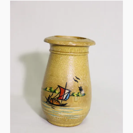
れ
♪
カ
ッ
コ
い
い！
26
に