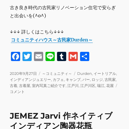
古き良き時代の古民家リノベーション住宅で安らぎ
と出会いを(^o^)
↓↓↓ 詳しくはこちら↓↓↓
コミュニティハウス～古民家Durden～
F
T
E
Li
T
G
共
a
w
m
n
u
m
有
c
it
ai
e
m
ai
投
カ
タ
2020年9月27日
～コミュニティ～
Durden
,
イートリアル
,
稿
テ
グ
インディアンジュエリー
,
カフェ
,
キャンプ
,
バー
,
ロッジ
,
古民家
,
e
te
l
bl
l
日:
ゴ
日
古着
,
古着屋
,
室内写真ご紹介です
,
江戸川
,
江戸川区
,
瑞江
,
花屋
b
r
r
リ
本
コメント
ー
酒、
o
ハ
o
ー
JEMEZ Jarvi 作ネイティブ
ブ
k
テ
インディアン陶器花瓶
ィ