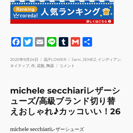
F
T
E
Li
T
G
共
a
w
m
n
u
m
有
c
it
ai
e
m
ai
投
カ
タ
2020年9月24日
花/FLOWER
Jarvi
,
JEMEZ
,
インディアン
,
稿
テ
JEMEZ
グ
ネイティブ
,
作
,
花瓶
,
陶器
コメント
e
te
l
bl
l
日:
ゴ
Jarvi
b
r
r
リ
作
ー
ネ
o
michele secchiariレザーシ
イ
o
テ
ューズ/高級ブランド切り替
ィ
k
えおしゃれ♪カッコいい！26
ブ
イ
ン
デ
michele secchiariレザーシューズ