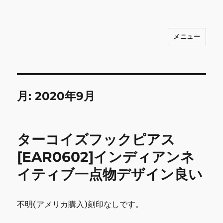
メニュー
INNOCENCE ～日常に彩りを～ フ
ァッション 古着 花 雑貨 インテリア 小
物 etc販売 江戸川区瑞江
月:
2020年9月
ターコイズフックピアス
[EAR0602]インディアンネ
イティブ一点物デザイン良い
不明(アメリカ購入)刻印なしです。