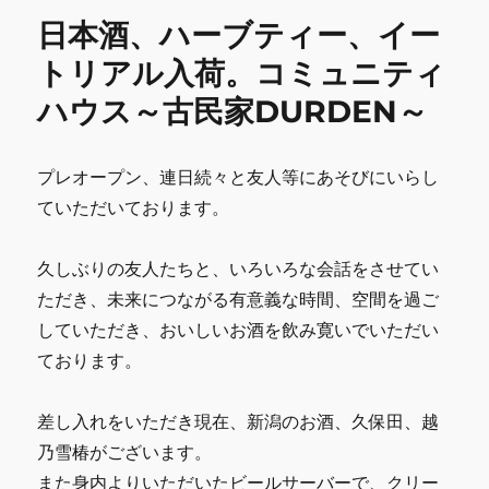
o
イ
日本酒、ハーブティー、イー
o
ズ
フ
トリアル入荷。コミュニティ
k
ッ
ハウス～古民家DURDEN～
ク
ピ
ア
ス
プレオープン、連日続々と友人等にあそびにいらし
[EAR0602]
ていただいております。
イ
ン
デ
久しぶりの友人たちと、いろいろな会話をさせてい
ィ
ただき、未来につながる有意義な時間、空間を過ご
ア
していただき、おいしいお酒を飲み寛いでいただい
ン
ネ
ております。
イ
テ
差し入れをいただき現在、新潟のお酒、久保田、越
ィ
ブ
乃雪椿がございます。
一
また身内よりいただいたビールサーバーで、クリー