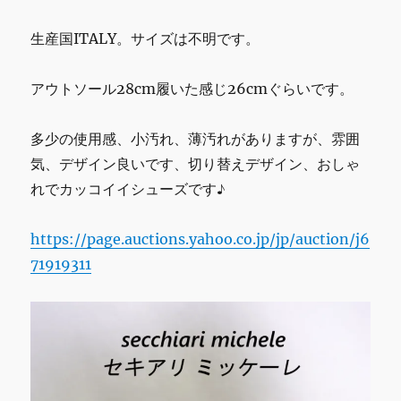
ィ
ア
生産国ITALY。サイズは不明です。
ン
陶
器
アウトソール28cm履いた感じ26cmぐらいです。
花
瓶
に
多少の使用感、小汚れ、薄汚れがありますが、雰囲
気、デザイン良いです、切り替えデザイン、おしゃ
れでカッコイイシューズです♪
https://page.auctions.yahoo.co.jp/jp/auction/j6
71919311