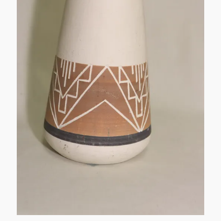
家
DUR
～
に