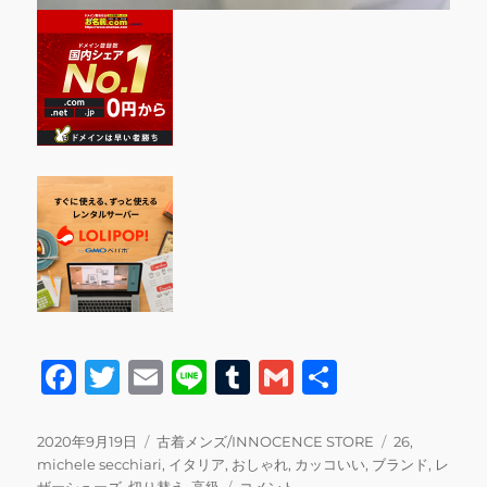
F
T
E
Li
T
G
共
a
w
m
n
u
m
有
c
it
ai
e
m
ai
投
カ
タ
2020年9月19日
古着メンズ/INNOCENCE STORE
26
,
稿
テ
グ
michele secchiari
,
イタリア
,
おしゃれ
,
カッコいい
,
ブランド
,
レ
e
te
l
bl
l
日:
ゴ
michele