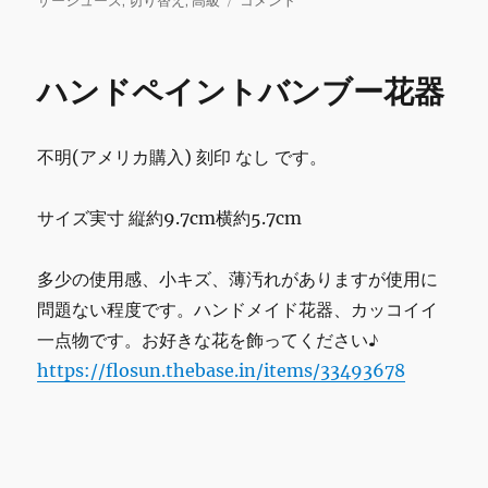
ザーシューズ
,
切り替え
,
高級
コメント
b
r
r
リ
secchiari
ー
レ
o
ザ
ハンドペイントバンブー花器
o
ー
シ
k
ュ
不明(アメリカ購入) 刻印 なし です。
ー
ズ/
高
サイズ実寸 縦約9.7cm横約5.7cm
級
ブ
ラ
多少の使用感、小キズ、薄汚れがありますが使用に
ン
問題ない程度です。ハンドメイド花器、カッコイイ
ド
一点物です。お好きな花を飾ってください♪
切
り
https://flosun.thebase.in/items/33493678
替
え
お
し
ゃ