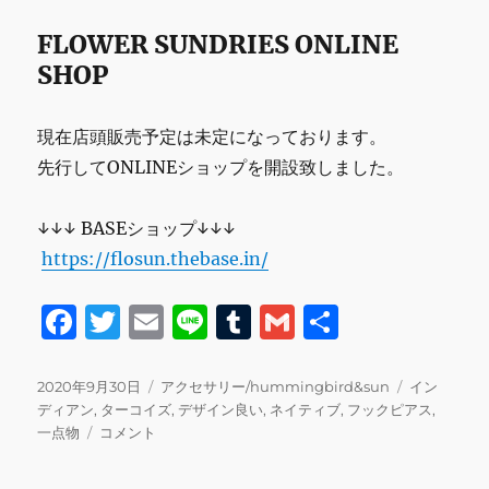
FLOWER SUNDRIES ONLINE
SHOP
現在店頭販売予定は未定になっております。
先行してONLINEショップを開設致しました。
↓↓↓ BASEショップ↓↓↓
https://flosun.thebase.in/
F
T
E
Li
T
G
共
a
w
m
n
u
m
有
c
it
ai
e
m
ai
投
カ
タ
2020年9月30日
アクセサリー/hummingbird&sun
イン
稿
テ
グ
ディアン
,
ターコイズ
,
デザイン良い
,
ネイティブ
,
フックピアス
,
e
te
l
bl
l
日:
タ
ゴ
一点物
コメント
b
r
r
ー
リ
コ
ー