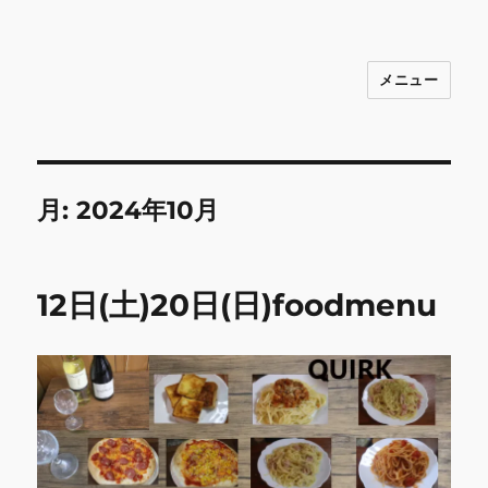
メニュー
INNOCENCE ～日常に彩りを～ フ
ァッション 古着 花 雑貨 インテリア 小
物 etc販売 江戸川区瑞江
月:
2024年10月
12日(土)20日(日)foodmenu