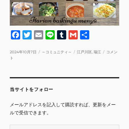
F
T
E
Li
T
G
共
a
w
m
n
u
m
有
c
it
ai
e
m
ai
投
カ
タ
12
2024年10月7日
～コミュニティ～
江戸川区
,
瑞江
コメン
稿
テ
グ
日
ト
e
te
l
bl
l
日:
ゴ
(土)20
b
r
r
リ
日
ー
(日)foodme
o
に
o
当サイトをフォロー
k
メールアドレスを記入して購読すれば、更新をメー
ルで受信できます。
メ