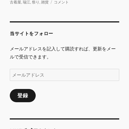
b
r
r
リ
フ
古着屋
,
瑞江
,
祭り
,
雑貨
コメント
ー
リ
o
マ
o
イ
ベ
k
ン
当サイトをフォロー
ト
開
メールアドレスを記入して購読すれば、更新をメー
催
ルで受信できます。
の
お
知
メ
ら
ー
せ
に
ル
登録
ア
ド
レ
ス