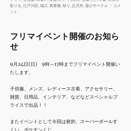
b
r
r
リ
週
彩りを
,
江戸川区
,
瑞江
,
異業種
,
祭り
,
託児所
,
遊びサークル
コメ
ー
末
ント
o
遊
o
び
交
k
フリマイベント開催のお知ら
流
会
せ
あ
り
が
9月24日(日) 9時～17時までフリマイベント開催い
と
たします。
う
ご
ざ
子供服、メンズ、レディース古着、アクセサリー、
い
雑貨、日用品、インテリア、などなどスペシャルプ
ま
し
ライスで出品！！
た。
に
またイベントとして今回は射的、スーパーボールす
くい、ポケモンくじ。