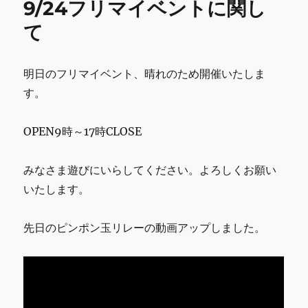
9/24フリマイベントに関し
ベ
k
ン
て
ト
あ
り
明日のフリマイベント、晴れのため開催いたしま
が
す。
と
う
ご
OPEN9時～17時CLOSE
ざ
い
ま
みなさま遊びにいらしてください。よろしくお願い
す。
いたします。
に
先日のピンポン玉リレーの動画アップしました。