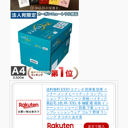
送料無料 EXIO エクシオ 防寒着 防寒 イ
ンナー メンズ ヒートテック コンプレッ
ション アンダーシャツ 長袖 ハイネック
裏起毛 3色 M-XXL 冬 極暖 暖 発熱 イン
ナーシャツ ジャージ 防風 下着 シャツ コ
ンプレッションウェア ゴルフ 野球 ラン
ニング ネコポス あす楽
楽天で購入