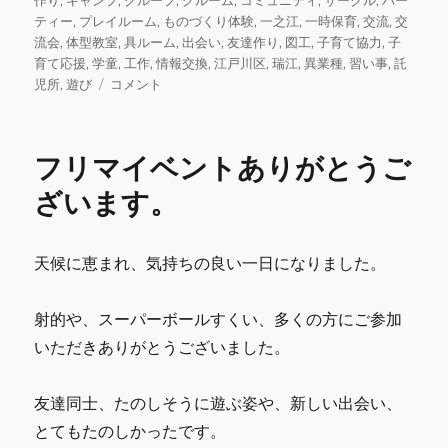
e
te
l
bl
l
日:
ゴ
ティー
,
プレイルーム
,
ものづくり体験
,
一之江
,
一時保育
,
交流
,
交
b
r
r
リ
流会
,
体型教室
,
具ルーム
,
出会い
,
友達作り
,
図工
,
子育て協力
,
子
ー
育て応援
,
学童
,
工作
,
情報交換
,
江戸川区
,
瑞江
,
異業種
,
習い事
,
託
o
10
児所
,
遊び
コメント
o
月
の
k
ス
フリマイベントありがとうご
ケ
ジ
ざいます。
ュ
ー
ル
天候に恵まれ、気持ちの良い一日になりました。
に
関
し
射的や、スーパーボールすくい、多くの方にご参加
て
いただきありがとうございました。
に
友達同士、たのしそうに遊ぶ姿や、新しい出会い、
とてもたのしかったです。