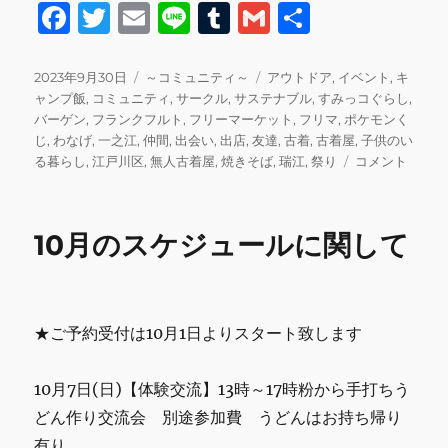
F
T
E
Li
T
G
共
a
w
m
n
u
m
有
c
it
ai
e
m
ai
投
カ
タ
2023年9月30日
～コミュニティ～
アウトドア
,
イベント
,
キ
稿
テ
グ
ャンプ飯
,
コミュニティ
,
サークル
,
サステナブル
,
すみっコぐらし
,
e
te
l
bl
l
日:
ゴ
バーゲン
,
フランクフルト
,
フリーマーケット
,
フリマ
,
ポケモンく
b
r
r
リ
じ
,
わなげ
,
一之江
,
仲間
,
出会い
,
出店
,
友達
,
古着
,
古着屋
,
子供のい
ー
10
る暮らし
,
江戸川区
,
無人古着屋
,
焼きそば
,
瑞江
,
祭り
コメント
o
月
o
の
フ
k
10月のスケジュールに関して
リ
マ
イ
ベ
ン
★ご予約受付は10月1日よりスタート致します
ト
の
10月7日(日)【体験交流】13時～17時粉から手打ちう
開
催
どん作り交流会 別途参加費 うどんはお持ち帰り
に
有り