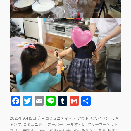
F
T
E
Li
T
G
共
a
w
m
n
u
m
有
c
it
ai
e
m
ai
投
カ
タ
2023年9月19日
～コミュニティ～
アウトドア
,
イベント
,
キ
稿
テ
グ
ャンプ
,
コミュニティ
,
スーパーボールすくい
,
フリーマーケット
,
e
te
l
bl
l
日:
ゴ
フリマ
,
交流会
,
出会い
,
友達作り
,
子供のいる暮らし
,
学童
,
日常に