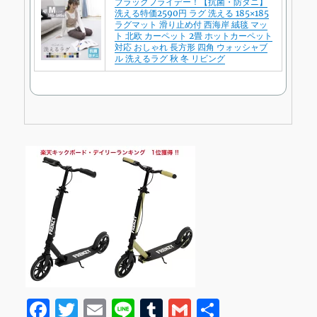
ブラックフライデー！【抗菌・防ダニ】
洗える特価2590円 ラグ 洗える 185×185
ラグマット 滑り止め付 西海岸 絨毯 マッ
ト 北欧 カーペット 2畳 ホットカーペット
対応 おしゃれ 長方形 四角 ウォッシャブ
ル 洗えるラグ 秋 冬 リビング
F
T
E
Li
T
G
共