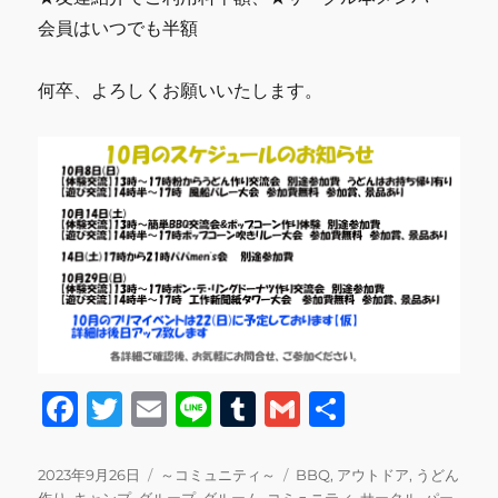
会員はいつでも半額
何卒、よろしくお願いいたします。
F
T
E
Li
T
G
共
a
w
m
n
u
m
有
c
it
ai
e
m
ai
投
カ
タ
2023年9月26日
～コミュニティ～
BBQ
,
アウトドア
,
うどん
稿
テ
グ
作り
,
キャンプ
,
グループ
,
グルーム
,
コミュニティ
,
サークル
,
パー