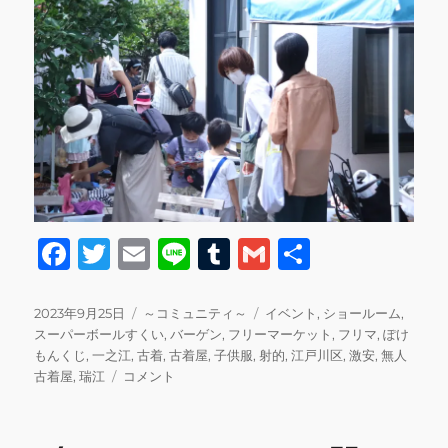
F
T
E
Li
T
G
共
a
w
m
n
u
m
有
c
it
ai
e
m
ai
投
カ
タ
2023年9月25日
～コミュニティ～
イベント
,
ショールーム
,
稿
テ
グ
スーパーボールすくい
,
バーゲン
,
フリーマーケット
,
フリマ
,
ぽけ
e
te
l
bl
l
日:
ゴ
もんくじ
,
一之江
,
古着
,
古着屋
,
子供服
,
射的
,
江戸川区
,
激安
,
無人
b
r
r
フ
リ
古着屋
,
瑞江
コメント
リ
ー
o
マ
o
イ