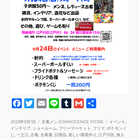
F
T
E
Li
T
G
共
a
w
m
n
u
m
有
c
it
ai
e
m
ai
投
カ
タ
2023年9月1日
古着メンズ/INNOCENCE STORE
イベント
,
稿
テ
グ
インテリア
,
ショールーム
,
フリーマーケット
,
フリマ
,
ポケモンく
e
te
l
bl
l
日:
ゴ
じ
,
一之江
,
古着
,
古着屋
,
日用品
,
楽しい環境作り
,
江戸川区
,
無人