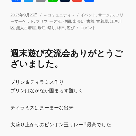
a
w
m
n
u
m
有
c
it
ai
e
m
ai
投
カ
タ
2023年9月23日
～コミュニティ～
イベント
,
サークル
,
フリ
稿
テ
グ
ーマーケット
,
フリマ
,
一之江
,
仲間
,
出会い
,
古着
,
古着屋
,
江戸川
e
te
l
bl
l
日:
ゴ
9/24
区
,
無人古着屋
,
瑞江
,
祭り
,
縁日
,
遊び
コメント
b
r
r
リ
フ
ー
リ
o
マ
週末遊び交流会ありがとうご
o
イ
ベ
ざいました。
k
ン
ト
に
プリン＆ティラミス作り
関
プリンはなかなか固まらず難しく
し
て
に
ティラミスはまーまーな出来
大盛り上がりのピンポン玉リレー!!最高でした