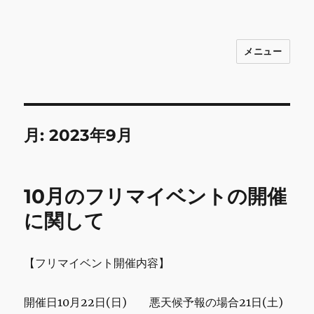
メニュー
INNOCENCE ～日常に彩りを～ フ
ァッション 古着 花 雑貨 インテリア 小
物 etc販売 江戸川区瑞江
月:
2023年9月
10月のフリマイベントの開催
に関して
【フリマイベント開催内容】
開催日10月22日(日) 悪天候予報の場合21日(土)