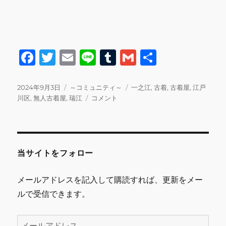
F
T
E
Li
T
G
共
a
w
m
n
u
m
有
c
it
ai
e
m
ai
投
カ
タ
2024年9月3日
～コミュニティ～
一之江
,
古着
,
古着屋
,
江戸
稿
テ
9
グ
川区
,
無人古着屋
,
瑞江
コメント
e
te
l
bl
l
日:
ゴ
月
b
r
r
リ
も
ー
よ
o
ろ
o
し
当サイトをフォロー
く
k
お
メールアドレスを記入して購読すれば、更新をメー
願
ルで受信できます。
い
し
ま
メ
す。