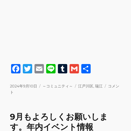
の
お
知
ら
せ
に
F
T
E
Li
T
G
共
a
w
m
n
u
m
有
c
it
ai
e
m
ai
投
カ
タ
15
2024年9月10日
～コミュニティ～
江戸川区
,
瑞江
コメン
稿
テ
グ
日
ト
e
te
l
bl
l
日:
ゴ
21
b
r
r
リ
日
ー
ワ
o
9月もよろしくお願いしま
ク
o
ワ
す。年内イベント情報
ク