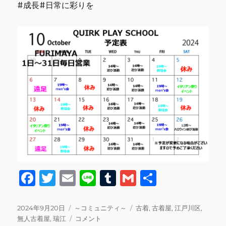
#成長#日常に彩りを
F
T
E
Li
T
G
共
a
w
m
n
u
m
有
c
it
ai
e
m
ai
投
カ
タ
2024年9月20日
～コミュニティ～
古着
,
古着屋
,
江戸川区
,
稿
テ
10
グ
無人古着屋
,
瑞江
コメント