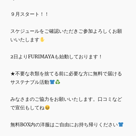
k
夏
祭
９月スタート！！
り
交
流
スケジュールをご確認いただきご参加よろしくお願
イ
いいたします
ベ
ン
ト
2日よりFURIMAYAも始動しております！
の
詳
★不要な衣類を捨てる前に必要な方に無料で届ける
細
に
サステナブル活動
みなさまのご協力をお願いいたします。口コミなど
で宣伝もしてね
無料BOX内の洋服はご自由にお持ち帰りください