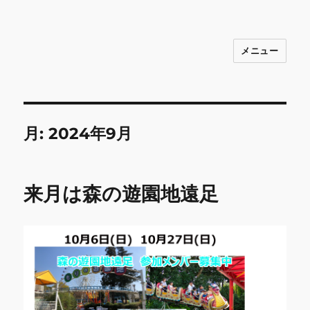
メニュー
INNOCENCE ～日常に彩りを～ フ
ァッション 古着 花 雑貨 インテリア 小
物 etc販売 江戸川区瑞江
月:
2024年9月
来月は森の遊園地遠足