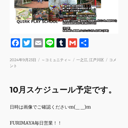
F
T
E
Li
T
G
共
a
w
m
n
u
m
有
c
it
ai
e
m
ai
投
カ
タ
来
2024年9月23日
～コミュニティ～
一之江
,
江戸川区
コメ
稿
テ
グ
月
ント
e
te
l
bl
l
日:
ゴ
は
b
r
r
リ
森
ー
の
o
10月スケジュール予定です。
遊
o
園
地
k
日時は画像でご確認くださいm(_ _)m
遠
足
に
FURIMAYA毎日営業！！