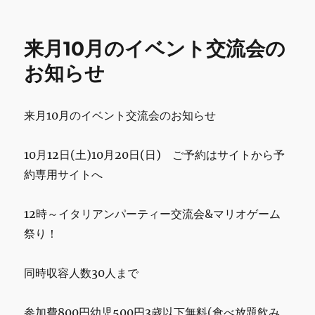
e
te
l
bl
l
日:
ゴ
月
b
r
r
リ
ス
ー
ケ
o
来月10月のイベント交流会の
ジ
o
ュ
お知らせ
ー
k
ル
予
来月10月のイベント交流会のお知らせ
定
で
す。
10月12日(土)10月20日(日) ご予約はサイトから予
に
約専用サイトへ
12時～イタリアンパーティー交流会&マリオゲーム
祭り！
同時収容人数30人まで
参加費800円幼児500円3歳以下無料(食べ放題飲み