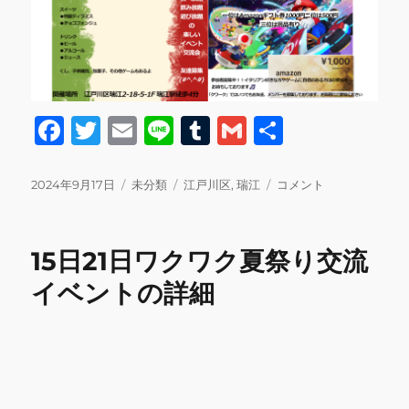
F
T
E
Li
T
G
共
a
w
m
n
u
m
有
c
it
ai
e
m
ai
投
カ
タ
来
2024年9月17日
未分類
江戸川区
,
瑞江
コメント
稿
テ
グ
月
e
te
l
bl
l
日:
ゴ
10
b
r
r
リ
月
15日21日ワクワク夏祭り交流
ー
の
o
イ
イベントの詳細
o
ベ
ン
k
ト
交
流
会