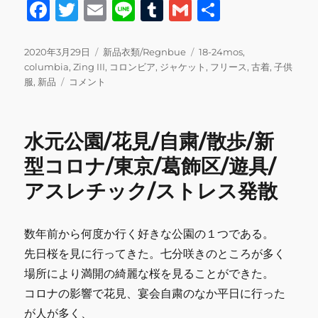
F
T
E
Li
T
G
共
a
w
m
n
u
m
有
c
it
ai
e
m
ai
投
カ
タ
2020年3月29日
新品衣類/Regnbue
18-24mos
,
稿
テ
グ
columbia
,
Zing III
,
コロンビア
,
ジャケット
,
フリース
,
古着
,
子供
e
te
l
bl
l
日:
columbia
ゴ
服
,
新品
コメント
b
r
r
Zing
リ
III
ー
o
フ
水元公園/花見/自粛/散歩/新
o
リ
ー
型コロナ/東京/葛飾区/遊具/
k
ス
アスレチック/ストレス発散
ジ
ャ
ケ
ッ
数年前から何度か行く好きな公園の１つである。
ト/
先日桜を見に行ってきた。七分咲きのところが多く
新
場所により満開の綺麗な桜を見ることができた。
品
子
コロナの影響で花見、宴会自粛のなか平日に行った
ど
が人が多く、