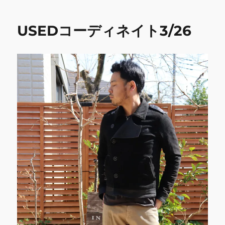
b
r
r
ー
園/
o
花
USEDコーディネイト3/26
o
見/
自
k
粛/
散
歩/
新
型
コ
ロ
ナ/
東
京/
葛
飾
区/
遊
具/
ア
ス