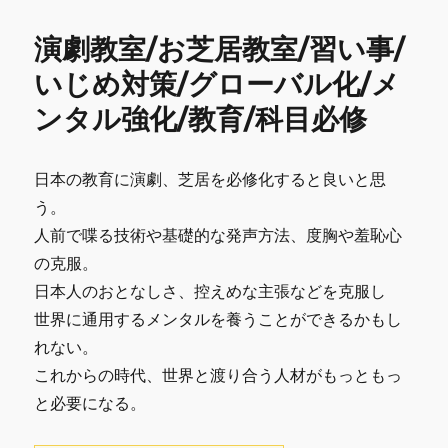
ラ
ー
o
デ
演劇教室/お芝居教室/習い事/
o
ザ
イ
いじめ対策/グローバル化/メ
k
ン
ンタル強化/教育/科目必修
リ
バ
ー
シ
日本の教育に演劇、芝居を必修化すると良いと思
ブ
う。
ル
人前で喋る技術や基礎的な発声方法、度胸や羞恥心
パ
ー
の克服。
カ
日本人のおとなしさ、控えめな主張などを克服し
ー/
世界に通用するメンタルを養うことができるかもし
新
品
れない。
M
これからの時代、世界と渡り合う人材がもっともっ
に
と必要になる。