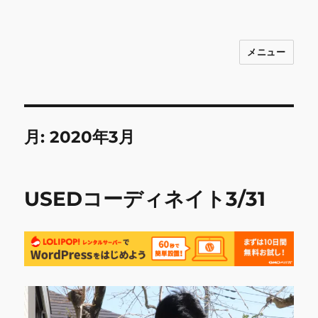
メニュー
INNOCENCE ～日常に彩りを～ フ
ァッション 古着 花 雑貨 インテリア 小
物 etc販売 江戸川区瑞江
月:
2020年3月
USEDコーディネイト3/31