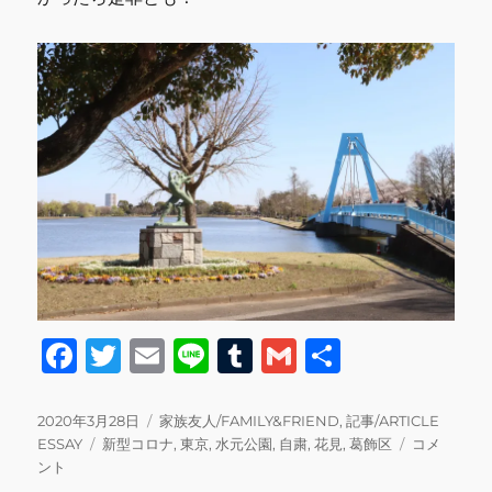
F
T
E
Li
T
G
共
a
w
m
n
u
m
有
c
it
ai
e
m
ai
投
カ
2020年3月28日
家族友人/FAMILY&FRIEND
,
記事/ARTICLE
稿
タ
テ
水
ESSAY
新型コロナ
,
東京
,
水元公園
,
自粛
,
花見
,
葛飾区
コメ
e
te
l
bl
l
日:
グ
ゴ
元
ント
リ
公