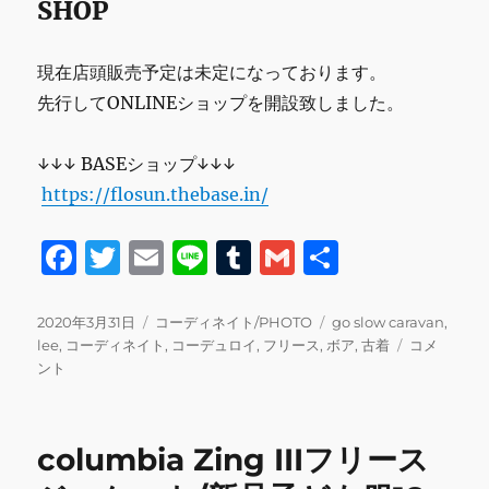
SHOP
現在店頭販売予定は未定になっております。
先行してONLINEショップを開設致しました。
↓↓↓ BASEショップ↓↓↓
https://flosun.thebase.in/
F
T
E
Li
T
G
共
a
w
m
n
u
m
有
c
it
ai
e
m
ai
投
カ
タ
2020年3月31日
コーディネイト/PHOTO
go slow caravan
,
稿
テ
グ
USED
lee
,
コーディネイト
,
コーデュロイ
,
フリース
,
ボア
,
古着
コメ
e
te
l
bl
l
日:
ゴ
コ
ント
b
r
r
リ
ー
ー
デ
o
ィ
columbia Zing IIIフリース
o
ネ
イ