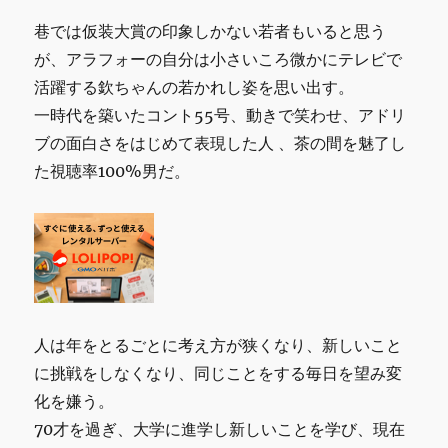
巷では仮装大賞の印象しかない若者もいると思う
が、アラフォーの自分は小さいころ微かにテレビで
活躍する欽ちゃんの若かれし姿を思い出す。
一時代を築いたコント55号、動きで笑わせ、アドリ
ブの面白さをはじめて表現した人 、茶の間を魅了し
た視聴率100%男だ。
人は年をとるごとに考え方が狭くなり、新しいこと
に挑戦をしなくなり、同じことをする毎日を望み変
化を嫌う。
70才を過ぎ、大学に進学し新しいことを学び、現在