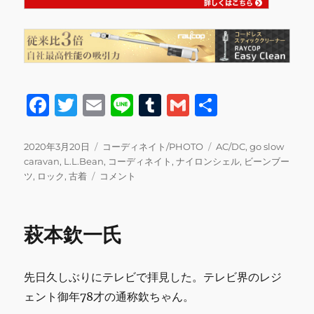
F
T
E
Li
T
G
共
a
w
m
n
u
m
有
c
it
ai
e
m
ai
投
カ
タ
2020年3月20日
コーディネイト/PHOTO
AC/DC
,
go slow
稿
テ
グ
caravan
,
L.L.Bean
,
コーディネイト
,
ナイロンシェル
,
ビーンブー
e
te
l
bl
l
日:
USED
ゴ
ツ
,
ロック
,
古着
コメント
b
r
r
コ
リ
ー
ー
o
デ
萩本欽一氏
o
ィ
ネ
k
イ
先日久しぶりにテレビで拝見した。テレビ界のレジ
ト
に
ェント御年78才の通称欽ちゃん。