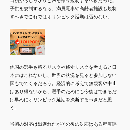
当初からしっかりと法を作り規制するべきだった。
対
子供を規制するなら、満員電車や高齢者施設も規制
策/
グ
すべきでこれではオリンピック延期は否めない。
ロ
ー
バ
ル
化/
メ
ン
タ
他国の選手も移るリスクや移すリスクを考えると日
ル
本にはこれないし、世界の状況を見ると参加しない
強
化/
国もでてくるだろう。経済的に考えて無観客や中止
教
はあり得ないから、選手のためにも今後はできるだ
育/
け早めにオリンピック延期を決断するべきだと思
科
目
う。
必
修
当初の対応は出遅れたがその後の対応はある程度評
に