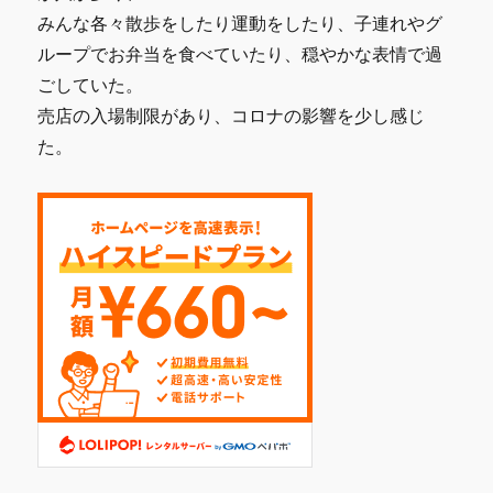
も
みんな各々散歩をしたり運動をしたり、子連れやグ
服
18-
ループでお弁当を食べていたり、穏やかな表情で過
24mos
ごしていた。
に
売店の入場制限があり、コロナの影響を少し感じ
た。