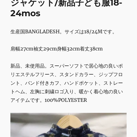
ジャケット/新品子ども服18-
k
ト
24mos
3/31
に
生産国BANGLADESH。サイズは18/24Mです。
肩幅27cm袖丈29cm身幅32cm着丈38cm
新品、未使用品。スーパーソフトで居心地の良いポ
リエステルフリース、スタンドカラー、ジップフロ
ント、バンド付きカフ、ハンドポケット、ストレー
トヘム、左胸に刺繍ロゴ入り、暖かく着心地の良い
アイテムです。100%POLYESTER