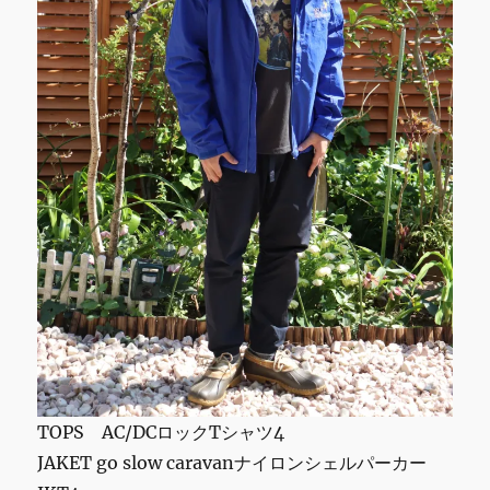
カ
ム/
ネ
ッ
ト
リ
テ
ラ
シ
ー/
リ
モ
ー
ト
ワ
ー
ク/
新
TOPS AC/DCロックTシャツ4
し
い
JAKET go slow caravanナイロンシェルパーカー
日