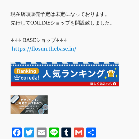
現在店頭販売予定は未定になっております。
先行してONLINEショップを開設致しました。
↓↓↓ BASEショップ↓↓↓
https://flosun.thebase.in/
F
T
E
Li
T
G
共