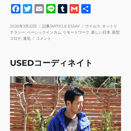
F
T
E
Li
T
G
共
a
w
m
n
u
m
有
c
it
ai
e
m
ai
投
カ
タ
2020年3月22日
記事/ARTICLE ESSAY
ウイルス
,
ネットリ
稿
テ
グ
テラシー
,
ベーシックインカム
,
リモートワーク
,
新しい日本
,
新型
e
te
l
bl
l
日:
新
ゴ
コロナ
,
進化
コメント
b
r
r
型
リ
コ
ー
o
ロ
USEDコーディネイト
o
ナ
ウ
k
イ
ル
ス/
ベ
ー
シ
ッ
ク
イ
ン