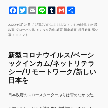
F
T
E
Li
T
G
共
a
w
m
n
u
m
有
c
it
ai
e
m
ai
投
カ
タ
2020年3月24日
記事/ARTICLE ESSAY
いじめ対策
,
お芝居
稿
テ
グ
教室
,
グローバル化
,
メンタル強化
,
教育
,
演劇教室
,
科目必修
,
習い
e
te
l
bl
l
日:
演
ゴ
事
コメント
b
r
r
劇
リ
教
ー
o
室/
新型コロナウイルス/ベーシ
o
お
芝
ックインカム/ネットリテラ
k
居
シー/リモートワーク/新しい
教
室/
日本を
習
い
事/
日本政府のスロースターターぶりは否めなかった。
い
じ
め