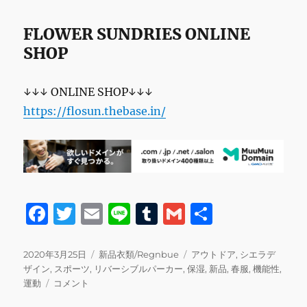
FLOWER SUNDRIES ONLINE
SHOP
↓↓↓ ONLINE SHOP↓↓↓
https://flosun.thebase.in/
F
T
E
Li
T
G
共
a
w
m
n
u
m
有
c
it
ai
e
m
ai
投
カ
タ
2020年3月25日
新品衣類/Regnbue
アウトドア
,
シエラデ
稿
テ
グ
ザイン
,
スポーツ
,
リバーシブルパーカー
,
保湿
,
新品
,
春服
,
機能性
,
e
te
l
bl
l
日:
シ
ゴ
運動
コメント
b
r
r
エ
リ