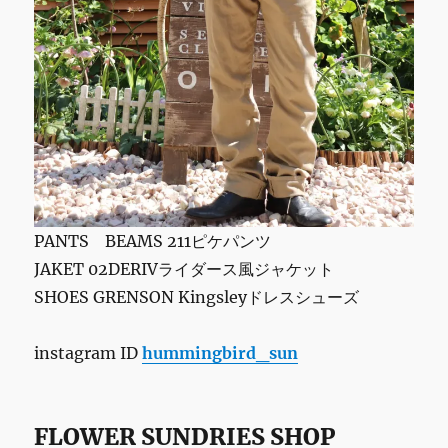
レ
チ
ッ
ク/
ス
ト
レ
ス
発
散
に
PANTS BEAMS 211ピケパンツ
JAKET 02DERIVライダース風ジャケット
SHOES GRENSON Kingsleyドレスシューズ
instagram ID
hummingbird_sun
FLOWER SUNDRIES SHOP