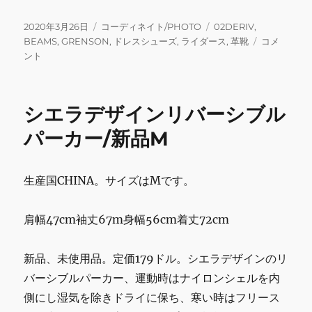
a
w
m
n
u
m
有
c
it
ai
e
m
ai
投
カ
タ
2020年3月26日
コーディネイト/PHOTO
02DERIV
,
稿
テ
グ
USED
BEAMS
,
GRENSON
,
ドレスシューズ
,
ライダース
,
革靴
コメ
e
te
l
bl
l
日:
ゴ
コ
ント
b
r
r
リ
ー
ー
デ
o
ィ
シエラデザインリバーシブル
o
ネ
イ
パーカー/新品M
k
ト
3/26
に
生産国CHINA。サイズはMです。
肩幅47cm袖丈67m身幅56cm着丈72cm
新品、未使用品。定価179ドル。シエラデザインのリ
バーシブルパーカー、運動時はナイロンシェルを内
側にし湿気を除きドライに保ち、寒い時はフリース