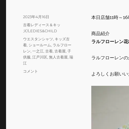
投
2023年4月16日
本日店舗11時～1
稿
カ
古着レディース＆キッ
日:
テ
ズ/LEDIES&CHILD
商品紹介
ゴ
タ
ウエスタンシャツ
,
キッズ古
ラルフローレン花
リ
グ
着
,
ショールーム
,
ラルフロー
ー
レン
,
一之江
,
古着
,
古着屋
,
子
供服
,
江戸川区
,
無人古着屋
,
瑞
ラルフローレンの
江
本
コメント
よろしくお願いい
日
の
営
業
に
関
し
て
に