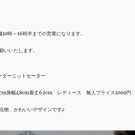
r
店舗10時～16時半までの営業になります。
願いいたします。
enボーダーニットセーター
8cm身幅48cm着丈62cm レディース 無人プライス1000円
点物、かわいいデザインです♪