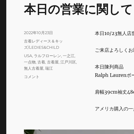
b
r
本日の営業に関して
o
o
k
投
2022年10月23日
本日10/23無人
稿
カ
古着レディース＆キッ
日:
テ
ズ/LEDIES&CHILD
ご来店よろしくお
ゴ
タ
USA
,
ラルフローレン
,
一之江
,
リ
グ
一点物
,
古着
,
古着屋
,
江戸川区
,
ー
本日陳列商品
無人古着屋
,
瑞江
Ralph Laur
本
コメント
日
の
肩幅39cm袖丈4
営
業
に
アメリカ購入の一
関
し
て
に