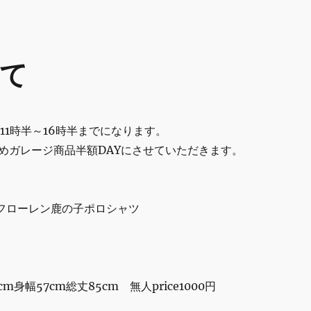
i
e
m
ai
bl
l
r
して
舗11時半～16時半までになります。
めガレージ商品半額DAYにさせていただきます。
ラルフローレン鹿の子ポロシャツ
cm身幅57cm総丈85cm 無人price1000円