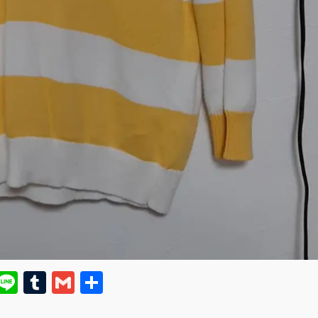
E
Li
T
G
共
m
n
u
m
有