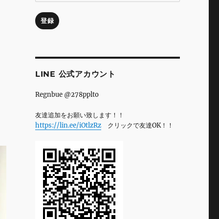
ル
ア
登録
ド
レ
ス
LINE 公式アカウント
Regnbue @278pplto
友達追加をお願い致します！！
https://lin.ee/iOtlzRz
クリックで友達OK！！