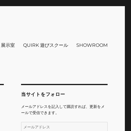
インテリア 小物 etc販売 江戸
 ＋展示室
QUIRK 遊びスクール
SHOWROOM
当サイトをフォロー
メールアドレスを記入して購読すれば、更新をメ
ールで受信できます。
メ
ー