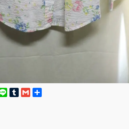
E
Li
T
G
共
m
n
u
m
有
i
e
m
ai
bl
l