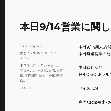
c
it
a
e
te
l
b
r
本日9/14営業に関
o
o
k
投
2022年9月14日
本日9/14無人店
稿
カ
古着メンズ/INNOCENCE
本日時短営業のた
日:
テ
STORE
ゴ
タ
ポロゴルフ
,
ポロシャツ
,
ラル
本日陳列商品
リ
グ
フローレン
,
一之江
,
古着
,
古着
ー
POLO GOLF
屋
,
江戸川区
,
無人古着屋
,
瑞江
,
鹿の子
本
コメント
サイズはM
日
9/14
肩幅52cm袖丈30
営
業