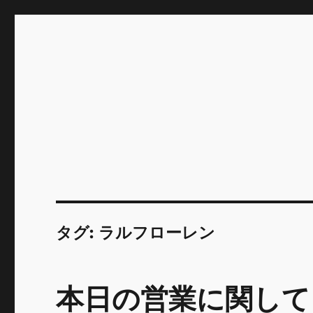
INNOCENCE ～日常に彩
Enjoying extra life -花 古着 ファッション ア
川区瑞江
タグ:
ラルフローレン
本日の営業に関して