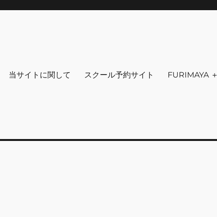
りを～ ファッション 古着 花 雑貨 
クセサリ－ アウトドア 写真 本 音楽 アンチエイジング-
当サイトに関して
スクール予約サイト
FURIMAYA