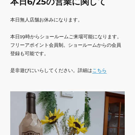
本日6/25の営業に関して
o
ョ
ー
k
ル
本日無人店舗お休みになります。
ー
ム
に
本日19時からショールームご来場可能になります。
関
フリーアポイント会員制。ショールームからの会員
し
て
登録も可能です。
に
是非遊びにいらしてください。詳細は
こちら