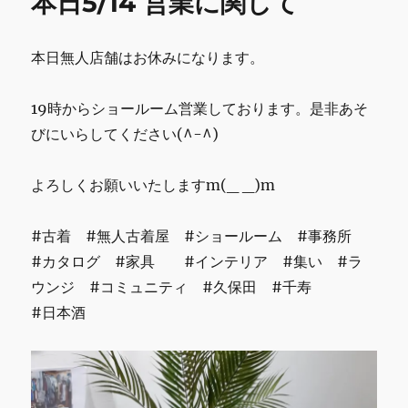
本日5/14 営業に関して
o
業
に
k
関
本日無人店舗はお休みになります。
し
て
に
19時からショールーム営業しております。是非あそ
びにいらしてください(^-^)
よろしくお願いいたしますm(_ _)m
#古着 #無人古着屋 #ショールーム #事務所
#カタログ #家具 #インテリア #集い #ラ
ウンジ #コミュニティ #久保田 #千寿
#日本酒