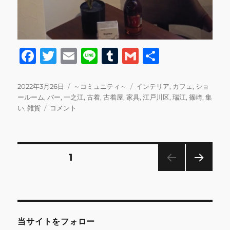
F
T
E
Li
T
G
共
a
w
m
n
u
m
有
c
it
ai
e
m
ai
投
カ
タ
2022年3月26日
～コミュニティ～
インテリア
,
カフェ
,
ショ
稿
テ
グ
ールーム
,
バー
,
一之江
,
古着
,
古着屋
,
家具
,
江戸川区
,
瑞江
,
篠崎
,
集
e
te
l
bl
l
日:
3/26
ゴ
い
,
雑貨
コメント
b
r
r
3/27
リ
シ
ー
o
ョ
o
ー
投
固定ページ
1
ル
k
ー
次の
稿
ム、
ペー
店
ジ
の
舗
の
当サイトをフォロー
ご