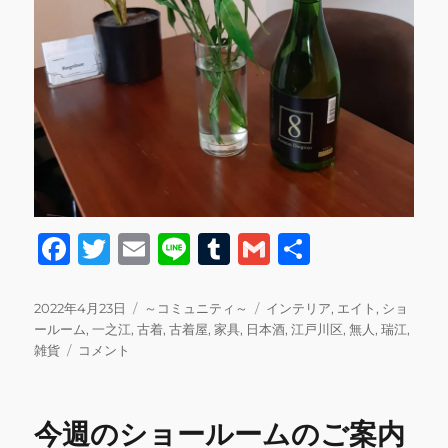
F
T
E
Li
T
G
共
a
w
m
n
u
m
有
c
it
ai
e
m
ai
投
カ
タ
2022年4月23日
～コミュニティ～
インテリア
,
エイト
,
ショ
稿
テ
グ
ールーム
,
一之江
,
古着
,
古着屋
,
家具
,
日本酒
,
江戸川区
,
無人
,
瑞江
,
e
te
l
bl
l
日:
本
ゴ
雑貨
コメント
b
r
r
日
リ
19
ー
o
時
今週のショールームのご案内
o
か