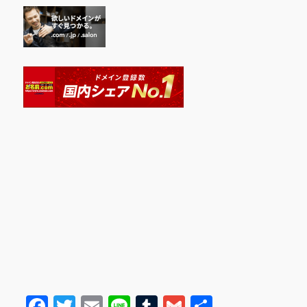
F
T
E
Li
T
G
共