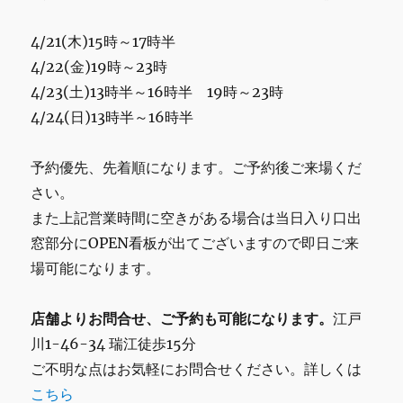
ら
k
シ
4/21(木)15時～17時半
ョ
ー
4/22(金)19時～23時
ル
4/23(土)13時半～16時半 19時～23時
ー
4/24(日)13時半～16時半
ム
ご
来
予約優先、先着順になります。ご予約後ご来場くだ
場
さい。
可
能
また上記営業時間に空きがある場合は当日入り口出
で
窓部分にOPEN看板が出てございますので即日ご来
す。
場可能になります。
に
店舗よりお問合せ、ご予約も可能になります。
江戸
川1-46-34 瑞江徒歩15分
ご不明な点はお気軽にお問合せください。詳しくは
こちら