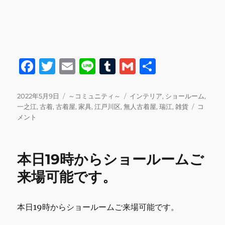
F
T
E
Li
T
G
共
a
w
m
n
u
m
有
c
it
ai
e
m
ai
投
カ
タ
2022年5月9日
～コミュニティ～
インテリア
,
ショールーム
,
稿
テ
グ
本
一之江
,
古着
,
古着屋
,
家具
,
江戸川区
,
無人古着屋
,
瑞江
,
雑貨
コ
e
te
l
bl
l
日:
ゴ
日
メント
b
r
r
リ
5/9
ー
雨
o
の
本日19時からショールームご
o
た
め
来場可能です。
k
無
人
店
本日19時からショールームご来場可能です。
舗
お