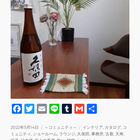
F
T
E
Li
T
G
共
a
w
m
n
u
m
有
c
it
ai
e
m
ai
投
カ
タ
2022年5月14日
～コミュニティ～
インテリア
,
カタログ
,
コ
稿
テ
グ
ミュニティ
,
ショールーム
,
ラウンジ
,
久保田
,
事務所
,
古着
,
天寿
,
e
te
l
bl
l