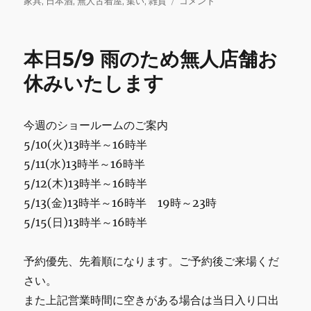
日:
ゴ
本
家具
,
日本酒
,
無人古着屋
,
集い
,
雑貨
コメント
b
r
r
リ
日
ー
5/14
o
営
本日5/9 雨のため無人店舗お
o
業
に
休みいたします
k
関
し
て
今週のショールームのご案内
に
5/10(火)13時半～16時半
5/11(水)13時半～16時半
5/12(木)13時半～16時半
5/13(金)13時半～16時半 19時～23時
5/15(日)13時半～16時半
予約優先、先着順になります。ご予約後ご来場くだ
さい。
また上記営業時間に空きがある場合は当日入り口出