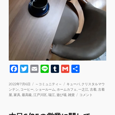
F
T
E
Li
T
G
共
a
w
m
n
u
m
有
c
it
ai
e
m
ai
投
カ
タ
2022年7月6日
～コミュニティ～
キューバ
,
クリスタルマウ
稿
テ
グ
ンテン
,
コーヒー
,
ショールーム
,
ホームカフェ
,
一之江
,
古着
,
古着
e
te
l
bl
l
日:
ゴ
明
屋
,
家具
,
最高級
,
江戸川区
,
瑞江
,
遊び場
,
雑貨
コメント
b
r
r
リ
日
ー
7/7
o
シ