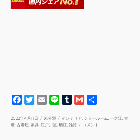
F
T
E
Li
T
G
共
a
w
m
n
u
m
有
c
it
ai
e
m
ai
投
カ
タ
2022年4月11日
未分類
インテリア
,
ショールーム
,
一之江
,
古
稿
テ
グ
今
着
,
古着屋
,
家具
,
江戸川区
,
瑞江
,
雑貨
コメント
e
te
l
bl
l
日:
ゴ
週
b
r
r
リ
の