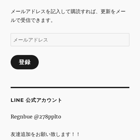
ペ
案
メールアドレスを記入して購読すれば、更新をメー
内
ー
に
ルで受信できます。
ジ
メ
送
ー
ル
り
登録
ア
ド
レ
ス
LINE 公式アカウント
Regnbue @278pplto
友達追加をお願い致します！！