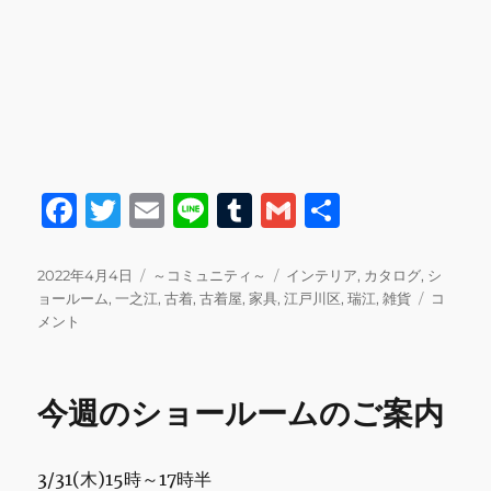
F
T
E
Li
T
G
共
a
w
m
n
u
m
有
c
it
ai
e
m
ai
投
カ
タ
2022年4月4日
～コミュニティ～
インテリア
,
カタログ
,
シ
稿
テ
グ
今
ョールーム
,
一之江
,
古着
,
古着屋
,
家具
,
江戸川区
,
瑞江
,
雑貨
コ
e
te
l
bl
l
日:
ゴ
週
メント
b
r
r
リ
の
ー
シ
o
ョ
今週のショールームのご案内
o
ー
ル
k
ー
3/31(木)15時～17時半
ム