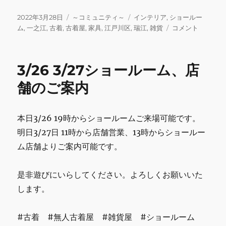
a
w
m
n
u
m
有
c
it
ai
e
m
ai
投
カ
タ
2022年3月28日
～コミュニティ～
インテリア
,
ショールー
稿
テ
グ
今
ム
,
一之江
,
古着
,
古着屋
,
家具
,
江戸川区
,
瑞江
,
雑貨
コメント
e
te
l
bl
l
日:
ゴ
週
b
r
r
リ
の
ー
シ
o
3/26 3/27ショールーム、店
ョ
o
ー
舗のご案内
ル
k
ー
ム
本日3/26 19時からショールームご来場可能です。
の
明日3/27日 11時から店舗営業、13時からショールー
ご
案
ム店舗よりご案内可能です。
内
に
是非遊びにいらしてください。よろしくお願いいた
します。
#古着 #無人古着屋 #雑貨屋 #ショールーム