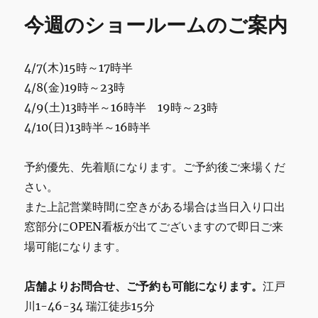
ー
シ
o
今週のショールームのご案内
ョ
o
ー
ル
k
4/7(木)15時～17時半
ー
ム
4/8(金)19時～23時
の
4/9(土)13時半～16時半 19時～23時
ご
4/10(日)13時半～16時半
案
内
に
予約優先、先着順になります。ご予約後ご来場くだ
さい。
また上記営業時間に空きがある場合は当日入り口出
窓部分にOPEN看板が出てございますので即日ご来
場可能になります。
店舗よりお問合せ、ご予約も可能になります。
江戸
川1-46-34 瑞江徒歩15分