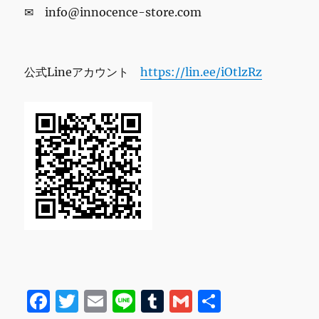
✉ info@innocence-store.com
公式Lineアカウント
https://lin.ee/iOtlzRz
F
T
E
Li
T
G
共