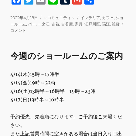
a
w
m
n
u
m
有
c
it
ai
e
m
ai
投
カ
タ
2022年4月18日
～コミュニティ～
インテリア
,
カフェ
,
ショ
稿
テ
グ
今
ールーム
,
バー
,
一之江
,
古着
,
古着屋
,
家具
,
江戸川区
,
瑞江
,
雑貨
e
te
l
bl
l
日:
ゴ
週
コメント
b
r
r
リ
の
ー
シ
o
ョ
今週のショールームのご案内
o
ー
ル
k
ー
4/14(木)15時～17時半
ム
の
4/15(金)19時～23時
ご
4/16(土)13時半～16時半 19時～23時
案
4/17(日)13時半～16時半
内
に
予約優先、先着順になります。ご予約後ご来場くだ
さい。
また上記営業時間に空きがある場合は当日入り口出