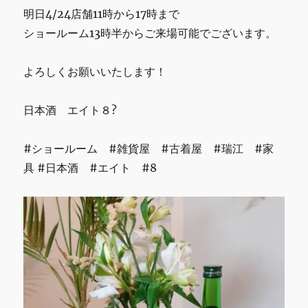
休
明日4/24店舗11時から17時まで
み
ショールーム13時半からご来場可能でございます。
い
た
し
よろしくお願いいたします！
ま
す
日本酒 エイト８?
に
#ショールーム #雑貨屋 #古着屋 #瑞江 #家
具 #日本酒 #エイト #8