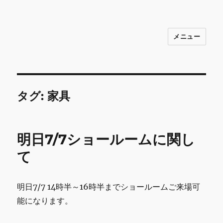
メニュー
INNOCENCE ～日常に彩りを～ フ
ァッション 古着 花 雑貨 インテリア 小
物 etc販売 江戸川区瑞江
タグ:
家具
明日7/7ショールームに関し
て
明日7/7 14時半～16時半までショールームご来場可
能になります。