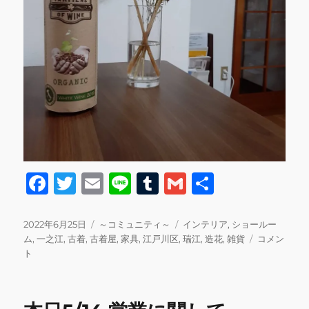
F
T
E
Li
T
G
共
a
w
m
n
u
m
有
c
it
ai
e
m
ai
投
カ
タ
2022年6月25日
～コミュニティ～
インテリア
,
ショールー
稿
テ
グ
本
ム
,
一之江
,
古着
,
古着屋
,
家具
,
江戸川区
,
瑞江
,
造花
,
雑貨
コメン
e
te
l
bl
l
日:
ゴ
日
ト
b
r
r
リ
6/25
ー
の
o
営