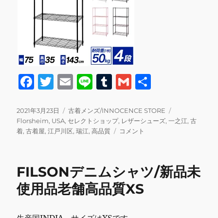
F
T
E
Li
T
G
共
a
w
m
n
u
m
有
c
it
ai
e
m
ai
投
カ
タ
2021年3月23日
古着メンズ/INNOCENCE STORE
稿
テ
グ
Florsheim
,
USA
,
セレクトショップ
,
レザーシューズ
,
一之江
,
古
e
te
l
bl
l
日:
ゴ
Florsheim
着
,
古着屋
,
江戸川区
,
瑞江
,
高品質
コメント
b
r
r
リ
レ
ー
ザ
o
ー
FILSONデニムシャツ/新品未
o
シ
ュ
使用品老舗高品質XS
k
ー
ズ
に
生産国INDIA。サイズはXSです。