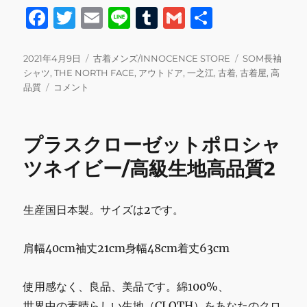
F
T
E
Li
T
G
共
a
w
m
n
u
m
有
c
it
ai
e
m
ai
投
カ
タ
2021年4月9日
古着メンズ/INNOCENCE STORE
SOM長袖
稿
テ
グ
シャツ
,
THE NORTH FACE
,
アウトドア
,
一之江
,
古着
,
古着屋
,
高
e
te
l
bl
l
日:
THE
ゴ
品質
コメント
b
r
r
NORTH
リ
FACE
ー
o
SOM
プラスクローゼットポロシャ
o
長
袖
ツネイビー/高級生地高品質2
k
シ
ャ
ツ/
生産国日本製。サイズは2です。
ア
ウ
ト
肩幅40cm袖丈21cm身幅48cm着丈63cm
ド
ア
使用感なく、良品、美品です。綿100%、
ブ
ラ
世界中の素晴らしい生地（CLOTH）をあなたのクロ