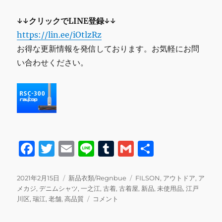
↓↓クリックでLINE登録↓↓
https://lin.ee/iOtlzRz
お得な更新情報を発信しております。お気軽にお問
い合わせください。
F
T
E
Li
T
G
共
a
w
m
n
u
m
有
c
it
ai
e
m
ai
投
カ
タ
2021年2月15日
新品衣類/Regnbue
FILSON
,
アウトドア
,
ア
稿
テ
グ
メカジ
,
デニムシャツ
,
一之江
,
古着
,
古着屋
,
新品
,
未使用品
,
江戸
e
te
l
bl
l
日:
ゴ
FILSON
川区
,
瑞江
,
老舗
,
高品質
コメント
b
r
r
リ
デ
ー
ニ