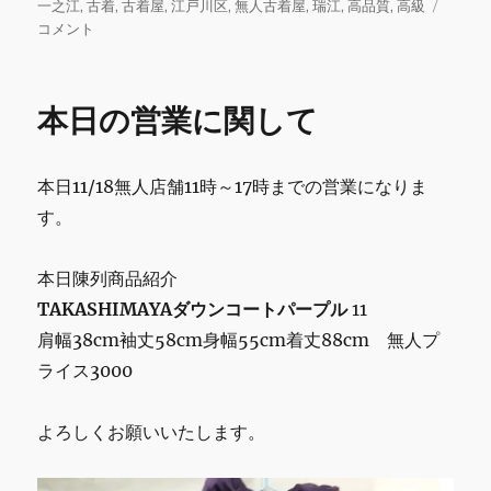
e
te
l
bl
l
日:
グ
ゴ
本
一之江
,
古着
,
古着屋
,
江戸川区
,
無人古着屋
,
瑞江
,
高品質
,
高級
b
r
r
リ
日
コメント
ー
の
o
営
o
業
本日の営業に関して
に
k
関
し
本日11/18無人店舗11時～17時までの営業になりま
て
に
す。
本日陳列商品紹介
TAKASHIMAYAダウンコートパープル
11
肩幅38cm袖丈58cm身幅55cm着丈88cm 無人プ
ライス3000
よろしくお願いいたします。