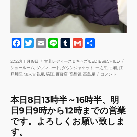
F
T
E
Li
T
G
共
a
w
m
n
u
m
有
c
it
ai
e
m
ai
投
カ
タ
2022年11月18日
古着レディース＆キッズ/LEDIES&CHILD
稿
テ
グ
ショールーム
,
ダウンコート
,
ダウンジャケット
,
一之江
,
古着
,
江
e
te
l
bl
l
日:
ゴ
本
戸川区
,
無人古着屋
,
瑞江
,
百貨店
,
高品質
,
高島屋
コメント
b
r
r
リ
日
ー
の
o
営
本日8日13時半～16時半、明
o
業
に
日9日9時から12時までの営業
k
関
です。よろしくお願い致しま
し
て
す。
に