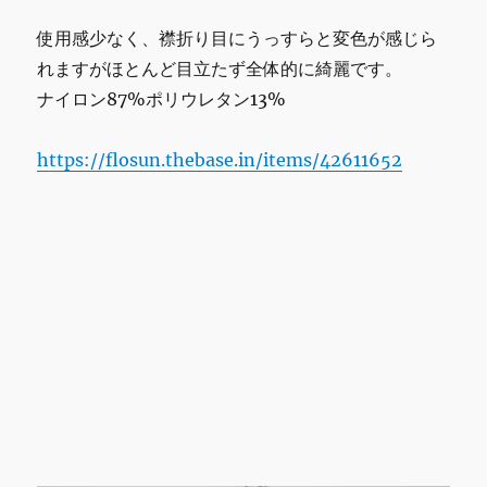
日
9
使用感少なく、襟折り目にうっすらと変色が感じら
時
れますがほとんど目立たず全体的に綺麗です。
か
ら
ナイロン87%ポリウレタン13%
12
時
https://flosun.thebase.in/items/42611652
ま
で
の
営
業
で
す。
よ
ろ
し
く
お
願
い
致