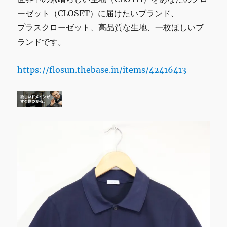
ン
ーゼット（CLOSET）に届けたいブランド、
ド
プラスクローゼット、高品質な生地、一枚ほしいブ
ホ
ワ
ランドです。
イ
ト
https://flosun.thebase.in/items/42416413
高
品
質
M
に