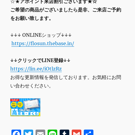
☆★
アポイント来店割引ございます★☆
ご希望の商品がございましたら是非、ご来店ご予約
をお願い致します。
↓↓↓ ONLINEショップ↓↓↓
https://flosun.thebase.in/
↓↓クリックでLINE登録↓↓
https://lin.ee/iOtlzRz
お得な更新情報を発信しております。お気軽にお問
い合わせください。
F
T
E
Li
T
G
共