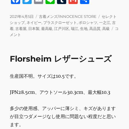
a
w
m
n
u
m
有
c
it
ai
e
m
ai
投
カ
タ
2021年4月5日
古着メンズ/INNOCENCE STORE
セレクト
稿
テ
グ
ショップ
,
ネイビー
,
プラスクローゼット
,
ポロシャツ
,
一之江
,
古
e
te
l
bl
l
日:
ゴ
プ
着
,
古着屋
,
日本製
,
最高級
,
江戸川区
,
瑞江
,
生地
,
高品質
,
高級
コ
b
r
r
リ
ラ
メント
ー
ス
o
ク
o
ロ
Florsheim レザーシューズ
ー
k
ゼ
ッ
生産国不明。サイズは10.5です。
ト
ポ
ロ
JPN28.5cm、アウトソール30.3cm、最大幅10.3
シ
ャ
ツ
多少の使用感、アッパーに薄シミ、キズがあります
ネ
が目立つダメージなし使用に問題ない程度だと思い
イ
ます。
ビ