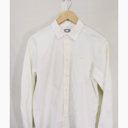
し
ま
す。
に