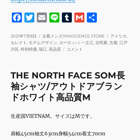
F
T
E
Li
T
G
共
a
w
m
n
u
m
有
c
it
ai
e
m
ai
投
カ
タ
2021年7月8日
古着メンズ/INNOCENCE STORE
アメリカ
,
稿
テ
グ
セレクト
,
モデムデザイン
,
ヨーロッパ
,
一之江
,
古民家
,
古着
,
江戸
e
te
l
bl
l
日:
ゴ
本
川区
,
特別特価
,
瑞江
,
高品質
コメント
b
r
r
リ
日
ー
8
o
日
THE NORTH FACE SOM長
o
13
時
袖シャツ/アウトドアブラン
k
半
ドホワイト高品質M
～
16
時
半、
生産国VIETNAM。サイズはMです。
明
日
肩幅45cm袖丈63cm身幅54cm着丈70cm
9