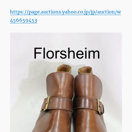
ー/
高
https://page.auctions.yahoo.co.jp/jp/auction/w
級
456659453
生
地
高
品
質
2
に