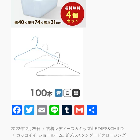
F
T
E
Li
T
G
共
a
w
m
n
u
m
有
c
it
ai
e
m
ai
投
カ
2022年12月29日
古着レディース＆キッズ/LEDIES&CHILD
稿
タ
テ
カッコイイ
,
ショールーム
,
ダブルスタンダードクロージング
,