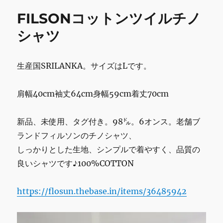
o
ム
FILSONコットンツイルチノ
o
シ
ャ
シャツ
k
ツ/
新
品
生産国SRILANKA。サイズはLです。
未
使
用
肩幅40cm袖丈64cm身幅59cm着丈70cm
品
老
新品、未使用、タグ付き。98㌦。6オンス。老舗ブ
舗
高
ランドフィルソンのチノシャツ、
品
しっかりとした生地、シンプルで着やすく、品質の
質
良いシャツです♪100%COTTON
XS
に
https://flosun.thebase.in/items/36485942