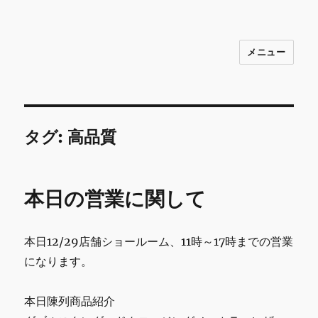
メニュー
INNOCENCE ～日常に彩りを～ フ
ァッション 古着 花 雑貨 インテリア 小
物 etc販売 江戸川区瑞江
タグ:
高品質
本日の営業に関して
本日12/29店舗ショールーム、11時～17時までの営業
になります。
本日陳列商品紹介