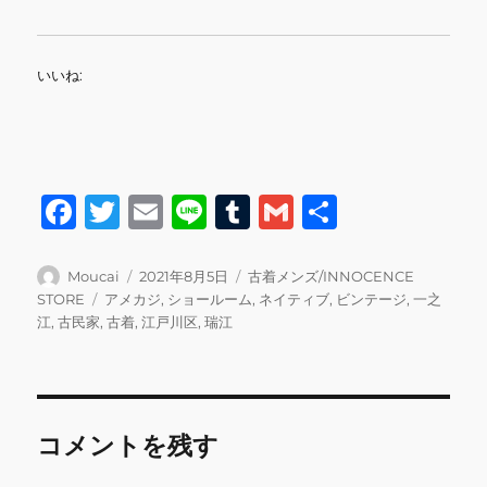
いいね:
F
T
E
Li
T
G
共
a
w
m
n
u
m
有
c
it
ai
e
m
ai
投
投
カ
Moucai
2021年8月5日
古着メンズ/INNOCENCE
稿
稿
テ
タ
STORE
アメカジ
,
ショールーム
,
ネイティブ
,
ビンテージ
,
一之
e
te
l
bl
l
者
日:
ゴ
グ
江
,
古民家
,
古着
,
江戸川区
,
瑞江
b
r
r
リ
ー
o
o
コメントを残す
k