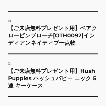
投
前
稿
【ご来店無料プレゼント用】ベアク
前
の
ローピンブローチ[OTH0092]イン
ナ
投
ディアンネイティブ一点物
ビ
稿:
ゲ
次
ー
【ご来店無料プレゼント用】Hush
次
シ
の
Puppies ハッシュパピー ニック 5
投
ョ
連 キーケース
稿:
ン