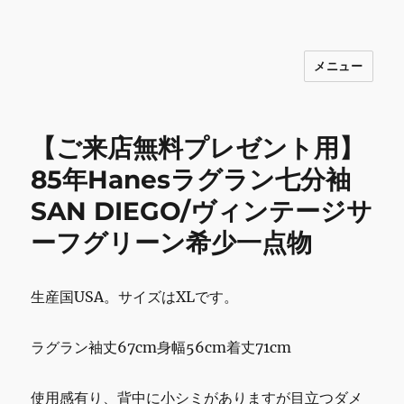
メニュー
INNOCENCE ～日常に彩りを～ フ
ァッション 古着 花 雑貨 インテリア 小
物 etc販売 江戸川区瑞江
【ご来店無料プレゼント用】
85年Hanesラグラン七分袖
SAN DIEGO/ヴィンテージサ
ーフグリーン希少一点物
生産国USA。サイズはXLです。
ラグラン袖丈67cm身幅56cm着丈71cm
使用感有り、背中に小シミがありますが目立つダメ