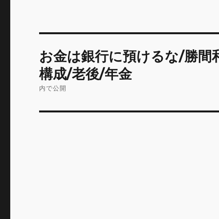
投
お金は銀行に預けるな/勝間
稿
構成/老後/年金
ナ
内で公開
ビ
ゲ
ー
シ
ョ
ン