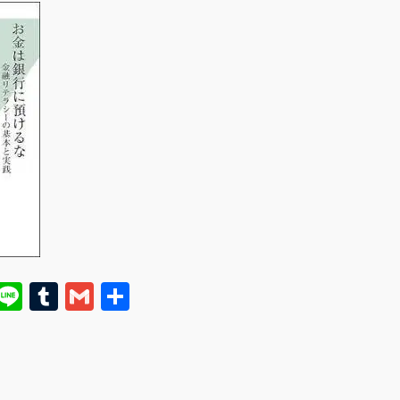
E
Li
T
G
共
m
n
u
m
有
i
e
m
ai
bl
l