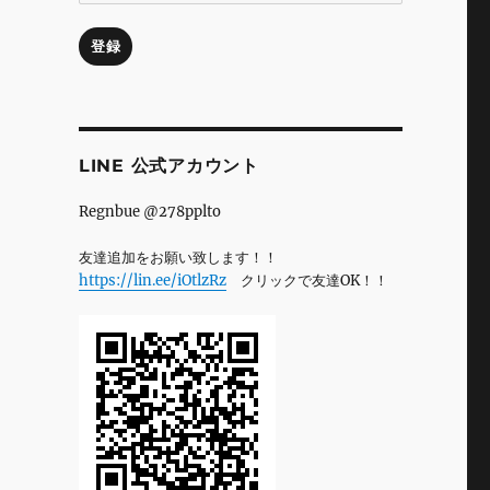
ル
ア
登録
ド
レ
ス
LINE 公式アカウント
Regnbue @278pplto
友達追加をお願い致します！！
https://lin.ee/iOtlzRz
クリックで友達OK！！