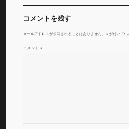
b
r
o
コメントを残す
o
k
メールアドレスが公開されることはありません。
※
が付いてい
コメント
※