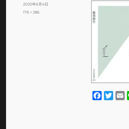
投
2020年6月4日
稿
フ
176 × 286
日:
ル
サ
イ
ズ
F
T
a
w
c
it
a
e
te
l