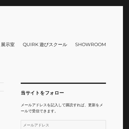
インテリア 小物 etc販売 江戸
 ＋展示室
QUIRK 遊びスクール
SHOWROOM
当サイトをフォロー
メールアドレスを記入して購読すれば、更新をメ
ールで受信できます。
メ
ー