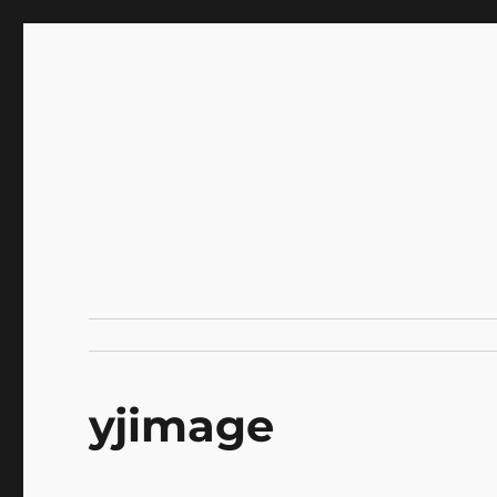
INNOCENCE ～日常に彩
Enjoying extra life -花 古着 ファッション ア
川区瑞江
yjimage