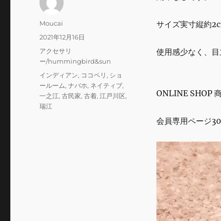
投
Moucai
サイズ実寸縦約2c
稿
投
2021年12月16日
者
稿
カ
アクセサリ
使用感少なく、目
日:
テ
ー/hummingbird&sun
ゴ
タ
インディアン
,
ココペリ
,
ショ
リ
グ
ールーム
,
ナバホ
,
ネイティブ
,
ー
ONLINE SHOP
一之江
,
古民家
,
古着
,
江戸川区
,
瑞江
会員専用ページ30