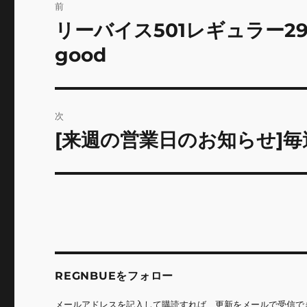
前
稿
リーバイス501レギュラー29
前
の
ナ
good
投
ビ
稿:
ゲ
次
ー
[来週の営業日のお知らせ]
次
の
シ
投
ョ
稿:
ン
REGNBUEをフォロー
メールアドレスを記入して購読すれば、更新をメールで受信で