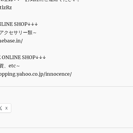
OtlzRz
NLINE SHOP↓↓↓
アクセサリー類～
hebase.in/
 ONLINE SHOP↓↓↓
、etc～
hopping.yahoo.co.jp/innocence/
X