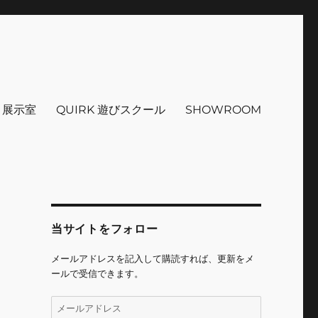
インテリア 小物 etc販売 江戸
 ＋展示室
QUIRK 遊びスクール
SHOWROOM
当サイトをフォロー
メールアドレスを記入して購読すれば、更新をメ
ールで受信できます。
メ
ー