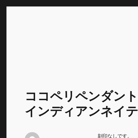
INNOCENCE ～日常に彩
Enjoying extra life -花 古着 ファッション ア
川区瑞江
ココペリペンダントネ
インディアンネイテ
刻印なしです。