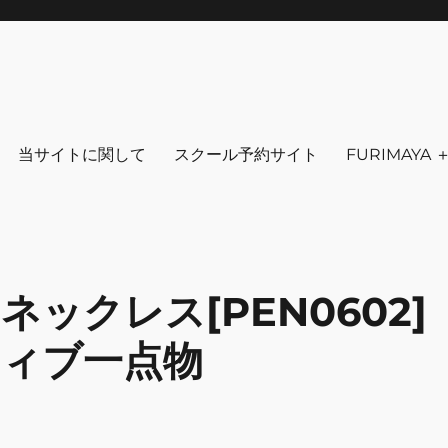
りを～ ファッション 古着 花 雑貨 
クセサリ－ アウトドア 写真 本 音楽 アンチエイジング-
当サイトに関して
スクール予約サイト
FURIMAYA
ックレス[PEN0602]
ィブ一点物