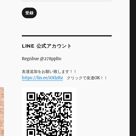
ル
ア
登録
ド
レ
ス
LINE 公式アカウント
Regnbue @278pplto
友達追加をお願い致します！！
https://lin.ee/iOtlzRz
クリックで友達OK！！