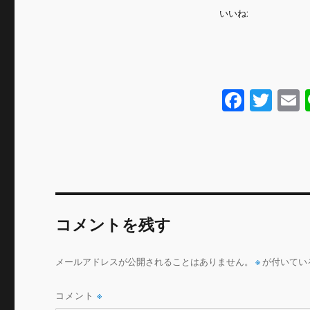
いいね:
F
T
a
w
c
it
a
e
te
l
b
r
o
コメントを残す
o
k
メールアドレスが公開されることはありません。
※
が付いてい
コメント
※