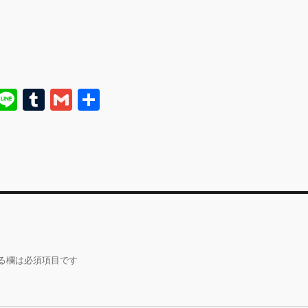
E
Li
T
G
共
m
n
u
m
有
i
e
m
ai
bl
l
r
る欄は必須項目です