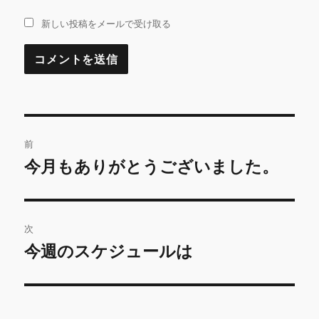
新しい投稿をメールで受け取る
投
前
稿
今月もありがとうございました。
前
の
ナ
投
ビ
稿:
次
ゲ
今週のスケジュールは
次
の
ー
投
シ
稿: