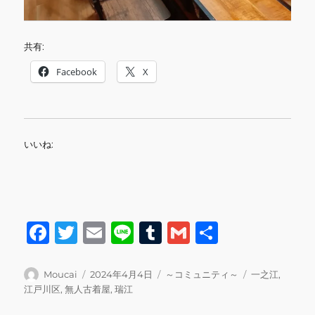
共有:
Facebook
X
いいね:
F
T
E
Li
T
G
共
a
w
m
n
u
m
有
c
it
ai
e
m
ai
投
投
カ
タ
Moucai
2024年4月4日
～コミュニティ～
一之江
,
稿
稿
テ
グ
江戸川区
,
無人古着屋
,
瑞江
e
te
l
bl
l
者
日:
ゴ