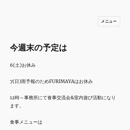
メニュー
INNOCENCE ～日常に彩りを～ フ
ァッション 古着 花 雑貨 インテリア 小
物 etc販売 江戸川区瑞江
今週末の予定は
6(土)お休み
7(日)雨予報のためFURIMAYAはお休み
12時～事務所にて食事交流会&室内遊び活動になり
ます。
食事メニューは