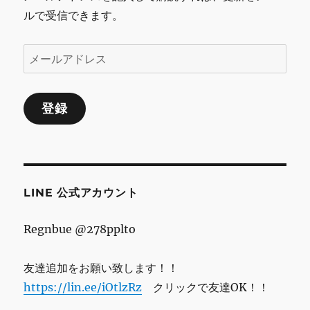
ルで受信できます。
メ
ー
ル
登録
ア
ド
レ
ス
LINE 公式アカウント
Regnbue @278pplto
友達追加をお願い致します！！
https://lin.ee/iOtlzRz
クリックで友達OK！！