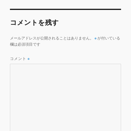
b
r
r
リ
ー
o
o
コメントを残す
k
メールアドレスが公開されることはありません。
※
が付いている
欄は必須項目です
コメント
※