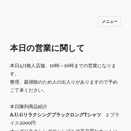
メニュー
INNOCENCE ～日常に彩りを～ フ
ァッション 古着 花 雑貨 インテリア 小
物 etc販売 江戸川区瑞江
本日の営業に関して
本日4/1無人店舗、10時～16時までの営業になりま
す。
整理、庭掃除のため人の出入りがありますので予め
ご了承ください。
本日陳列商品紹介
A.U.GリラクシングブラックロングTシャツ
2 プラ
イス2000円