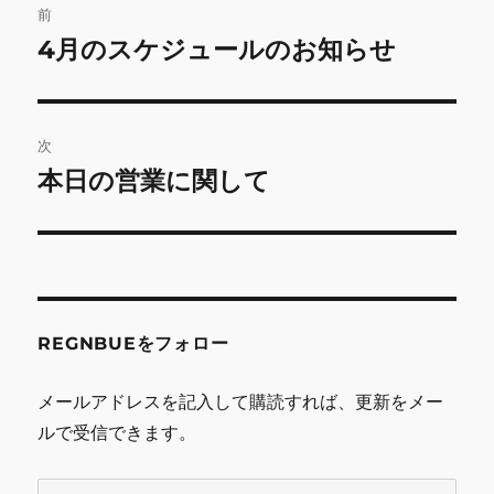
前
稿
4月のスケジュールのお知らせ
前
の
ナ
投
ビ
稿:
次
ゲ
本日の営業に関して
次
の
ー
投
シ
稿:
ョ
REGNBUEをフォロー
ン
メールアドレスを記入して購読すれば、更新をメー
ルで受信できます。
メ