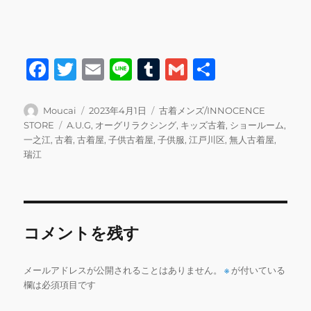
F
T
E
Li
T
G
共
a
w
m
n
u
m
有
c
it
ai
e
m
ai
投
投
カ
Moucai
2023年4月1日
古着メンズ/INNOCENCE
稿
稿
テ
タ
STORE
A.U.G
,
オーグリラクシング
,
キッズ古着
,
ショールーム
,
e
te
l
bl
l
者
日:
ゴ
グ
一之江
,
古着
,
古着屋
,
子供古着屋
,
子供服
,
江戸川区
,
無人古着屋
,
b
r
r
リ
瑞江
ー
o
o
k
コメントを残す
メールアドレスが公開されることはありません。
※
が付いている
欄は必須項目です