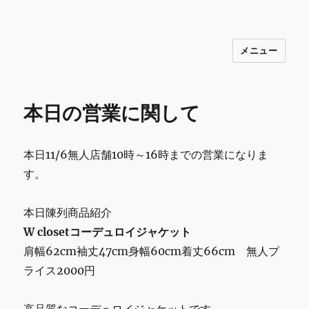
メニュー
INNOCENCE ～日常に彩りを～ フ
ァッション 古着 花 雑貨 インテリア 小
物 etc販売 江戸川区瑞江
本日の営業に関して
本日11/6無人店舗10時～16時までの営業になりま
す。
本日陳列商品紹介
W closetコーデュロイジャケット
肩幅62cm袖丈47cm身幅60cm着丈66cm 無人プ
ライス2000円