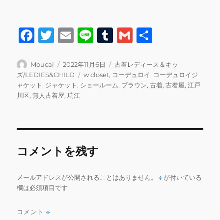
F
T
E
Li
T
G
共
a
w
m
n
u
m
有
c
it
ai
e
m
ai
投
投
カ
Moucai
2022年11月6日
古着レディース＆キッ
稿
稿
テ
タ
ズ/LEDIES&CHILD
w closet
,
コーデュロイ
,
コーデュロイジ
e
te
l
bl
l
者
日:
ゴ
グ
ャケット
,
ジャケット
,
ショールーム
,
ブラウン
,
古着
,
古着屋
,
江戸
b
r
r
リ
川区
,
無人古着屋
,
瑞江
ー
o
o
k
コメントを残す
メールアドレスが公開されることはありません。
※
が付いている
欄は必須項目です
コメント
※