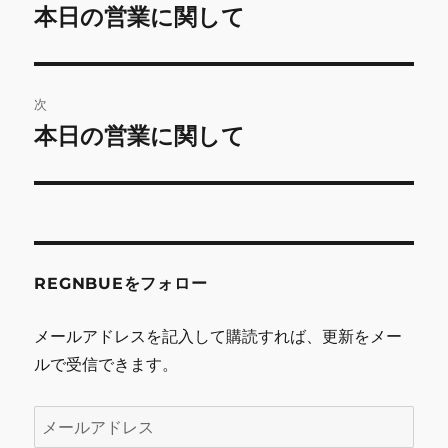
稿
本日の営業に関して
前
の
ナ
投
ビ
稿:
次
ゲ
本日の営業に関して
次
の
ー
投
シ
稿:
ョ
REGNBUEをフォロー
ン
メールアドレスを記入して購読すれば、更新をメー
ルで受信できます。
メ
ー