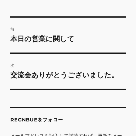
投
前
稿
本日の営業に関して
前
の
ナ
投
ビ
稿:
次
ゲ
交流会ありがとうございました。
次
の
ー
投
シ
稿:
ョ
REGNBUEをフォロー
ン
メールアドレスを記入して購読すれば、更新をメー