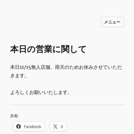
メニュー
INNOCENCE ～日常に彩りを～ フ
ァッション 古着 花 雑貨 インテリア 小
物 etc販売 江戸川区瑞江
本日の営業に関して
本日11/15無人店舗、雨天のためお休みさせていただ
きます。
よろしくお願いいたします。
共有:
Facebook
X