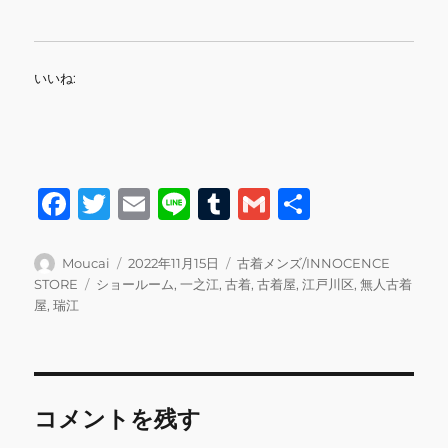
いいね:
F
T
E
Li
T
G
共
a
w
m
n
u
m
有
c
it
ai
e
m
ai
投
投
カ
Moucai
2022年11月15日
古着メンズ/INNOCENCE
稿
稿
テ
タ
STORE
ショールーム
,
一之江
,
古着
,
古着屋
,
江戸川区
,
無人古着
e
te
l
bl
l
者
日:
ゴ
グ
屋
,
瑞江
b
r
r
リ
ー
o
o
コメントを残す
k