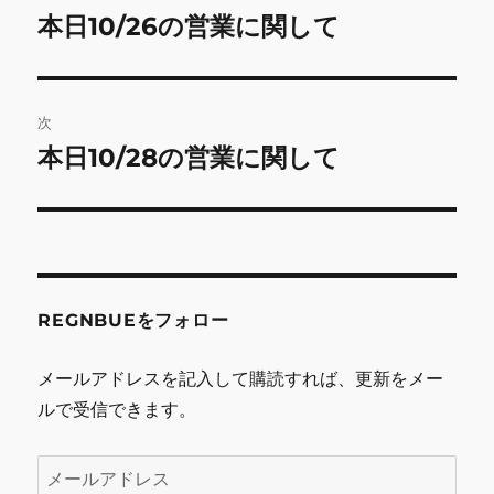
稿
本日10/26の営業に関して
前
の
ナ
投
ビ
稿:
次
ゲ
本日10/28の営業に関して
次
の
ー
投
シ
稿:
ョ
REGNBUEをフォロー
ン
メールアドレスを記入して購読すれば、更新をメー
ルで受信できます。
メ