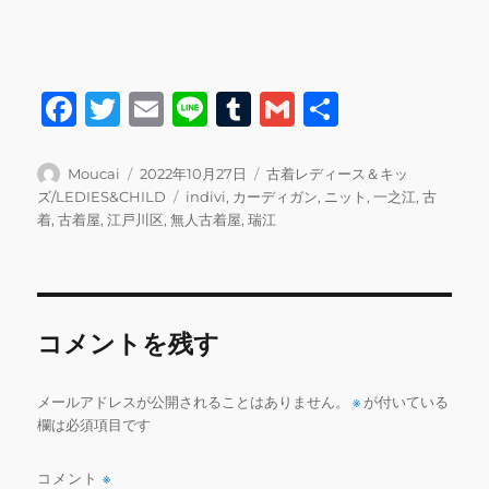
F
T
E
Li
T
G
共
a
w
m
n
u
m
有
c
it
ai
e
m
ai
投
投
カ
Moucai
2022年10月27日
古着レディース＆キッ
稿
稿
テ
タ
ズ/LEDIES&CHILD
indivi
,
カーディガン
,
ニット
,
一之江
,
古
e
te
l
bl
l
者
日:
ゴ
グ
着
,
古着屋
,
江戸川区
,
無人古着屋
,
瑞江
b
r
r
リ
ー
o
o
コメントを残す
k
メールアドレスが公開されることはありません。
※
が付いている
欄は必須項目です
コメント
※