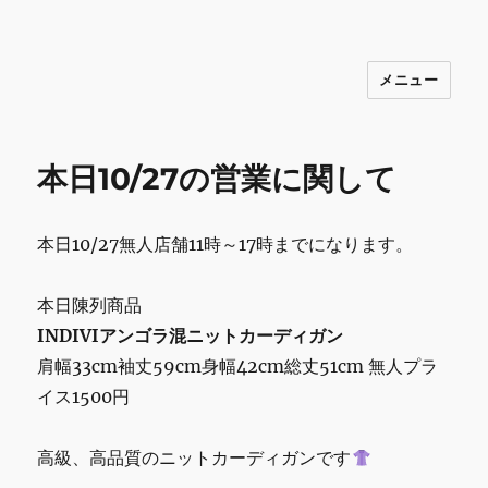
メニュー
INNOCENCE ～日常に彩りを～ フ
ァッション 古着 花 雑貨 インテリア 小
物 etc販売 江戸川区瑞江
本日10/27の営業に関して
本日10/27無人店舗11時～17時までになります。
本日陳列商品
INDIVIアンゴラ混ニットカーディガン
肩幅33cm袖丈59cm身幅42cm総丈51cm 無人プラ
イス1500円
高級、高品質のニットカーディガンです