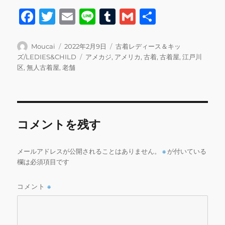
F
T
E
Li
T
G
共
a
w
m
n
u
m
有
c
it
ai
e
m
ai
投
投
カ
Moucai
2022年2月9日
古着レディース＆キッ
稿
稿
テ
タ
ズ/LEDIES&CHILD
アメカジ
,
アメリカ
,
古着
,
古着屋
,
江戸川
e
te
l
bl
l
者
日:
ゴ
グ
区
,
無人古着屋
,
老舗
b
r
r
リ
ー
o
o
コメントを残す
k
メールアドレスが公開されることはありません。
※
が付いている
欄は必須項目です
コメント
※