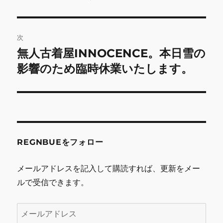
投
ビ
稿:
ゲ
次
無人古着屋INNOCENCE。本日雪の
次
ー
の
影響のため臨時休業いたします。
シ
投
稿:
ョ
ン
REGNBUEをフォロー
メールアドレスを記入して購読すれば、更新をメー
ルで受信できます。
メ