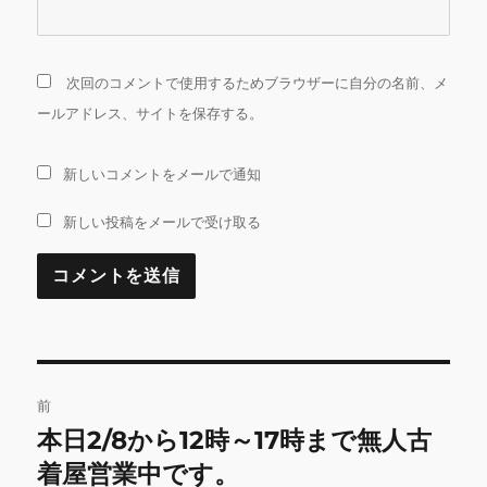
次回のコメントで使用するためブラウザーに自分の名前、メ
ールアドレス、サイトを保存する。
新しいコメントをメールで通知
新しい投稿をメールで受け取る
投
前
稿
本日2/8から12時～17時まで無人古
前
の
着屋営業中です。
ナ