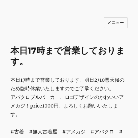
メニュー
INNOCENCE ～日常に彩りを～ フ
ァッション 古着 花 雑貨 インテリア 小
物 etc販売 江戸川区瑞江
本日17時まで営業しておりま
す。
本日17時まで営業しております。明日2/10悪天候の
ため臨時休業いたしますのでご了承ください。
アバクロプルパーカー、ロゴデザインのかわいいア
メカジ！price1000円。よろしくお願いいたしま
す。
#古着 #無人古着屋 #アメカジ #アバクロ #