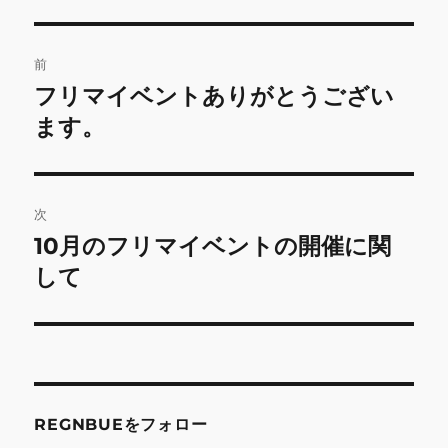
投
前
稿
フリマイベントありがとうござい
前
の
ます。
ナ
投
ビ
稿:
ゲ
次
10月のフリマイベントの開催に関
次
ー
の
して
シ
投
稿:
ョ
ン
REGNBUEをフォロー