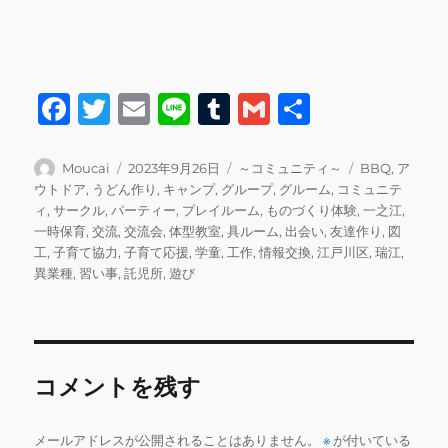
F
T
E
Li
T
G
共
a
w
m
n
u
m
有
c
it
ai
e
m
ai
投
投
カ
タ
Moucai
2023年9月26日
～コミュニティ～
BBQ
,
ア
稿
稿
テ
グ
ウトドア
,
うどん作り
,
キャンプ
,
グループ
,
グルーム
,
コミュニテ
e
te
l
bl
l
者
日:
ゴ
ィ
,
サークル
,
パーティー
,
プレイルーム
,
ものづくり体験
,
一之江
,
b
r
r
リ
一時保育
,
交流
,
交流会
,
体型教室
,
具ルーム
,
出会い
,
友達作り
,
図
ー
工
,
子育て協力
,
子育て応援
,
学童
,
工作
,
情報交換
,
江戸川区
,
瑞江
,
o
異業種
,
習い事
,
託児所
,
遊び
o
k
コメントを残す
メールアドレスが公開されることはありません。
※
が付いている