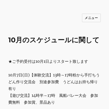
メニュー
INNOCENCE ～日常に彩りを～ フ
ァッション 古着 花 雑貨 インテリア 小
物 etc販売 江戸川区瑞江
10月のスケジュールに関して
★ご予約受付は10月1日よりスタート致します
10月7日(日)【体験交流】13時～17時粉から手打ちう
どん作り交流会 別途参加費 うどんはお持ち帰り
有り
【遊び交流】14時半～17時 風船バレー大会 参加
費無料 参加賞、景品あり