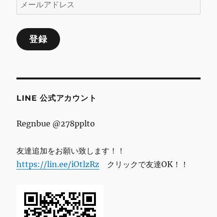
メ
ー
ル
登録
ア
ド
レ
ス
LINE 公式アカウント
Regnbue @278pplto
友達追加をお願い致します！！
https://lin.ee/iOtlzRz
クリックで友達OK！！