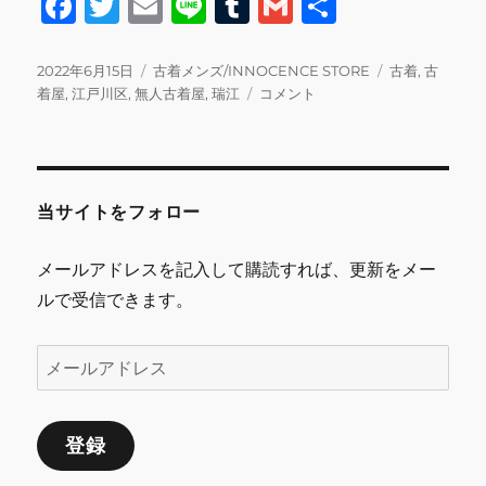
F
T
E
Li
T
G
共
a
w
m
n
u
m
有
c
it
ai
e
m
ai
投
カ
タ
2022年6月15日
古着メンズ/INNOCENCE STORE
古着
,
古
稿
テ
本
グ
着屋
,
江戸川区
,
無人古着屋
,
瑞江
コメント
e
te
l
bl
l
日:
ゴ
日
b
r
r
リ
6/15
ー
の
o
営
o
業
当サイトをフォロー
に
k
関
メールアドレスを記入して購読すれば、更新をメー
し
ルで受信できます。
て
に
メ
ー
ル
登録
ア
ド