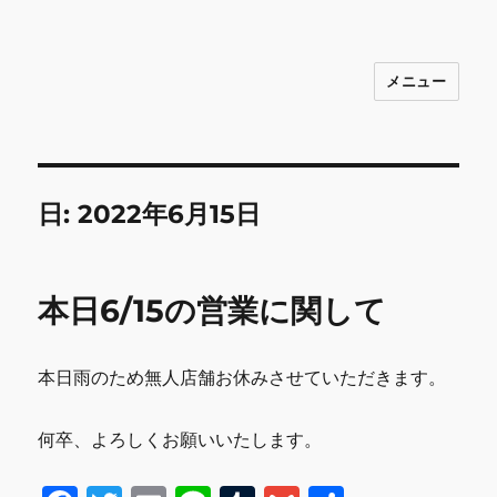
メニュー
INNOCENCE ～日常に彩りを～ フ
ァッション 古着 花 雑貨 インテリア 小
物 etc販売 江戸川区瑞江
日:
2022年6月15日
本日6/15の営業に関して
本日雨のため無人店舗お休みさせていただきます。
何卒、よろしくお願いいたします。