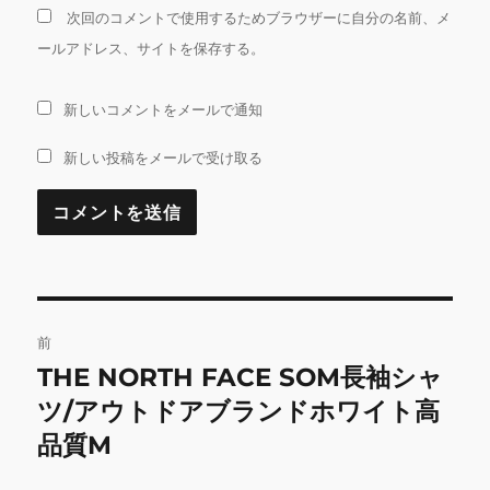
次回のコメントで使用するためブラウザーに自分の名前、メ
ールアドレス、サイトを保存する。
新しいコメントをメールで通知
新しい投稿をメールで受け取る
投
前
稿
THE NORTH FACE SOM長袖シャ
前
の
ツ/アウトドアブランドホワイト高
ナ
投
品質M
ビ
稿: