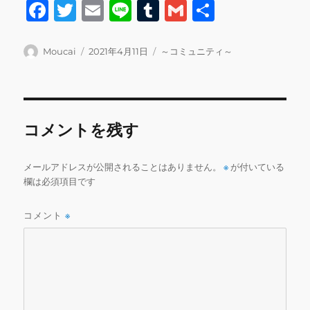
F
T
E
Li
T
G
共
a
w
m
n
u
m
有
c
it
ai
e
m
ai
投
投
カ
Moucai
2021年4月11日
～コミュニティ～
稿
稿
テ
e
te
l
bl
l
者
日:
ゴ
b
r
r
リ
ー
o
コメントを残す
o
k
メールアドレスが公開されることはありません。
※
が付いている
欄は必須項目です
コメント
※