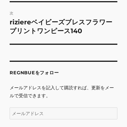
ゲ
次
ー
riziereベイビーズブレスフラワー
次
シ
の
プリントワンピース140
投
ョ
稿:
ン
REGNBUEをフォロー
メールアドレスを記入して購読すれば、更新をメー
ルで受信できます。
メ
ー