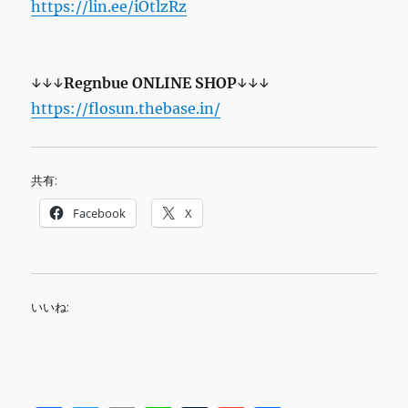
https://lin.ee/iOtlzRz
↓↓↓
Regnbue
ONLINE SHOP
↓↓↓
https://flosun.thebase.in/
共有:
Facebook
X
いいね: