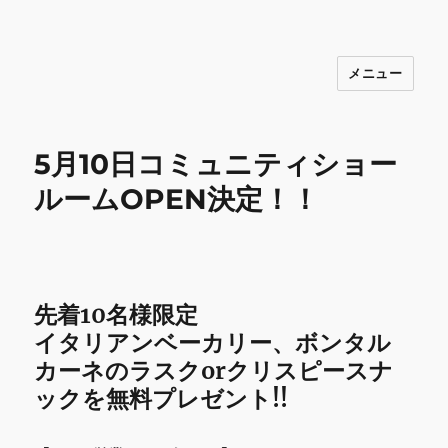
メニュー
INNOCENCE ～日常に彩りを～ フ
ァッション 古着 花 雑貨 インテリア 小
物 etc販売 江戸川区瑞江
5月10日コミュニティショー
ルームOPEN決定！！
先着10名様限定
イタリアンベーカリー、ボンタル
カーネのラスクorクリスピースナ
ックを無料プレゼント!!