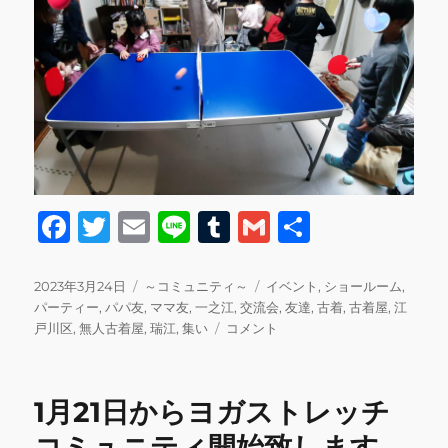
F
T
E
Li
T
G
共
a
w
m
n
u
m
有
c
it
ai
e
m
ai
投
カ
タ
2023年3月24日
～コミュニティ～
イベント
,
ショールーム
,
稿
テ
グ
パーティー
,
パパ友
,
ママ友
,
一之江
,
交流会
,
友達
,
古着
,
古着屋
,
江
e
te
l
bl
l
日:
ゴ
交
戸川区
,
無人古着屋
,
瑞江
,
集い
コメント
b
r
r
リ
流
ー
会
o
あ
1月21日からヨガストレッチ
o
り
が
コミュニティ開始致します