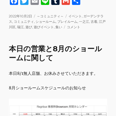
F
T
E
Li
T
G
共
a
w
m
n
u
m
有
c
it
ai
e
m
ai
投
カ
タ
2022年10月2日
～コミュニティ～
イベント
,
ガーデンテラ
稿
テ
グ
ス
,
コミュニティ
,
ショールーム
,
プレイルーム
,
一之江
,
古着
,
江戸
e
te
l
bl
l
日:
ゴ
Showroom&Prayroom&Garden
川区
,
瑞江
,
遊び
,
遊びイベント
,
集い
コメント
b
r
r
リ
【INNOCENCE
ー
交
o
流
本日の営業と8月のショール
o
会】
に
ームに関して
k
本日8/1無人店舗、お休みさせていただきます。
8月ショールームスケジュールのお知らせ