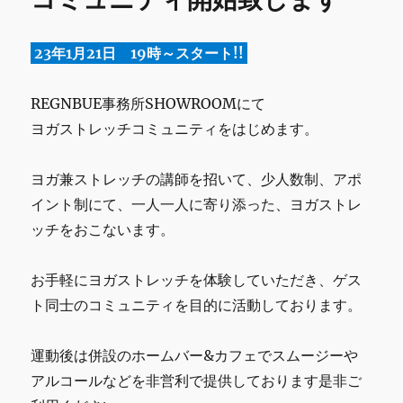
k
と
う
ご
23年1月21日 19時～スタート!!
ざ
い
ま
REGNBUE事務所SHOWROOMにて
し
ヨガストレッチコミュニティをはじめます。
た。
に
ヨガ兼ストレッチの講師を招いて、少人数制、アポ
イント制にて、一人一人に寄り添った、ヨガストレ
ッチをおこないます。
お手軽にヨガストレッチを体験していただき、ゲス
ト同士のコミュニティを目的に活動しております。
運動後は併設のホームバー&カフェでスムージーや
アルコールなどを非営利で提供しております是非ご