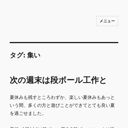
メニュー
INNOCENCE ～日常に彩りを～ フ
ァッション 古着 花 雑貨 インテリア 小
物 etc販売 江戸川区瑞江
タグ:
集い
次の週末は段ボール工作と
夏休みも残すところわずか、楽しい夏休みもあっと
いう間、多くの方と遊びことができてとても良い夏
を過ごせました。