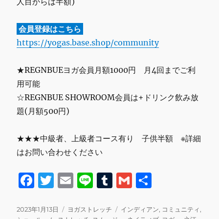
人目からは半額)
会員登録はこちら
https://yogas.base.shop/community
★REGNBUEヨガ会員月額1000円 月4回までご利
用可能
☆REGNBUE SHOWROOM会員は+ドリンク飲み放
題(月額500円)
★★★中級者、上級者コース有り 子供半額 ※詳細
はお問い合わせください
F
T
E
Li
T
G
共
a
w
m
n
u
m
有
c
it
ai
e
m
ai
投
カ
タ
2023年1月13日
ヨガストレッチ
インディアン
,
コミュニティ
,