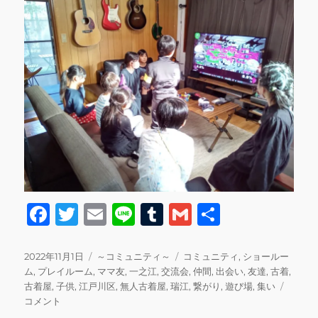
F
T
E
Li
T
G
共
a
w
m
n
u
m
有
c
it
ai
e
m
ai
投
カ
タ
2022年11月1日
～コミュニティ～
コミュニティ
,
ショールー
稿
テ
グ
ム
,
プレイルーム
,
ママ友
,
一之江
,
交流会
,
仲間
,
出会い
,
友達
,
古着
,
e
te
l
bl
l
日:
ゴ
交
古着屋
,
子供
,
江戸川区
,
無人古着屋
,
瑞江
,
繋がり
,
遊び場
,
集い
b
r
r
リ
流
コメント
ー
会