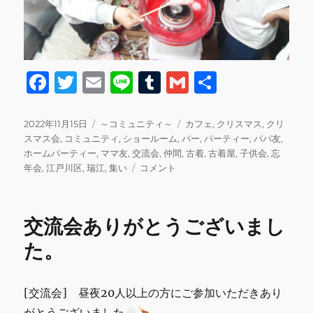
F
T
E
Li
T
G
共
a
w
m
n
u
m
有
c
it
ai
e
m
ai
投
カ
タ
2022年11月15日
～コミュニティ～
カフェ
,
クリスマス
,
クリ
稿
テ
グ
スマス会
,
コミュニティ
,
ショールーム
,
バー
,
パーティー
,
パパ友
,
e
te
l
bl
l
日:
ゴ
ホームパーティー
,
ママ友
,
交流会
,
仲間
,
古着
,
古着屋
,
子供会
,
忘
b
r
r
リ
交
年会
,
江戸川区
,
瑞江
,
集い
コメント
ー
流
o
会
o
あ
交流会ありがとうございまし
り
k
が
た。
と
う
ご
[交流会] 昼夜20人以上の方にご参加いただきあり
ざ
がとうございました