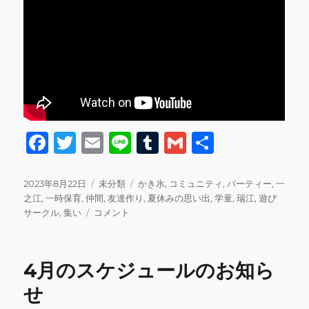
F
T
E
Li
T
G
共
a
w
m
n
u
m
有
c
it
ai
e
m
ai
投
カ
タ
2023年8月22日
未分類
かき氷
,
コミュニティ
,
パーティー
,
一
稿
テ
グ
之江
,
一時保育
,
仲間
,
友達作り
,
夏休みの思い出
,
学童
,
瑞江
,
遊び
e
te
l
bl
l
日:
次
ゴ
サークル
,
集い
コメント
b
r
r
の
リ
週
ー
o
末
4月のスケジュールのお知ら
o
は
段
せ
k
ボ