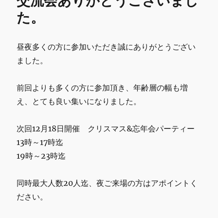
交流会ありがとうございまし
k
し
た。
て
お
め
昼夜多くの方に参加いただき誠にありがとうござい
で
ました。
と
う
ご
前回よりも多くの方に参加頂き、年齢層の幅も増
ざ
え、とても良い集いになりました。
い
ま
す。
次回12月18日開催 クリスマス&忘年会パーティー
に
13時～17時迄
19時～23時迄
同時最大人数20人迄、夜ご来場の方はアポイントく
ださい。