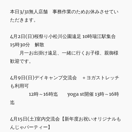
ー
ル
本日3/31無人店舗 事務作業のためお休みさせてい
工
ただきます。
作
と
に
4月2日(日)桜祭り小松川公園遠足 10時瑞江駅集合
15時30分 解散
月一お出掛け遠足、一緒に行くお子様、親御様
歓迎です。
4月9日(日)デイキャンプ交流会 ＋ヨガストレッチ
も利用可
12時～16時迄 yoga st開催 13時～16時
迄
4月15日(土)室内交流会【新年度お祝いオリジナルも
んじゃパーティー】