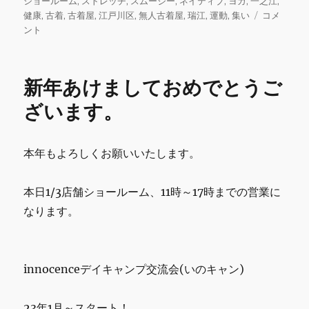
稿
テ
グ
ショールーム
,
ストレッチ
,
スムージー
,
ネイティブ
,
ヨガ
,
一之江
,
e
te
l
bl
l
日:
ゴ
1
健康
,
古着
,
古着屋
,
江戸川区
,
無人古着屋
,
瑞江
,
運動
,
集い
コメ
b
r
r
リ
月
ント
ー
21
o
日
o
か
新年あけましておめでとうご
ら
k
ヨ
ざいます。
ガ
ス
ト
本年もよろしくお願いいたします。
レ
ッ
チ
本日1/3店舗ショールーム、11時～17時までの営業に
コ
なります。
ミ
ュ
ニ
テ
innocenceデイキャンプ交流会(いのキャン)
ィ
開
始
23年1月～スタート！