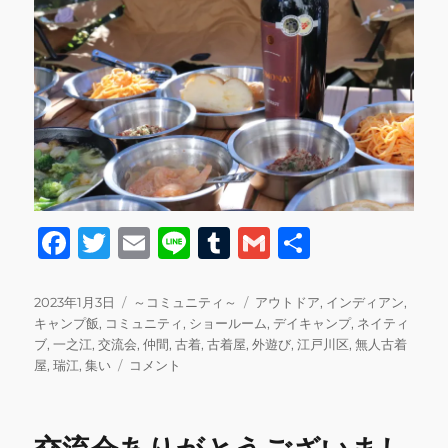
F
T
E
Li
T
G
共
a
w
m
n
u
m
有
c
it
ai
e
m
ai
投
カ
タ
2023年1月3日
～コミュニティ～
アウトドア
,
インディアン
,
稿
テ
グ
キャンプ飯
,
コミュニティ
,
ショールーム
,
デイキャンプ
,
ネイティ
e
te
l
bl
l
日:
ゴ
ブ
,
一之江
,
交流会
,
仲間
,
古着
,
古着屋
,
外遊び
,
江戸川区
,
無人古着
b
r
r
新
リ
屋
,
瑞江
,
集い
コメント
年
ー
o
あ
o
け
ま