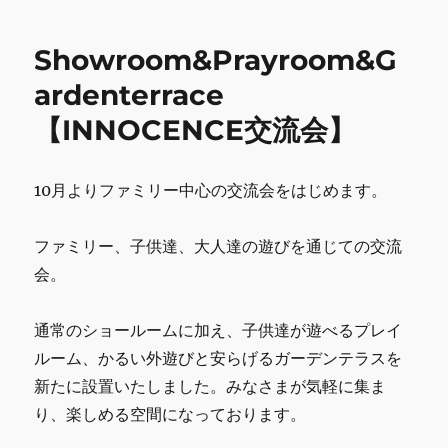
o
あ
o
り
Showroom&Prayroom&G
が
k
と
ardenterrace
う
【INNOCENCE交流会】
ご
ざ
い
ま
10月よりファミリー中心の交流会をはじめます。
し
た。
ファミリー、子供達、大人達の遊びを通じての交流
に
会。
通常のショールームに加え、子供達が遊べるプレイ
ルーム、かるい外遊びと安らげるガーデンテラスを
新たに設置いたしました。みなさまが気軽に集ま
り、楽しめる空間になっております。