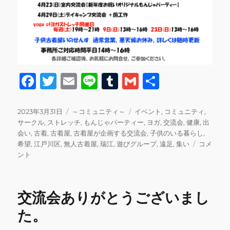
F
T
E
Li
T
G
共
a
w
m
n
u
m
有
c
it
ai
e
m
ai
投
カ
タ
2023年3月31日
～コミュニティ～
イベント
,
コミュニティ
,
稿
テ
グ
サークル
,
ストレッチ
,
もんじゃパーティー
,
ヨガ
,
交流会
,
健康
,
出
e
te
l
bl
l
日:
ゴ
会い
,
古着
,
古着屋
,
古着屋が企画する交流会
,
子供のいる暮らし
,
b
r
r
リ
4
希望
,
江戸川区
,
無人古着屋
,
瑞江
,
遊びグループ
,
遠足
,
集い
コメ
ー
月
ント
o
の
o
ス
ケ
k
交流会ありがとうございまし
ジ
ュ
た。
ー
ル