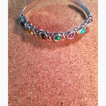
七
草/
萩
ま
つ
り/
萩
の
ト
ン
ネ
ル
に