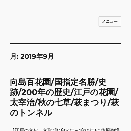
メニュー
INNOCENCE ～日常に彩りを～ フ
ァッション 古着 花 雑貨 インテリア 小
物 etc販売 江戸川区瑞江
月:
2019年9月
向島百花園/国指定名勝/史
跡/200年の歴史/江戸の花園/
太宰治/秋の七草/萩まつり/萩
のトンネル
【江戸の文化、文政期(1804年～1830年)に佐原鞠塢