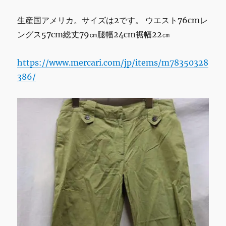
ン
ド
生産国アメリカ。サイズは2です。 ウエスト76cmレ
ガ
ングス57cm総丈79㎝腿幅24cm裾幅22㎝
ー
デ
ン/
https://www.mercari.com/jp/items/m78350328
オ
386/
レ
ン
ジ
の
バ
ラ/
国
府
台
城/
里
見
公
園/
千