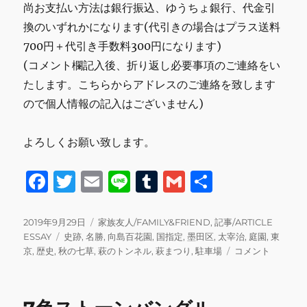
尚お支払い方法は銀行振込、ゆうちょ銀行、代金引
換のいずれかになります(代引きの場合はプラス送料
700円＋代引き手数料300円になります)
(コメント欄記入後、折り返し必要事項のご連絡をい
たします。こちらからアドレスのご連絡を致します
ので個人情報の記入はございません)
よろしくお願い致します。
F
T
E
Li
T
G
共
a
w
m
n
u
m
有
c
it
ai
e
m
ai
投
カ
2019年9月29日
家族友人/FAMILY&FRIEND
,
記事/ARTICLE
稿
タ
テ
ESSAY
史跡
,
名勝
,
向島百花園
,
国指定
,
墨田区
,
太宰治
,
庭園
,
東
e
te
l
bl
l
日:
グ
ゴ
向
京
,
歴史
,
秋の七草
,
萩のトンネル
,
萩まつり
,
駐車場
コメント
b
r
r
リ
島
ー
百
o
花