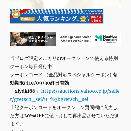
当ブログ限定メルカリorオークションで使える特別
クーポン毎日発行中!
クーポンコード （全品対応スペシャルクーポン)
有
効期限は19/09/30終日有効
「xlydki86」
https://auctions.yahoo.co.jp/selle
r/gretsch_sei?u=%3bgretsch_sei
上記クーポンコードをオークション質問欄に入力し
た方は
20%OFF
に値下げして再出品させていただき
ます。