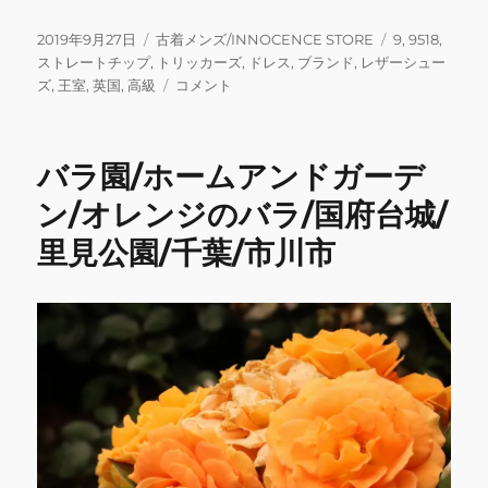
a
w
m
n
u
m
有
c
it
ai
e
m
ai
投
カ
タ
2019年9月27日
古着メンズ/INNOCENCE STORE
9
,
9518
,
稿
テ
グ
ストレートチップ
,
トリッカーズ
,
ドレス
,
ブランド
,
レザーシュー
e
te
l
bl
l
日:
ゴ
Tricker’s
ズ
,
王室
,
英国
,
高級
コメント
b
r
r
リ
9518Medallion
ー
Cap
o
Toe
バラ園/ホームアンドガーデ
o
ド
レ
ン/オレンジのバラ/国府台城/
k
ス
里見公園/千葉/市川市
シ
ュ
ー
ズ/
ト
リ
ッ
カ
ー
ズ
英