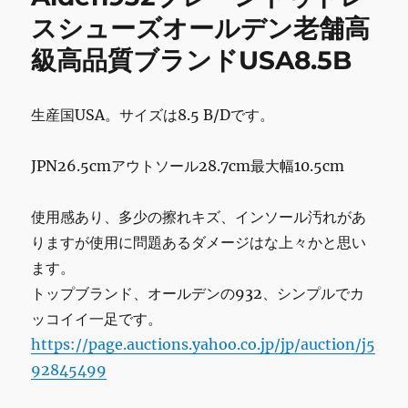
o
ア
スシューズオールデン老舗高
k
ッ
級高品質ブランドUSA8.5B
プ
パ
ン
ツ/2
生産国USA。サイズは8.5 B/Dです。
に
JPN26.5cmアウトソール28.7cm最大幅10.5cm
使用感あり、多少の擦れキズ、インソール汚れがあ
りますが使用に問題あるダメージはな上々かと思い
ます。
トップブランド、オールデンの932、シンプルでカ
ッコイイ一足です。
https://page.auctions.yahoo.co.jp/jp/auction/j5
92845499