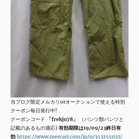
葉/
市
川
市
に
当ブログ限定メルカリorオークションで使える特別
クーポン毎日発行中!
クーポンコード
「frekju78」
（パンツ類パンツと
記載のあるもの適応)
有効期限は19/09/23終日有
効
https://www.mercari.com/jp/u/353155021/