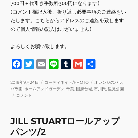
700円＋代引き手数料300円になります)
(コメント欄記入後、折り返し必要事項のご連絡をい
たします。こちらからアドレスのご連絡を致します
ので個人情報の記入はございません)
よろしくお願い致します。
F
T
E
Li
T
G
共
a
w
m
n
u
m
有
c
it
ai
e
m
ai
投
カ
タ
2019年9月24日
コーディネイト/PHOTO
オレンジのバラ
,
稿
テ
グ
バラ園
,
ホームアンドガーデン
,
千葉
,
国府台城
,
市川氏
,
里見公園
e
te
l
bl
l
日:
バ
ゴ
コメント
b
r
r
ラ
リ
園/
ー
o
ホ
JILL STUARTロールアップ
o
ー
ム
パンツ/2
k
ア