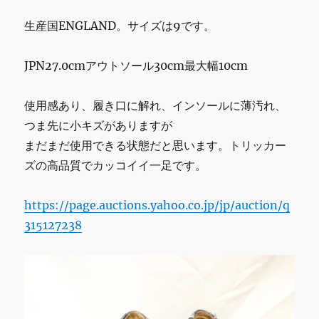
ア
生産国ENGLAND。サイズは9です。
ン
ネ
イ
JPN27.0cmアウトソール30cm最大幅10cm
テ
ィ
ブ
使用感あり、履き口に解れ、インソールに薄汚れ、
カ
つま先に小キズがありますが
ラ
まだまだ使用できる状態だと思います。トリッカー
フ
ル
ズの高品質でカッコイイ一足です。
希
少
https://page.auctions.yahoo.co.jp/jp/auction/q
一
点
315127238
物
に