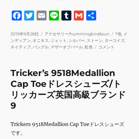
F
T
E
Li
T
G
共
a
w
m
n
u
m
有
c
it
ai
e
m
ai
投
カ
タ
2019年9月28日
アクセサリー/hummingbird&sun
7色
,
イ
稿
テ
グ
ンディアン
,
オニキス
,
ジェット
,
シルバー
,
ストーン
,
ターコイズ
,
e
te
l
bl
l
日:
ゴ
7
ネイティブ
,
バングル
,
マザーオブパール
,
虹色
コメント
b
r
r
リ
色
ー
ス
o
ト
Tricker’s 9518Medallion
o
ー
ン
Cap Toeドレスシューズ/ト
k
バ
リッカーズ英国高級ブランド
ン
グ
9
ル
[BRA0240]
イ
Trickers 9518Medallion Cap Toeドレスシューズ
ン
デ
です。
ィ