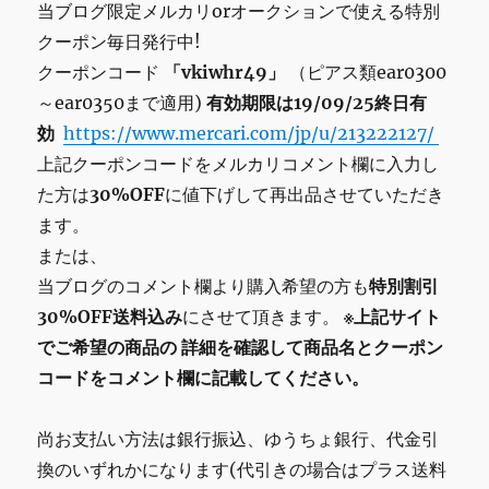
当ブログ限定メルカリorオークションで使える特別
クーポン毎日発行中!
クーポンコード
「vkiwhr49」
（ピアス類ear0300
～ear0350まで適用)
有効期限は19/09/25終日有
効
https://www.mercari.com/jp/u/213222127/
上記クーポンコードをメルカリコメント欄に入力し
た方は
30%OFF
に値下げして再出品させていただき
ます。
または、
当ブログのコメント欄より購入希望の方も
特別割引
30%OFF送料込み
にさせて頂きます。
※上記サイト
でご希望の商品の
詳細を確認して商品名とクーポン
コードをコメント欄に記載してください。
尚お支払い方法は銀行振込、ゆうちょ銀行、代金引
換のいずれかになります(代引きの場合はプラス送料