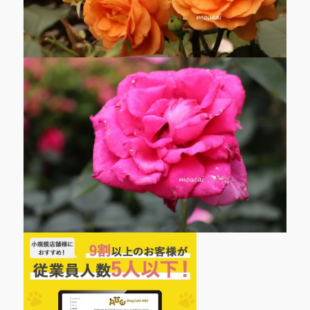
国
高
級
ブ
ラ
ン
ド
9
に