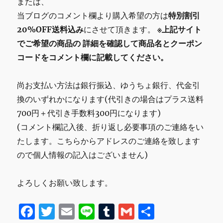
または、
当ブログのコメント欄より購入希望の方は
特別割引
20%OFF送料込み
にさせて頂きます。
※上記サイト
でご希望の商品の
詳細を確認して商品名とクーポン
コードをコメント欄に記載してください。
尚お支払い方法は銀行振込、ゆうちょ銀行、代金引
換のいずれかになります(代引きの場合はプラス送料
700円＋代引き手数料300円になります)
(コメント欄記入後、折り返し必要事項のご連絡をい
たします。こちらからアドレスのご連絡を致します
ので個人情報の記入はございません)
よろしくお願い致します。
F
T
E
Li
T
G
共