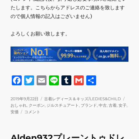
たします。こちらからアドレスのご連絡を致します
ので個人情報の記入はございません)
よろしくお願い致します。
F
T
E
Li
T
G
共
a
w
m
n
u
m
有
c
it
ai
e
m
ai
投
カ
タ
2019年9月22日
古着レディース＆キッズ/LEDIES&CHILD
稿
テ
グ
おしゃれ
,
クーポン
,
ジルスチュアート
,
ブランド
,
中古
,
古着
,
女子
,
e
te
l
bl
l
日:
JILL
ゴ
安価
コメント
b
r
r
STUART
リ
ロ
ー
o
ー
Alden932プレーントゥドレ
ル