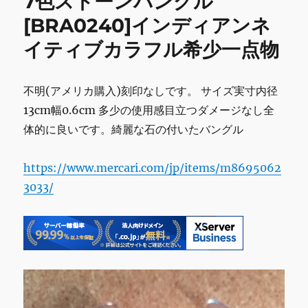
7色ストーンバングル
o
園/
国
[BRA0240]インディアンネ
k
指
イティブカラフル希少一点物
定
名
勝/
史
不明(アメリカ購入)刻印なしです。 サイズ実寸内径
跡/200
13cm幅0.6cm 多少の使用感目立つダメージなし全
年
体的に良いです。綺麗な石の付いたバングル
の
歴
史/
https://www.mercari.com/jp/items/m8695062
江
3033/
戸
の
花
園/
太
宰
治/
秋
の