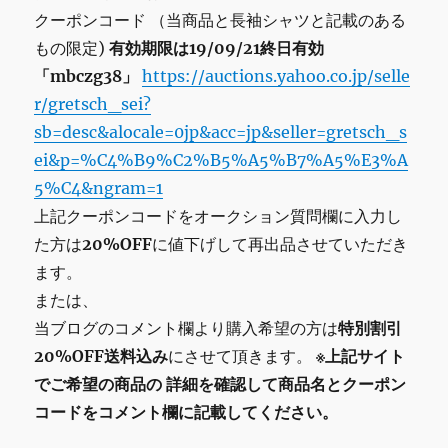
クーポンコード （当商品と長袖シャツと記載のある
もの限定)
有効期限は19/09/21終日有効
「mbczg38」
https://auctions.yahoo.co.jp/selle
r/gretsch_sei?
sb=desc&alocale=0jp&acc=jp&seller=gretsch_s
ei&p=%C4%B9%C2%B5%A5%B7%A5%E3%A
5%C4&ngram=1
上記クーポンコードをオークション質問欄に入力し
た方は
20%OFF
に値下げして再出品させていただき
ます。
または、
当ブログのコメント欄より購入希望の方は
特別割引
20%OFF送料込み
にさせて頂きます。
※上記サイト
でご希望の商品の
詳細を確認して商品名とクーポン
コードをコメント欄に記載してください。