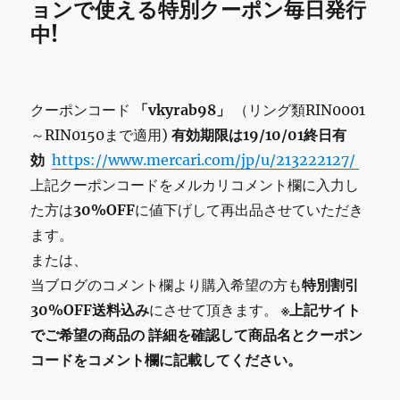
ョンで使える特別クーポン毎日発行
中!
クーポンコード
「vkyrab98」
（リング類RIN0001
～RIN0150まで適用)
有効期限は19/10/01終日有
効
https://www.mercari.com/jp/u/213222127/
上記クーポンコードをメルカリコメント欄に入力し
た方は
30%OFF
に値下げして再出品させていただき
ます。
または、
当ブログのコメント欄より購入希望の方も
特別割引
30%OFF送料込み
にさせて頂きます。
※上記サイト
でご希望の商品の
詳細を確認して商品名とクーポン
コードをコメント欄に記載してください。