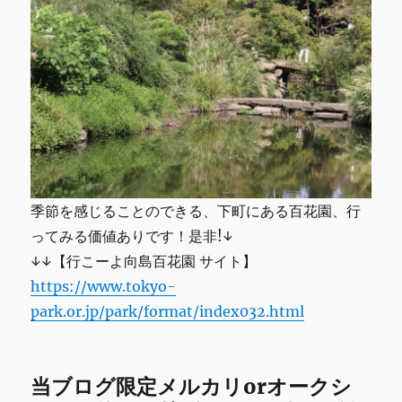
季節を感じることのできる、下町にある百花園、行
ってみる価値ありです！是非!↓
↓↓【行こーよ向島百花園 サイト】
https://www.tokyo-
park.or.jp/park/format/index032.html
当ブログ限定メルカリorオークシ