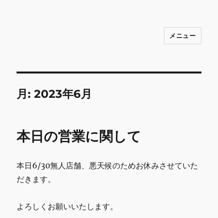
メニュー
INNOCENCE ～日常に彩りを～ フ
ァッション 古着 花 雑貨 インテリア 小
物 etc販売 江戸川区瑞江
月:
2023年6月
本日の営業に関して
本日6/30無人店舗、悪天候のためお休みさせていた
だきます。
よろしくお願いいたします。