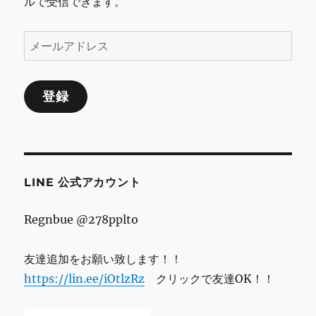
ルで受信できます。
ジ
メ
送
ー
ル
り
登録
ア
ド
レ
ス
LINE 公式アカウント
Regnbue @278pplto
友達追加をお願い致します！！
https://lin.ee/iOtlzRz
クリックで友達OK！！