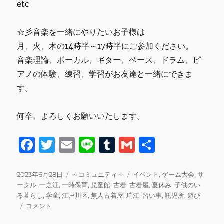
etc
☆彡音楽を一緒にやりたいお子様は
月、火、木の14時半～17時半にご参加ください。
音楽理論、ボーカル、ギター、ベース、ドラム、ピ
アノの体験、練習、学習がお友達と一緒にできま
す。
何卒、よろしくお願いいたします。
F
T
E
Li
T
G
共
a
w
m
n
u
m
有
c
it
ai
e
m
ai
投
カ
タ
2023年6月28日
～コミュニティ～
イベント
,
ゲーム大会
,
サ
稿
テ
グ
ークル
,
一之江
,
一時保育
,
児童館
,
古着
,
古着屋
,
夏休み
,
子供のい
e
te
l
bl
l
日:
ゴ
る暮らし
,
学童
,
江戸川区
,
無人古着屋
,
瑞江
,
習い事
,
託児所
,
遊び
b
r
r
7
リ
コメント
月
ー