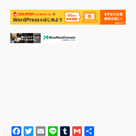
て
に
F
T
E
Li
T
G
共