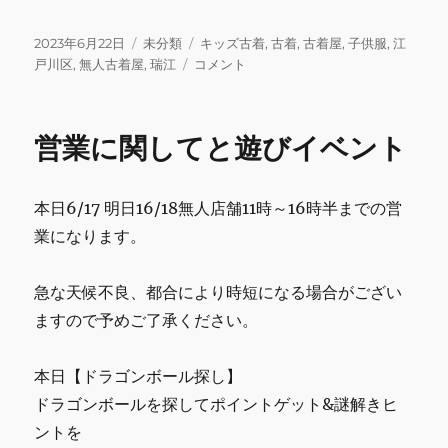
a
w
m
n
u
m
有
c
it
ai
e
m
ai
投
カ
タ
2023年6月22日
未分類
キッズ古着
,
古着
,
古着屋
,
子供服
,
江
稿
テ
本
グ
戸川区
,
無人古着屋
,
瑞江
コメント
e
te
l
bl
l
日:
ゴ
日
b
r
r
リ
の
ー
営
o
営業に関してと遊びイベント
業
o
に
関
k
本日6/17 明日16/18無人店舗11時～16時半までの営
し
て
業になります。
に
急な天候不良、都合により時短になる場合がござい
ますので予めご了承ください。
本日【ドラゴンボール探し】
ドラゴンボールを探してポイントゲット&謎解きヒ
ントを