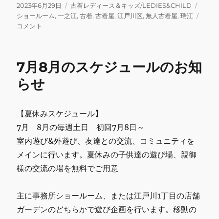
c
it
ai
e
m
ai
投
カ
タ
2023年6月29日
古着レディース＆キッズ/LEDIES&CHILD
稿
テ
グ
本
ショールーム
,
一之江
,
古着
,
古着屋
,
江戸川区
,
無人古着屋
,
瑞江
e
te
l
bl
l
日:
ゴ
日
コメント
b
r
r
リ
の
ー
営
o
業
7月8月のスケジュールのお知
o
に
関
らせ
k
し
て
に
【夏休みスケジュール】
7月 8月の毎週土日 初回7月8日～
室内遊び&外遊び、友達との交流、コミュニティを
メインに行います。夏休みの子供達の遊び場、親御
様の交流の場を無料でご用意
主に事務所ショールーム、または江戸川1丁目の店舗
ガーデンのどちらかで遊び企画を行います。移動の