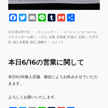
F
T
E
Li
T
G
共
a
w
m
n
u
m
有
c
it
ai
e
m
ai
投
カ
タ
2023年6月17日
～コミュニティ～
イベント
,
ショールーム
,
稿
テ
グ
ドラゴンボール探し
,
一之江
,
古着
,
古着屋
,
外遊び
,
宝探し
,
江戸川
e
te
l
bl
l
日:
ゴ
営
区
,
無人古着屋
,
瑞江
,
謎解き
コメント
b
r
r
リ
業
ー
に
o
関
本日6/16の営業に関して
o
し
て
k
と
本日6/16無人店舗、都合によりお休みさせていただ
遊
び
きます。
イ
ベ
よろしくお願いいたします。
ン
ト
に