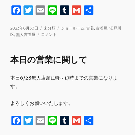
F
T
E
Li
T
G
共
a
w
m
n
u
m
有
c
it
ai
e
m
ai
投
カ
タ
2023年6月30日
未分類
ショールーム
,
古着
,
古着屋
,
江戸川
稿
本
テ
グ
区
,
無人古着屋
コメント
e
te
l
bl
l
日:
日
ゴ
b
r
r
の
リ
営
ー
o
本日の営業に関して
業
o
に
関
k
本日6/28無人店舗11時～17時までの営業になりま
し
て
す。
に
よろしくお願いいたします。
F
T
E
Li
T
G
共
a
w
m
n
u
m
有