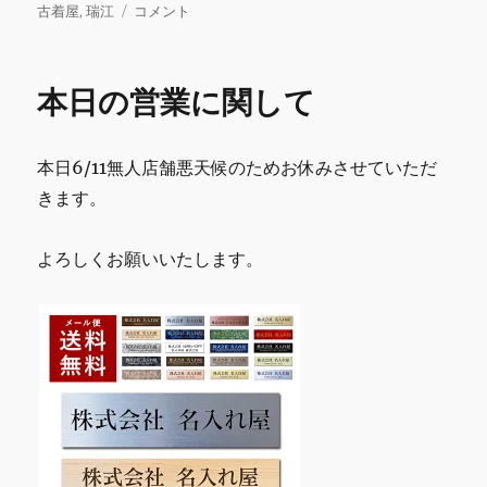
稿
本
テ
グ
古着屋
,
瑞江
コメント
e
te
l
bl
l
日:
日
ゴ
b
r
r
6/15
リ
の
ー
o
本日の営業に関して
営
o
業
に
k
本日6/11無人店舗悪天候のためお休みさせていただ
関
し
きます。
て
に
よろしくお願いいたします。