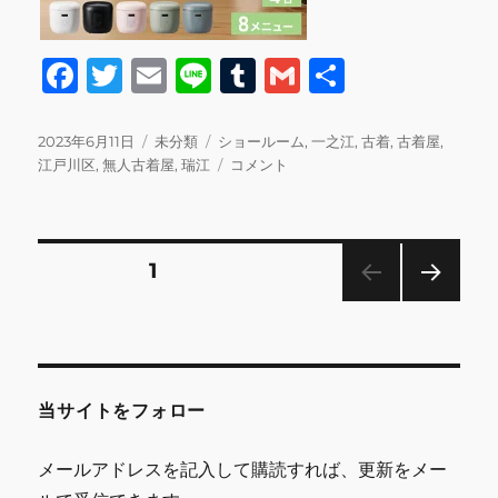
F
T
E
Li
T
G
共
a
w
m
n
u
m
有
c
it
ai
e
m
ai
投
カ
タ
2023年6月11日
未分類
ショールーム
,
一之江
,
古着
,
古着屋
,
稿
テ
グ
本
江戸川区
,
無人古着屋
,
瑞江
コメント
e
te
l
bl
l
日:
ゴ
日
b
r
r
リ
の
ー
営
o
業
投
固定ページ
1
o
に
関
次の
k
稿
し
ペー
て
ジ
の
に
当サイトをフォロー
ペ
メールアドレスを記入して購読すれば、更新をメー
ー