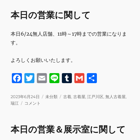
o
8
o
月
本日の営業に関して
の
k
ス
ケ
本日6/24無人店舗、11時～17時までの営業になりま
ジ
ュ
す。
ー
ル
よろしくお願いいたします。
の
お
知
F
T
E
Li
T
G
共
ら
a
w
m
n
u
m
有
せ
に
c
it
ai
e
m
ai
投
カ
タ
2023年6月24日
未分類
古着
,
古着屋
,
江戸川区
,
無人古着屋
,
稿
本
テ
グ
瑞江
コメント
e
te
l
bl
l
日:
日
ゴ
b
r
r
の
リ
営
ー
o
本日の営業＆展示室に関して
業
o
に