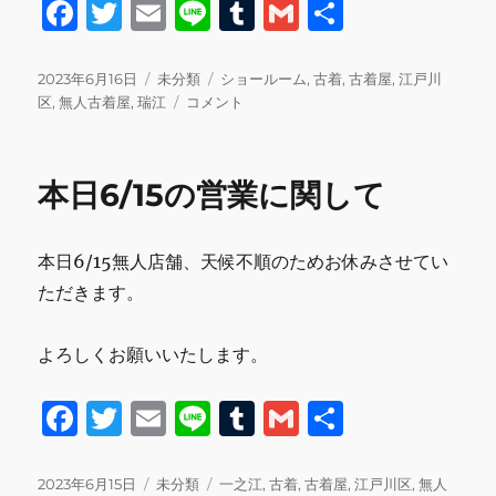
F
T
E
Li
T
G
共
a
w
m
n
u
m
有
c
it
ai
e
m
ai
投
カ
タ
2023年6月16日
未分類
ショールーム
,
古着
,
古着屋
,
江戸川
稿
テ
本
グ
区
,
無人古着屋
,
瑞江
コメント
e
te
l
bl
l
日:
ゴ
日
b
r
r
リ
6/16
ー
の
o
本日6/15の営業に関して
営
o
業
に
k
本日6/15無人店舗、天候不順のためお休みさせてい
関
し
ただきます。
て
に
よろしくお願いいたします。
F
T
E
Li
T
G
共
a
w
m
n
u
m
有
c
it
ai
e
m
ai
投
カ
タ
2023年6月15日
未分類
一之江
,
古着
,
古着屋
,
江戸川区
,
無人