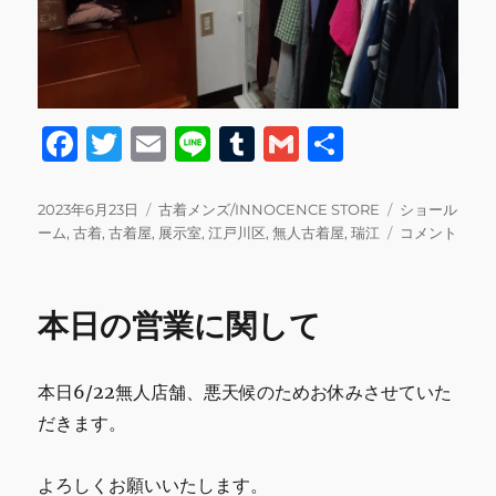
F
T
E
Li
T
G
共
a
w
m
n
u
m
有
c
it
ai
e
m
ai
投
カ
タ
2023年6月23日
古着メンズ/INNOCENCE STORE
ショール
稿
テ
グ
本
ーム
,
古着
,
古着屋
,
展示室
,
江戸川区
,
無人古着屋
,
瑞江
コメント
e
te
l
bl
l
日:
ゴ
日
b
r
r
リ
の
ー
営
o
本日の営業に関して
業
o
＆
展
k
本日6/22無人店舗、悪天候のためお休みさせていた
示
室
だきます。
に
関
よろしくお願いいたします。
し