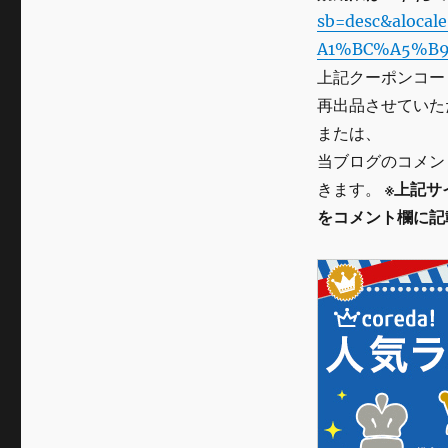
sb=desc&aloca
A1%BC%A5%B9
上記クーポンコー
再出品させていた
または、
当ブログのコメン
きます。
※上記サ
をコメント欄に記