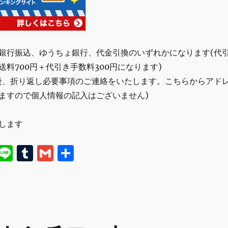
銀行振込、ゆうちょ銀行、代金引換のいずれかになります(代
料700円＋代引き手数料300円になります)
後、折り返し必要事項のご連絡をいたします。こちらからアド
ますので個人情報の記入はございません)
します
E
Li
T
G
共
m
n
u
m
有
i
e
m
ai
bl
l
r