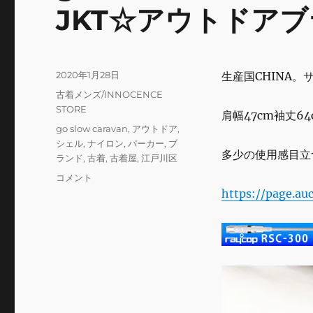
JKT☆アウトドアブ
投
2020年1月28日
生産国CHINA。
稿
カ
古着メンズ/INNOCENCE
日:
テ
STORE
肩幅47cm袖丈64
ゴ
タ
go slow caravan
,
アウトドア
,
リ
グ
シェル
,
ナイロン
,
パーカー
,
ブ
ー
多少の使用感目立
ランド
,
古着
,
古着屋
,
江戸川区
go
コメント
slow
https://page.au
caravan
ナ
イ
ロ
ン
シ
ェ
ル