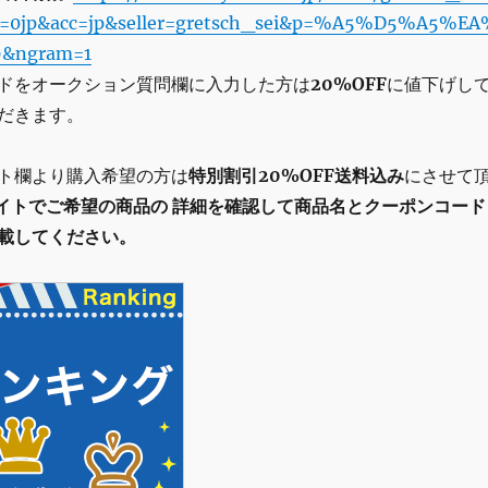
le=0jp&acc=jp&seller=gretsch_sei&p=%A5%D5%A5%E
&ngram=1
ドをオークション質問欄に入力した方は
20%OFF
に値下げし
だきます。
ト欄より購入希望の方は
特別割引20%OFF送料込み
にさせて
イトでご希望の商品の
詳細を確認して商品名とクーポンコード
載してください。