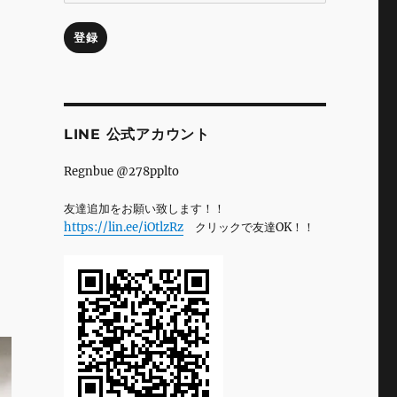
ル
ア
登録
ド
レ
ス
LINE 公式アカウント
Regnbue @278pplto
友達追加をお願い致します！！
https://lin.ee/iOtlzRz
クリックで友達OK！！