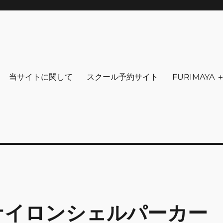
りを～ ファッション 古着 花 雑貨 
クセサリ－ アウトドア 写真 本 音楽 アンチエイジング-
当サイトに関して
スクール予約サイト
FURIMAYA
vanナイロンシェルパーカー