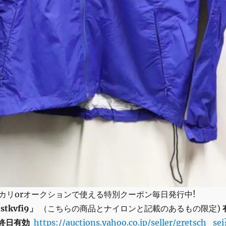
カリorオークションで使える特別クーポン毎日発行中!
stkvfi9」
（こちらの商品とナイロンと記載のあるもの限定)
0終日有効
https://auctions.yahoo.co.jp/seller/gretsch_sei