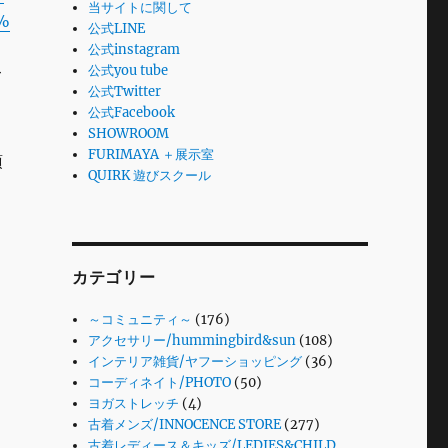
当サイトに関して
A%
公式LINE
公式instagram
公式you tube
て
公式Twitter
公式Facebook
SHOWROOM
FURIMAYA ＋展示室
頂
QUIRK 遊びスクール
カテゴリー
～コミュニティ～
(176)
アクセサリー/hummingbird&sun
(108)
インテリア雑貨/ヤフーショッピング
(36)
コーディネイト/PHOTO
(50)
ヨガストレッチ
(4)
古着メンズ/INNOCENCE STORE
(277)
古着レディース＆キッズ/LEDIES&CHILD