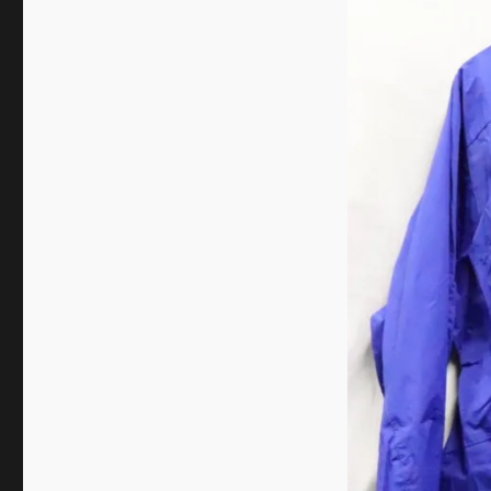
パ
ー
カ
ー
JKT☆
ア
ウ
ト
ド
ア
ブ
ラ
ン
ド
4
に