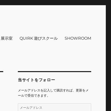
インテリア 小物 etc販売 江戸
 ＋展示室
QUIRK 遊びスクール
SHOWROOM
当サイトをフォロー
メールアドレスを記入して購読すれば、更新をメ
ールで受信できます。
メ
ー