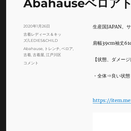
Abahauseベロ
o
o
k
投
2020年1月26日
生産国JAPAN。
稿
カ
古着レディース＆キッ
日:
テ
ズ/LEDIES&CHILD
肩幅39cm袖丈61
ゴ
タ
Abahause
,
トレンチ
,
ベロア
,
リ
グ
古着
,
古着屋
,
江戸川区
ー
【状態、ダメージ
Abahause
コメント
ベ
ロ
・全体⇒良い状態
ア
ト
レ
ン
https://item.m
チ
コ
ー
ト
に