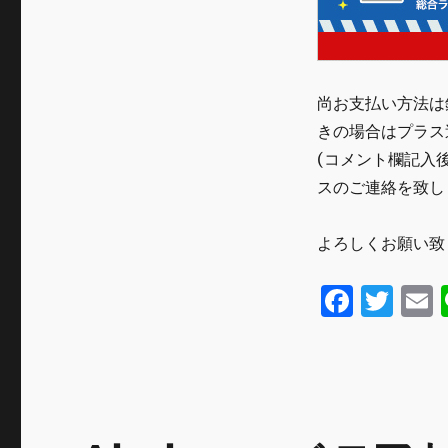
尚お支払い方法は
きの場合はプラス送
(コメント欄記入
スのご連絡を致し
よろしくお願い致
F
T
a
w
c
it
a
e
te
l
b
r