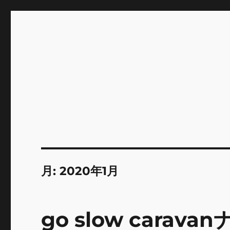
INNOCENCE ～日常に彩
Enjoying extra life -花 古着 ファッション ア
川区瑞江
月:
2020年1月
go slow cara