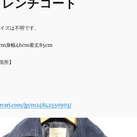
アトレンチコート
サイズは不明です。
cm身幅46cm着丈85cm
箇所】
ercari.com/jp/m24842550903/