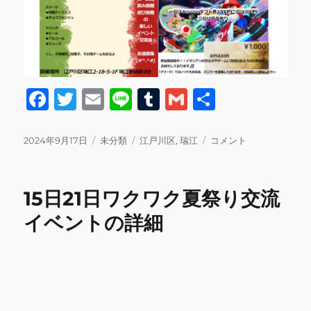
F
T
E
Li
T
G
共
a
w
m
n
u
m
有
c
it
ai
e
m
ai
投
カ
タ
来
2024年9月17日
未分類
江戸川区
,
瑞江
コメント
稿
テ
グ
月
e
te
l
bl
l
日:
ゴ
10
b
r
r
リ
月
15日21日ワクワク夏祭り交流
ー
の
o
イ
イベントの詳細
o
ベ
ン
k
ト
交
流
会