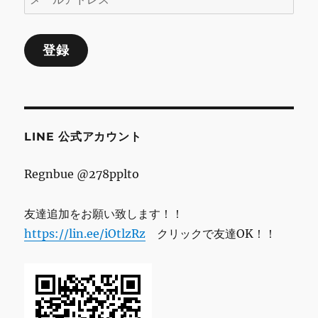
ー
年
内
ル
イ
登録
ア
ベ
ド
ン
ト
レ
情
ス
報
に
LINE 公式アカウント
Regnbue @278pplto
友達追加をお願い致します！！
https://lin.ee/iOtlzRz
クリックで友達OK！！