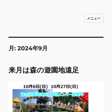
メニュー
INNOCENCE ～日常に彩りを～ フ
ァッション 古着 花 雑貨 インテリア 小
物 etc販売 江戸川区瑞江
月:
2024年9月
来月は森の遊園地遠足