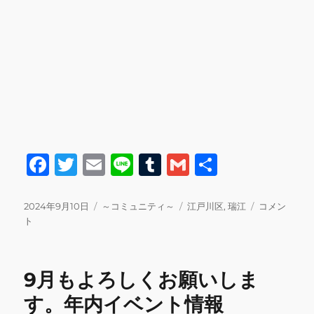
の
お
知
ら
せ
に
F
T
E
Li
T
G
共
a
w
m
n
u
m
有
c
it
ai
e
m
ai
投
カ
タ
15
2024年9月10日
～コミュニティ～
江戸川区
,
瑞江
コメン
稿
テ
グ
日
ト
e
te
l
bl
l
日:
ゴ
21
b
r
r
リ
日
ー
ワ
o
9月もよろしくお願いしま
ク
o
ワ
す。年内イベント情報
ク