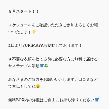
k
夏
祭
９月スタート！！
り
交
流
スケジュールをご確認いただきご参加よろしくお願
イ
いいたします
ベ
ン
ト
2日よりFURIMAYAも始動しております！
の
詳
★不要な衣類を捨てる前に必要な方に無料で届ける
細
に
サステナブル活動
みなさまのご協力をお願いいたします。口コミなど
で宣伝もしてね
無料BOX内の洋服はご自由にお持ち帰りください