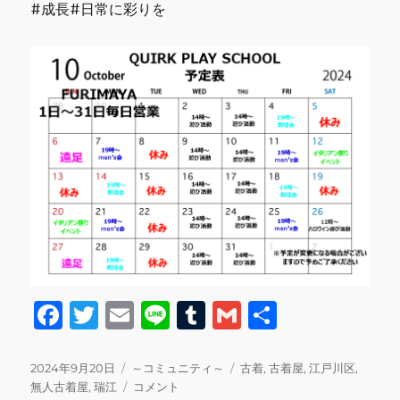
#成長#日常に彩りを
F
T
E
Li
T
G
共
a
w
m
n
u
m
有
c
it
ai
e
m
ai
投
カ
タ
2024年9月20日
～コミュニティ～
古着
,
古着屋
,
江戸川区
,
稿
テ
10
グ
無人古着屋
,
瑞江
コメント