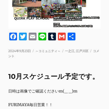
F
T
E
Li
T
G
共
a
w
m
n
u
m
有
c
it
ai
e
m
ai
投
カ
タ
来
2024年9月23日
～コミュニティ～
一之江
,
江戸川区
コメ
稿
テ
グ
月
ント
e
te
l
bl
l
日:
ゴ
は
b
r
r
リ
森
ー
の
o
10月スケジュール予定です。
遊
o
園
地
k
日時は画像でご確認くださいm(_ _)m
遠
足
に
FURIMAYA毎日営業！！