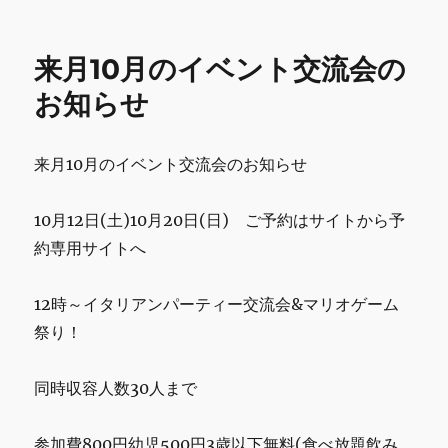
e
te
l
bl
l
日:
ゴ
月
b
r
r
リ
ス
ー
ケ
o
来月10月のイベント交流会の
ジ
o
ュ
お知らせ
ー
k
ル
予
来月10月のイベント交流会のお知らせ
定
で
す。
10月12日(土)10月20日(日) ご予約はサイトから予
に
約専用サイトへ
12時～イタリアンパーティー交流会&マリオゲーム
祭り！
同時収容人数30人まで
参加費800円幼児500円3歳以下無料(食べ放題飲み