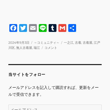
F
T
E
Li
T
G
共
a
w
m
n
u
m
有
c
it
ai
e
m
ai
投
カ
タ
2024年9月3日
～コミュニティ～
一之江
,
古着
,
古着屋
,
江戸
稿
テ
9
グ
川区
,
無人古着屋
,
瑞江
コメント
e
te
l
bl
l
日:
ゴ
月
b
r
r
リ
も
ー
よ
o
ろ
o
し
当サイトをフォロー
く
k
お
メールアドレスを記入して購読すれば、更新をメー
願
ルで受信できます。
い
し
ま
メ
す。