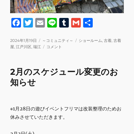
F
T
E
Li
T
G
共
a
w
m
n
u
m
有
c
it
ai
e
m
ai
投
カ
タ
2024年1月19日
～コミュニティ～
ショールーム
,
古着
,
古着
稿
テ
明
グ
屋
,
江戸川区
,
瑞江
コメント
e
te
l
bl
l
日:
ゴ
日
b
r
r
リ
遊
ー
び
o
2月のスケジュール変更のお
イ
o
ベ
知らせ
ン
k
ト
フ
リ
※1月28日の遊びイベントフリマは改装整理のためお
マ
開
休みさせていただきます。
催
し
2月3日(土)