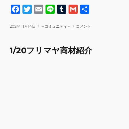
F
T
E
Li
T
G
共
a
w
m
n
u
m
有
c
it
ai
e
m
ai
投
カ
2
2024年1月14日
～コミュニティ～
コメント
稿
テ
月
e
te
l
bl
l
日:
ゴ
の
b
r
r
リ
ス
1/20フリマヤ商材紹介
ー
ケ
o
ジ
o
ュ
ー
k
ル
変
更
の
お
知
ら
せ
に