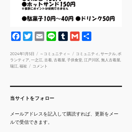
F
T
E
Li
T
G
共
a
w
m
n
u
m
有
c
it
ai
e
m
ai
投
カ
タ
2024年1月5日
～コミュニティ～
コミュニティ
,
サークル
,
ボ
稿
テ
グ
ランティア
,
一之江
,
古着
,
古着屋
,
子供食堂
,
江戸川区
,
無人古着屋
,
e
te
l
bl
l
日:
新
ゴ
瑞江
,
福祉
コメント
b
r
r
年
リ
あ
ー
o
け
o
ま
し
当サイトをフォロー
k
て
お
メールアドレスを記入して購読すれば、更新をメー
め
ルで受信できます。
で
と