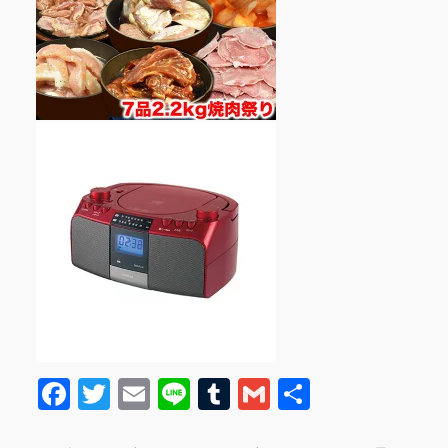
F
T
E
Li
T
G
共
a
w
m
n
u
m
有