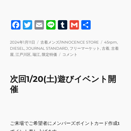
F
T
E
Li
T
G
共
a
w
m
n
u
m
有
c
it
ai
e
m
ai
投
カ
タ
2024年1月11日
古着メンズ/INNOCENCE STORE
45rpm
,
稿
テ
グ
DIESEL
,
JOURNAL STANDARD
,
フリーマーケット
,
古着
,
古着
e
te
l
bl
l
日:
ゴ
1/20
屋
,
江戸川区
,
瑞江
,
限定特価
コメント
b
r
r
リ
フ
ー
リ
o
マ
次回1/20(土)遊びイベント開
o
ヤ
商
催
k
材
紹
介
に
ご来場でご希望者にメンバーズポイントカード作成1