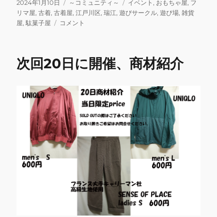
c
it
ai
e
m
ai
投
カ
タ
2024年1月10日
～コミュニティ～
イベント
,
おもちゃ屋
,
フ
稿
テ
グ
リマ屋
,
古着
,
古着屋
,
江戸川区
,
瑞江
,
遊びサークル
,
遊び場
,
雑貨
e
te
l
bl
l
日:
次
ゴ
屋
,
駄菓子屋
コメント
b
r
r
回
リ
1/20(土)
ー
o
遊
次回20日に開催、商材紹介
o
び
イ
k
ベ
ン
ト
開
催
に