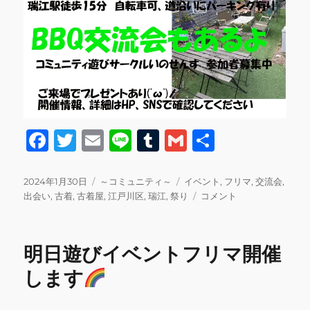
F
T
E
Li
T
G
共
a
w
m
n
u
m
有
c
it
ai
e
m
ai
投
カ
タ
2024年1月30日
～コミュニティ～
イベント
,
フリマ
,
交流会
,
稿
テ
グ
3
出会い
,
古着
,
古着屋
,
江戸川区
,
瑞江
,
祭り
コメント
e
te
l
bl
l
日:
ゴ
月
b
r
r
リ
17
ー
日
o
明日遊びイベントフリマ開催
(日)
o
フ
します
リ
k
マ