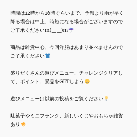
イ
ベ
時間は12時から16時ぐらいまで、予報より雨が早く
ン
ト
降る場合は中止、時短になる場合がございますので
BBQ
ご了承くださいm(_ _)m
交
流
会
商品は雑貨中心、今回洋服はあまり並べませんので
開
ご了承ください
催
予
定
盛りだくさんの遊びメニュー、チャレンジクリアし
に
て、ポイント、景品をGETしよう
遊びメニューは以前の投稿をご覧ください
駄菓子やミニフランク、新しいくじやおもちゃ雑貨
あり