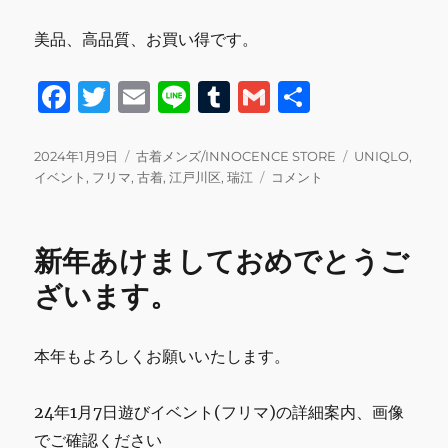
美品、高品質、お買い得です。
F
T
E
Li
T
G
共
a
w
m
n
u
m
有
c
it
ai
e
m
ai
投
カ
タ
2024年1月9日
古着メンズ/INNOCENCE STORE
UNIQLO
,
稿
テ
次
グ
イベント
,
フリマ
,
古着
,
江戸川区
,
瑞江
コメント
e
te
l
bl
l
日:
ゴ
回
b
r
r
リ
20
ー
日
o
新年あけましておめでとうご
に
o
開
ざいます。
催、
k
商
材
本年もよろしくお願いいたします。
紹
介
に
24年1月7日遊びイベント(フリマ)の詳細案内、画像
でご確認ください