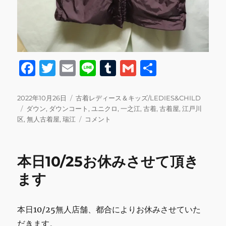
F
T
E
Li
T
G
共
a
w
m
n
u
m
有
c
it
ai
e
m
ai
投
カ
2022年10月26日
古着レディース＆キッズ/LEDIES&CHILD
稿
タ
テ
ダウン
,
ダウンコート
,
ユニクロ
,
一之江
,
古着
,
古着屋
,
江戸川
e
te
l
bl
l
日:
グ
ゴ
本
区
,
無人古着屋
,
瑞江
コメント
b
r
r
リ
日
ー
10/26
o
の
本日10/25お休みさせて頂き
o
営
業
ます
k
に
関
し
本日10/25無人店舗、都合によりお休みさせていた
て
だきます。
に