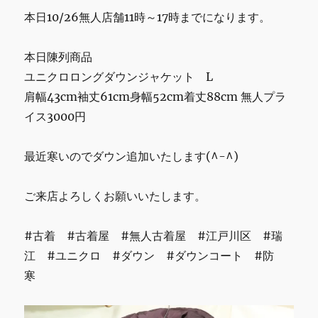
k
に
本日10/26無人店舗11時～17時までになります。
関
し
て
本日陳列商品
に
ユニクロロングダウンジャケット L
肩幅43cm袖丈61cm身幅52cm着丈88cm 無人プラ
イス3000円
最近寒いのでダウン追加いたします(^-^)
ご来店よろしくお願いいたします。
#古着 #古着屋 #無人古着屋 #江戸川区 #瑞
江 #ユニクロ #ダウン #ダウンコート #防
寒