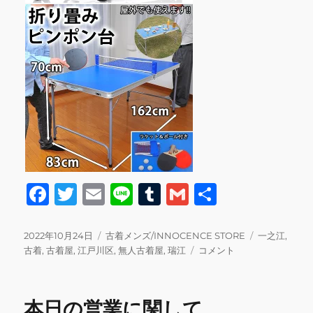
F
T
E
Li
T
G
共
a
w
m
n
u
m
有
c
it
ai
e
m
ai
投
カ
タ
2022年10月24日
古着メンズ/INNOCENCE STORE
一之江
,
稿
テ
本
グ
古着
,
古着屋
,
江戸川区
,
無人古着屋
,
瑞江
コメント
e
te
l
bl
l
日:
ゴ
日
b
r
r
リ
10/24
ー
の
o
本日の営業に関して
営