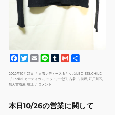
F
T
E
Li
T
G
共
a
w
m
n
u
m
有
c
it
ai
e
m
ai
投
カ
2022年10月27日
古着レディース＆キッズ/LEDIES&CHILD
稿
タ
テ
indivi
,
カーディガン
,
ニット
,
一之江
,
古着
,
古着屋
,
江戸川区
,
e
te
l
bl
l
日:
グ
本
ゴ
無人古着屋
,
瑞江
コメント
b
r
r
日
リ
10/27
ー
o
の
本日10/26の営業に関して
o
営
業