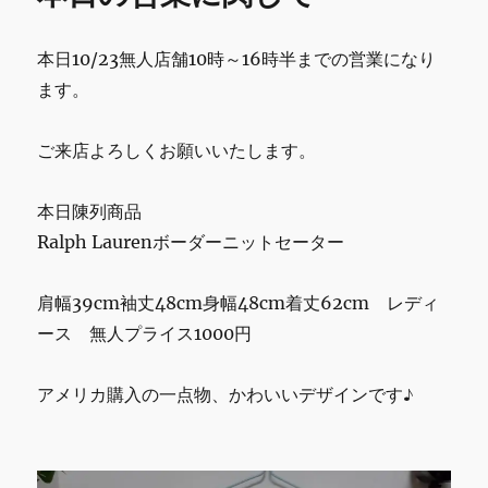
o
業
に
k
本日10/23無人店舗10時～16時半までの営業になり
関
し
ます。
て
に
ご来店よろしくお願いいたします。
本日陳列商品
Ralph Laurenボーダーニットセーター
肩幅39cm袖丈48cm身幅48cm着丈62cm レディ
ース 無人プライス1000円
アメリカ購入の一点物、かわいいデザインです♪