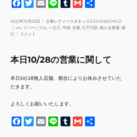
F
T
E
Li
T
G
共
a
w
m
n
u
m
有
c
it
ai
e
m
ai
投
カ
2022年10月29日
古着レディース＆キッズ/LEDIES&CHILD
稿
タ
テ
vis
,
リバーシブル
,
一之江
,
中綿
,
古着
,
江戸川区
,
無人古着屋
,
瑞
e
te
l
bl
l
日:
グ
本
ゴ
江
コメント
b
r
r
日
リ
10/29
ー
o
の
本日10/28の営業に関して
o
営
業
k
に
本日10/28無人店舗、都合によりお休みさせていた
関
し
だきます。
て
に
よろしくお願いいたします。
F
T
E
Li
T
G
共
a
w
m
n
u
m
有