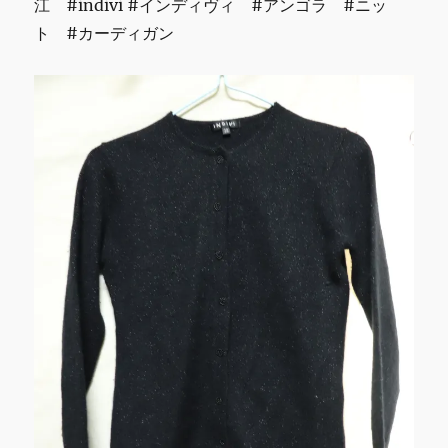
江 #indivi #インディヴィ #アンゴラ #ニッ
ト #カーディガン