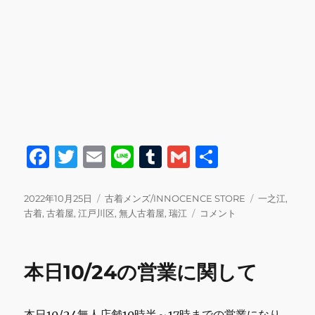
F
T
E
Li
T
G
共
a
w
m
n
u
m
有
c
it
ai
e
m
ai
投
カ
タ
2022年10月25日
古着メンズ/INNOCENCE STORE
一之江
,
稿
テ
本
グ
古着
,
古着屋
,
江戸川区
,
無人古着屋
,
瑞江
コメント
e
te
l
bl
l
日:
ゴ
日
b
r
r
リ
10/25
ー
お
o
本日10/24の営業に関して
休
o
み
さ
k
本日10/24無人店舗10時半～17時までの営業になり