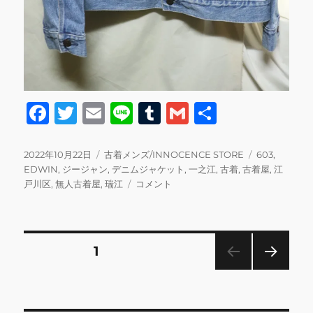
F
T
E
Li
T
G
共
a
w
m
n
u
m
有
c
it
ai
e
m
ai
投
カ
タ
2022年10月22日
古着メンズ/INNOCENCE STORE
603
,
稿
テ
グ
EDWIN
,
ジージャン
,
デニムジャケット
,
一之江
,
古着
,
古着屋
,
江
e
te
l
bl
l
日:
ゴ
本
戸川区
,
無人古着屋
,
瑞江
コメント
b
r
r
リ
日
ー
10/22
o
の
o
営
投
固定ページ
1
業
k
に
次の
稿
関
ペー
し
ジ