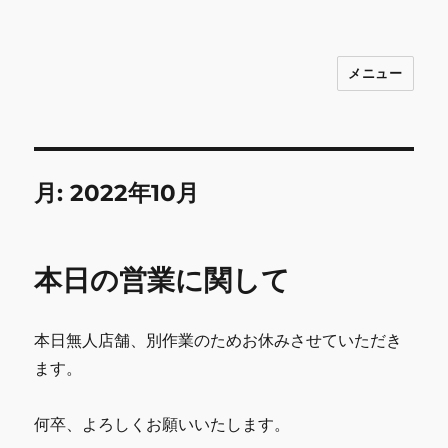
メニュー
INNOCENCE ～日常に彩りを～ フ
ァッション 古着 花 雑貨 インテリア 小
物 etc販売 江戸川区瑞江
月:
2022年10月
本日の営業に関して
本日無人店舗、別作業のためお休みさせていただき
ます。
何卒、よろしくお願いいたします。