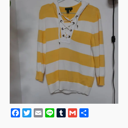
F
T
E
Li
T
G
共
a
w
m
n
u
m
有