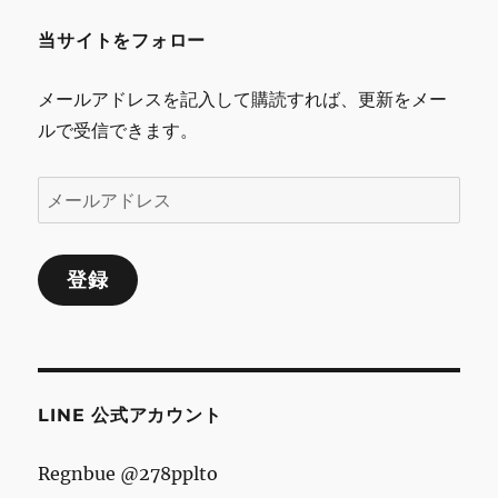
の
て
に
当サイトをフォロー
ペ
メールアドレスを記入して購読すれば、更新をメー
ー
ルで受信できます。
ジ
メ
送
ー
ル
り
登録
ア
ド
レ
ス
LINE 公式アカウント
Regnbue @278pplto