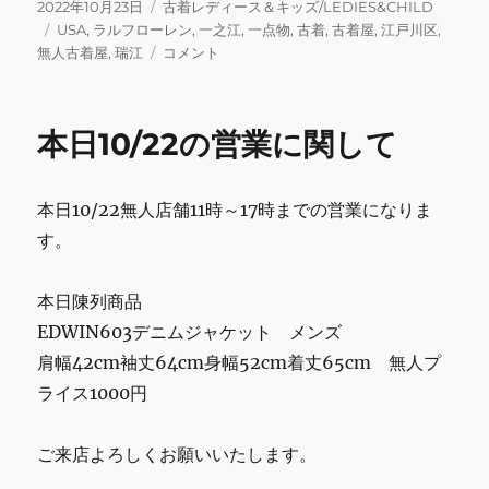
c
it
ai
e
m
ai
投
カ
2022年10月23日
古着レディース＆キッズ/LEDIES&CHILD
稿
タ
テ
USA
,
ラルフローレン
,
一之江
,
一点物
,
古着
,
古着屋
,
江戸川区
,
e
te
l
bl
l
日:
グ
ゴ
本
無人古着屋
,
瑞江
コメント
b
r
r
リ
日
ー
の
o
営
本日10/22の営業に関して
o
業
に
k
関
本日10/22無人店舗11時～17時までの営業になりま
し
て
す。
に
本日陳列商品
EDWIN603デニムジャケット メンズ
肩幅42cm袖丈64cm身幅52cm着丈65cm 無人プ
ライス1000円
ご来店よろしくお願いいたします。