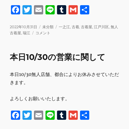
F
T
E
Li
T
G
共
a
w
m
n
u
m
有
c
it
ai
e
m
ai
投
カ
タ
2022年10月31日
未分類
一之江
,
古着
,
古着屋
,
江戸川区
,
無人
稿
本
テ
グ
古着屋
,
瑞江
コメント
e
te
l
bl
l
日:
日
ゴ
b
r
r
の
リ
営
ー
o
本日10/30の営業に関して
業
o
に
関
k
本日10/30無人店舗、都合によりお休みさせていただ
し
て
きます。
に
よろしくお願いいたします。
F
T
E
Li
T
G
共
a
w
m
n
u
m
有