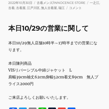
c
it
ai
e
m
ai
投
カ
タ
2022年10月30日
古着メンズ/INNOCENCE STORE
一之江
,
稿
テ
本
グ
古着
,
古着屋
,
江戸川区
,
無人古着屋
,
瑞江
コメント
e
te
l
bl
l
日:
ゴ
日
b
r
r
リ
10/30
ー
の
o
本日10/29の営業に関して
営
o
業
に
k
本日10/29無人店舗10時半～17時半までの営業にな
関
し
ります。
て
に
本日陳列商品
VISリバーシブル中綿ジャケット L
肩幅39cm袖丈62cm身幅52cm着丈89cm 無人プ
ライス2000円
ご来店よろしくお願いいたします。