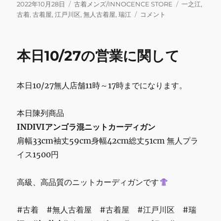
c
it
ai
e
m
ai
投
カ
タ
2022年10月28日
古着メンズ/INNOCENCE STORE
一之江
,
稿
テ
本
グ
古着
,
古着屋
,
江戸川区
,
無人古着屋
,
瑞江
コメント
e
te
l
bl
l
日:
ゴ
日
b
r
r
リ
10/28
ー
の
o
本日10/27の営業に関して
営
o
業
に
k
本日10/27無人店舗11時～17時までになります。
関
し
て
本日陳列商品
に
INDIVIアンゴラ混ニットカーディガン
肩幅33cm袖丈59cm身幅42cm総丈51cm 無人プラ
イス1500円
高級、高品質のニットカーディガンです
#古着 #無人古着屋 #古着屋 #江戸川区 #瑞