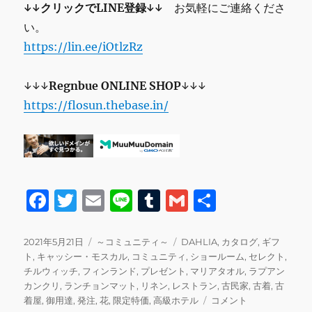
↓↓クリックでLINE登録↓↓
お気軽にご連絡くださ
い。
https://lin.ee/iOtlzRz
↓↓↓
Regnbue
ONLINE SHOP
↓↓↓
https://flosun.thebase.in/
F
T
E
Li
T
G
共
a
w
m
n
u
m
有
c
it
ai
e
m
ai
投
カ
タ
2021年5月21日
～コミュニティ～
DAHLIA
,
カタログ
,
ギフ
稿
テ
グ
ト
,
キャッシー・モスカル
,
コミュニティ
,
ショールーム
,
セレクト
,
e
te
l
bl
l
日:
ゴ
チルウィッチ
,
フィンランド
,
プレゼント
,
マリアタオル
,
ラプアン
b
r
r
リ
カンクリ
,
ランチョンマット
,
リネン
,
レストラン
,
古民家
,
古着
,
古
ー
明
着屋
,
御用達
,
発注
,
花
,
限定特価
,
高級ホテル
コメント