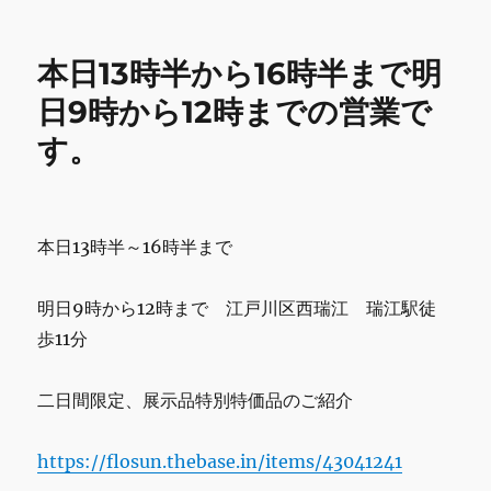
o
日
o
22
日
k
本日13時半から16時半まで明
9
時
日9時から12時までの営業で
か
す。
ら
16
時
半
ま
本日13時半～16時半まで
で
の
営
明日9時から12時まで 江戸川区西瑞江 瑞江駅徒
業
歩11分
で
す。
に
二日間限定、展示品特別特価品のご紹介
https://flosun.thebase.in/items/43041241