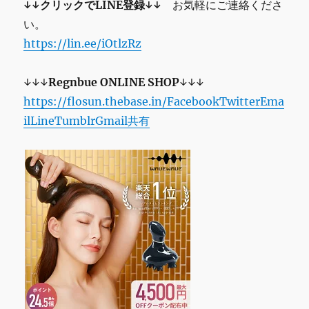
↓↓クリックでLINE登録↓↓
お気軽にご連絡くださ
い。
https://lin.ee/iOtlzRz
↓↓↓
Regnbue
ONLINE SHOP
↓↓↓
https://flosun.thebase.in/
Facebook
Twitter
Ema
il
Line
Tumblr
Gmail
共有