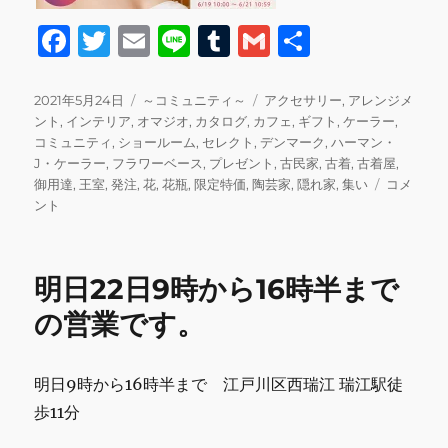
F
T
E
Li
T
G
共
a
w
m
n
u
m
有
c
it
ai
e
m
ai
投
カ
タ
2021年5月24日
～コミュニティ～
アクセサリー
,
アレンジメ
稿
テ
グ
ント
,
インテリア
,
オマジオ
,
カタログ
,
カフェ
,
ギフト
,
ケーラー
,
e
te
l
bl
l
日:
ゴ
コミュニティ
,
ショールーム
,
セレクト
,
デンマーク
,
ハーマン・
b
r
r
リ
J・ケーラー
,
フラワーベース
,
プレゼント
,
古民家
,
古着
,
古着屋
,
ー
本
御用達
,
王室
,
発注
,
花
,
花瓶
,
限定特価
,
陶芸家
,
隠れ家
,
集い
コメ
o
日
ント
o
9
時
k
か
明日22日9時から16時半まで
ら
12
の営業です。
時
ま
で
明日9時から16時半まで 江戸川区西瑞江 瑞江駅徒
営
歩11分
業
で