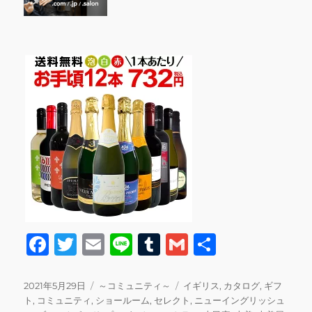
F
T
E
Li
T
G
共
a
w
m
n
u
m
有
c
it
ai
e
m
ai
投
カ
タ
2021年5月29日
～コミュニティ～
イギリス
,
カタログ
,
ギフ
稿
テ
グ
ト
,
コミュニティ
,
ショールーム
,
セレクト
,
ニューイングリッシュ
e
te
l
bl
l