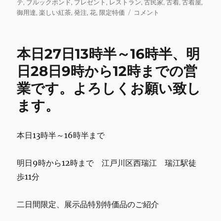
日:
ゴ
テ
,
ブルックボンド
,
プレゼント
,
レストラン
,
古民家
,
古着
,
古着屋
,
b
r
r
リ
明
御用達
,
楽しい紅茶
,
発注
,
花
,
限定特価
コメント
ー
日
o
30
o
日
本日27日13時半～16時半、明
9
k
時
日28日9時から12時までの営
か
業です。よろしくお願い致し
ら
16
ます。
時
半
ま
本日13時半～16時半まで
で
の
営
明日9時から12時まで 江戸川区西瑞江 瑞江駅徒
業
歩11分
で
す。
に
二日間限定、展示品特別特価品のご紹介