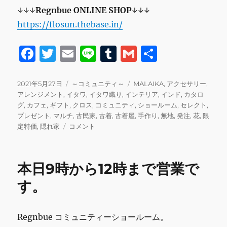
↓↓↓
Regnbue
ONLINE SHOP
↓↓↓
https://flosun.thebase.in/
F
T
E
Li
T
G
共
a
w
m
n
u
m
有
c
it
ai
e
m
ai
投
カ
タ
2021年5月27日
～コミュニティ～
MALAIKA
,
アクセサリー
,
稿
テ
グ
アレンジメント
,
イタワ
,
イタワ織り
,
インテリア
,
インド
,
カタロ
e
te
l
bl
l
日:
ゴ
グ
,
カフェ
,
ギフト
,
クロス
,
コミュニティ
,
ショールーム
,
セレクト
,
b
r
r
リ
プレゼント
,
マルチ
,
古民家
,
古着
,
古着屋
,
手作り
,
無地
,
発注
,
花
,
限
本
ー
定特価
,
隠れ家
コメント
o
日
o
27
日
k
本日9時から12時まで営業で
13
時
す。
半
～
16
Regnbue コミュニティーショールーム。
時