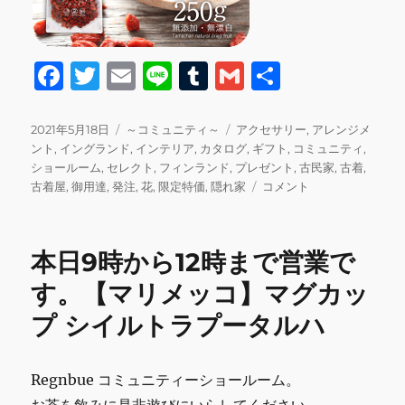
F
T
E
Li
T
G
共
a
w
m
n
u
m
有
c
it
ai
e
m
ai
投
カ
タ
2021年5月18日
～コミュニティ～
アクセサリー
,
アレンジメ
稿
テ
グ
ント
,
イングランド
,
インテリア
,
カタログ
,
ギフト
,
コミュニティ
,
e
te
l
bl
l
日:
ゴ
ショールーム
,
セレクト
,
フィンランド
,
プレゼント
,
古民家
,
古着
,
b
r
r
リ
本
古着屋
,
御用達
,
発注
,
花
,
限定特価
,
隠れ家
コメント
ー
日
o
13
o
時
本日9時から12時まで営業で
半
k
か
す。【マリメッコ】マグカッ
ら
プ シイルトラプータルハ
16
時
半
ま
Regnbue コミュニティーショールーム。
で