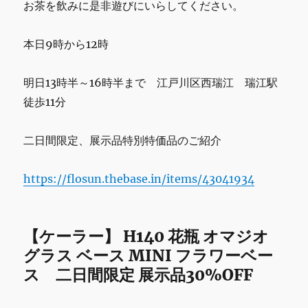
お茶を飲みに是非遊びにいらしてください。
半、
明
日
本日9時から12時
28
日
9
明日13時半～16時半まで 江戸川区西瑞江 瑞江駅
時
徒歩11分
か
ら
12
二日間限定、展示品特別特価品のご紹介
時
ま
https://flosun.thebase.in/items/43041934
で
の
営
業
【ケーラー】 H140 花瓶 オマジオ
で
グラス ベース MINI フラワーベー
す。
よ
ス 二日間限定 展示品30%OFF
ろ
し