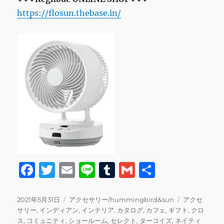
https://flosun.thebase.in/
F
T
E
Li
T
G
共
a
w
m
n
u
m
有
c
it
ai
e
m
ai
投
カ
タ
2021年5月31日
アクセサリー/hummingbird&sun
アクセ
稿
テ
グ
サリー
,
インディアン
,
インテリア
,
カタログ
,
カフェ
,
ギフト
,
クロ
e
te
l
bl
l
日:
ゴ
ス
,
コミュニティ
,
ショールーム
,
セレクト
,
ターコイズ
,
ネイティ