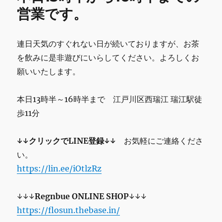
ら
営業です。
16
時
半
連日天気のすぐれない日が続いておりますが、お茶
ま
を飲みに是非遊びにいらしてください。よろしくお
で
明
願いいたします。
日
9
本日13時半～16時半まで 江戸川区西瑞江 瑞江駅徒
時
か
歩11分
ら
12
↓↓クリックでLINE登録↓↓
お気軽にご連絡くださ
時
ま
い。
で
https://lin.ee/iOtlzRz
の
営
業
↓↓↓
Regnbue
ONLINE SHOP
↓↓↓
で
https://flosun.thebase.in/
す。