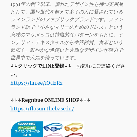
1951年の創立以来、優れたデザイン性を持つ実用品
として、国や世代を超えて多くの人に愛されている
フィンランドのファブリックブランドです。フィン
ランド語で「小さなマリーのためのドレス」という
意味のマリメッコは特徴的なパターンをもとに、イ
ンテリア・テキスタイルから生活雑貨、食器という
幅広く、鮮やかな色使いと大胆なデザインが魅力で
世界中で人気を誇っています。
↓↓クリックでLINE登録↓↓
お気軽にご連絡くださ
い。
https://lin.ee/iOtlzRz
↓↓↓
Regnbue
ONLINE SHOP
↓↓↓
https://flosun.thebase.in/