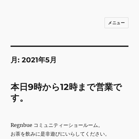
メニュー
INNOCENCE ～日常に彩りを～ フ
ァッション 古着 花 雑貨 インテリア 小
物 etc販売 江戸川区瑞江
月:
2021年5月
本日9時から12時まで営業で
す。
Regnbue コミュニティーショールーム。
お茶を飲みに是非遊びにいらしてください。