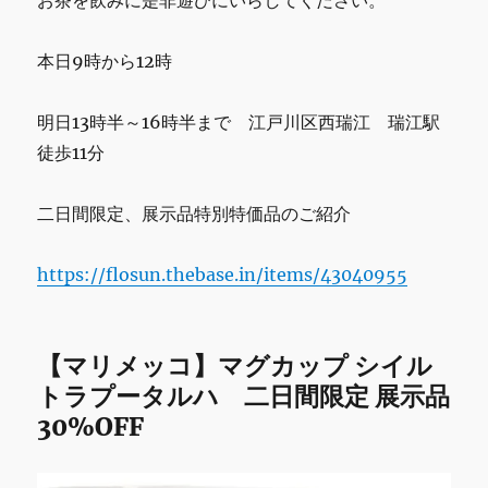
お茶を飲みに是非遊びにいらしてください。
の
営
業
本日9時から12時
で
す。
明日13時半～16時半まで 江戸川区西瑞江 瑞江駅
に
徒歩11分
二日間限定、展示品特別特価品のご紹介
https://flosun.thebase.in/items/43040955
【マリメッコ】マグカップ シイル
トラプータルハ 二日間限定 展示品
30%OFF