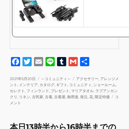
F
T
E
Li
T
G
共
a
w
m
n
u
m
有
c
it
ai
e
m
ai
投
カ
タ
2021年5月20日
～コミュニティ～
アクセサリー
,
アレンジメ
稿
テ
グ
ント
,
インテリア
,
カタログ
,
ギフト
,
コミュニティ
,
ショールーム
,
e
te
l
bl
l
日:
ゴ
セレクト
,
フィンランド
,
プレゼント
,
マリアタオル
,
ラプアンカン
b
r
r
リ
本
クリ
,
リネン
,
古民家
,
古着
,
古着屋
,
御用達
,
発注
,
花
,
限定特価
コ
ー
日
メント
o
13
o
時
半
k
本日13時半から16時半までの
か