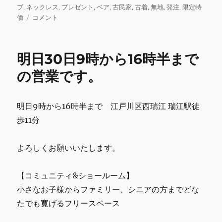
b
r
r
リ
ブ
,
ネックレス
,
プレゼント
,
ベア
,
古民家
,
古着
,
無地
,
発注
,
限定特
本
ー
価
コメント
o
日
o
9
時
k
明日30日9時から16時半まで
か
ら
の営業です。
12
時
ま
明日9時から16時半まで 江戸川区西瑞江 瑞江駅徒
で
歩11分
営
業
で
よろしくお願いいたします。
す。
に
【コミュニティ&ショールーム】
小さなお子様からファミリー、シニアの方までどな
たでも寛げるフリースペース