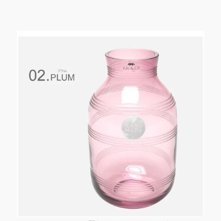
く
お
願
い
致
し
ま
す。
に