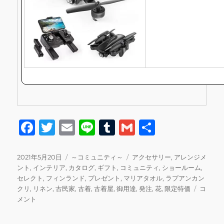
F
T
E
Li
T
G
共
a
w
m
n
u
m
有
c
it
ai
e
m
ai
投
カ
タ
2021年5月20日
～コミュニティ～
アクセサリー
,
アレンジメ
稿
テ
グ
ント
,
インテリア
,
カタログ
,
ギフト
,
コミュニティ
,
ショールーム
,
e
te
l
bl
l
日:
ゴ
セレクト
,
フィンランド
,
プレゼント
,
マリアタオル
,
ラプアンカン
b
r
r
リ
本
クリ
,
リネン
,
古民家
,
古着
,
古着屋
,
御用達
,
発注
,
花
,
限定特価
コ
ー
日
メント
o
13
o
時