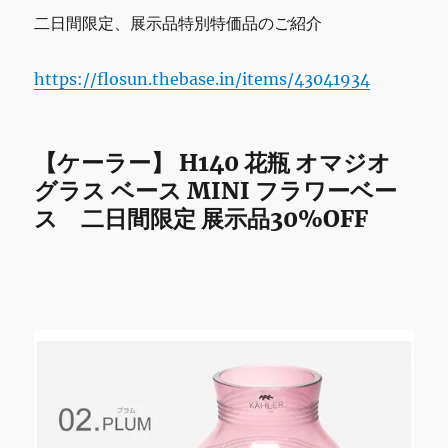
12
二日間限定、展示品特別特価品のご紹介
時
ま
https://flosun.thebase.in/items/43041934
で
の
営
業
【ケーラー】 H140 花瓶 オマジオ
で
グラス ベース MINI フラワーベー
す。
よ
ス 二日間限定 展示品30%OFF
ろ
し
く
お
願
い
致
し
ま
す。
に