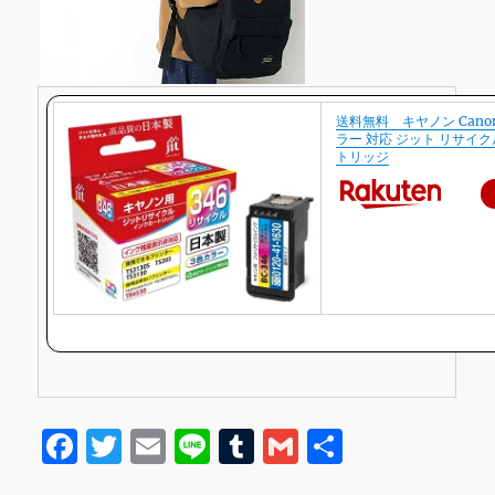
送料無料 キヤノン Canon 
ラー 対応 ジット リサイ
トリッジ
F
T
E
Li
T
G
共
a
w
m
n
u
m
有