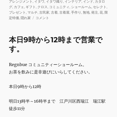
稿
テ
グ
アレンジメント
,
イタワ
,
イタワ織り
,
インテリア
,
インド
,
カタロ
e
te
l
bl
l
日:
ゴ
グ
,
カフェ
,
ギフト
,
クロス
,
コミュニティ
,
ショールーム
,
セレクト
,
b
r
r
リ
プレゼント
,
マルチ
,
古民家
,
古着
,
古着屋
,
手作り
,
無地
,
発注
,
花
,
限
本
ー
定特価
,
隠れ家
コメント
o
日
o
27
日
k
本日9時から12時まで営業で
13
時
す。
半
～
16
Regnbue コミュニティーショールーム。
時
お茶を飲みに是非遊びにいらしてください。
半、
明
日
本日9時から12時
28
日
9
明日13時半～16時半まで 江戸川区西瑞江 瑞江駅
時
徒歩11分
か
ら