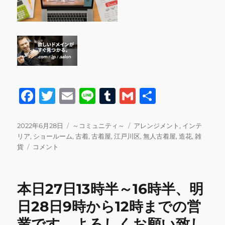
F
T
E
Li
T
G
共
a
w
m
n
u
m
有
c
it
ai
e
m
ai
投
カ
タ
2022年6月28日
～コミュニティ～
アレンジメント
,
インテ
稿
テ
グ
リア
,
ショールーム
,
古着
,
古着屋
,
江戸川区
,
無人古着屋
,
造花
,
雑
e
te
l
bl
l
日:
本
ゴ
貨
コメント
b
r
r
日
リ
の
ー
o
営
本日27日13時半～16時半、明
o
業
と
日28日9時から12時までの営
k
来
業です。よろしくお願い致し
月