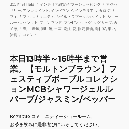
c
it
ai
e
m
ai
投
カ
タ
2021年5月15日
インテリア雑貨/ヤフーショッピング
アクセ
稿
テ
グ
サリー
,
アレンジメント
,
イングランド
,
インテリア
,
カタログ
,
カ
e
te
l
bl
l
日:
ゴ
フェ
,
ギフト
,
コミュニティ
,
シイルトラプータルハ ドット
,
ショー
b
r
r
リ
ルーム
,
セレクト
,
フィンランド
,
プレゼント
,
マグ
,
マグカップ
,
古
ー
民家
,
古着
,
古着屋
,
御用達
,
王室
,
発注
,
花
,
限定特価
,
隠れ家
,
集い
,
o
5
雑貨
コメント
o
月
16
k
日
本日13時半～16時半まで営
9
時
業。【モルトンブラウン】フ
か
ェスティブボーブルコレクシ
ら
16
ョンMCBシャワージェルル
時
半
バーブ/ジャスミン/ペッパー
ま
で
OPEN!
Regnbue コミュニティーショールーム。
【マ
お茶を飲みに是非遊びにいらしてください。
リ