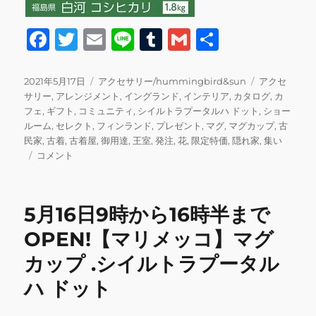
F
T
E
Li
T
G
共
a
w
m
n
u
m
有
c
it
ai
e
m
ai
投
カ
タ
2021年5月17日
アクセサリー/hummingbird&sun
アクセ
稿
テ
グ
サリー
,
アレンジメント
,
イングランド
,
インテリア
,
カタログ
,
カ
e
te
l
bl
l
日:
ゴ
フェ
,
ギフト
,
コミュニティ
,
シイルトラプータルハ ドット
,
ショー
b
r
r
リ
ルーム
,
セレクト
,
フィンランド
,
プレゼント
,
マグ
,
マグカップ
,
古
ー
民家
,
古着
,
古着屋
,
御用達
,
王室
,
発注
,
花
,
限定特価
,
隠れ家
,
集い
o
本
コメント
o
日
9
k
時
5月16日9時から16時半まで
か
ら
OPEN!【マリメッコ】マグ
12
カップ .シイルトラプータル
時
ま
ハ ドット
で
営