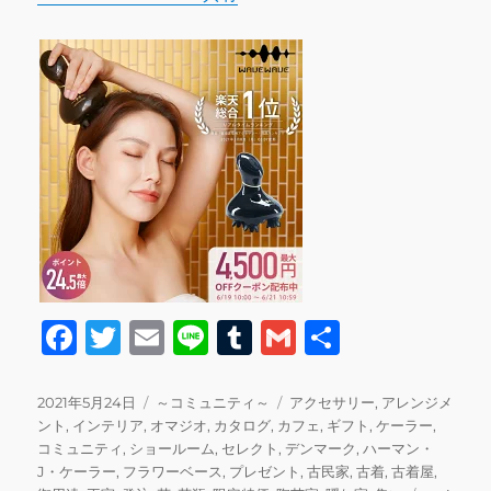
F
T
E
Li
T
G
共
a
w
m
n
u
m
有
c
it
ai
e
m
ai
投
カ
タ
2021年5月24日
～コミュニティ～
アクセサリー
,
アレンジメ
稿
テ
グ
ント
,
インテリア
,
オマジオ
,
カタログ
,
カフェ
,
ギフト
,
ケーラー
,
e
te
l
bl
l
日:
ゴ
コミュニティ
,
ショールーム
,
セレクト
,
デンマーク
,
ハーマン・
b
r
r
リ
J・ケーラー
,
フラワーベース
,
プレゼント
,
古民家
,
古着
,
古着屋
,