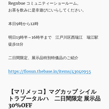
ま
Regnbue コミュニティーショールーム。
で
お茶を飲みに是非遊びにいらしてください。
の
営
業
本日9時から12時
で
す。
明日13時半～16時半まで 江戸川区西瑞江 瑞江駅
に
徒歩11分
二日間限定、展示品特別特価品のご紹介
https://flosun.thebase.in/items/43040955
【マリメッコ】マグカップ シイル
トラプータルハ 二日間限定 展示品
30%OFF