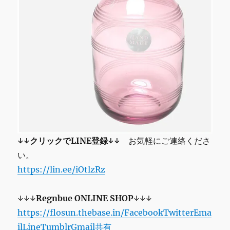
↓↓クリックでLINE登録↓↓
お気軽にご連絡くださ
い。
https://lin.ee/iOtlzRz
↓↓↓
Regnbue
ONLINE SHOP
↓↓↓
https://flosun.thebase.in/
Facebook
Twitter
Ema
il
Line
Tumblr
Gmail
共有