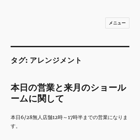
メニュー
INNOCENCE ～日常に彩りを～ フ
ァッション 古着 花 雑貨 インテリア 小
物 etc販売 江戸川区瑞江
タグ:
アレンジメント
本日の営業と来月のショール
ームに関して
本日6/28無人店舗12時～17時半までの営業になりま
す。