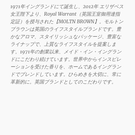
1971年イングランドにて誕生し、2012年 エリザベス
女王陛下より、Royal Warrant（英国王室御用達指
定証）を授与された【MOLTN BROWN】。モルトン
ブラウンは英国のライフスタイルブランドです。豊
かなアロマ、スタイリッシュなパッケージ、豊富な
ライナップで、上質なライフスタイルを提案しま
す。1971年の創業以来、メイド・イン・イングラン
ドにこだわり続けています。世界中からインスピレ
ーションを受けた香りを、ホームであるイングラン
ドでブレンドしています。ひらめきを大切に、常に
革新的に。英国ブランドとしてのこだわりです。