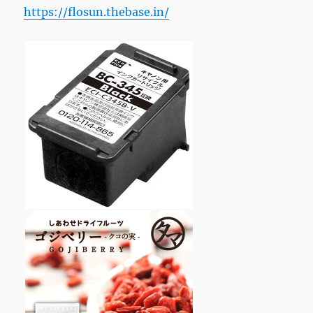
で
https://flosun.thebase.in/
す。
に