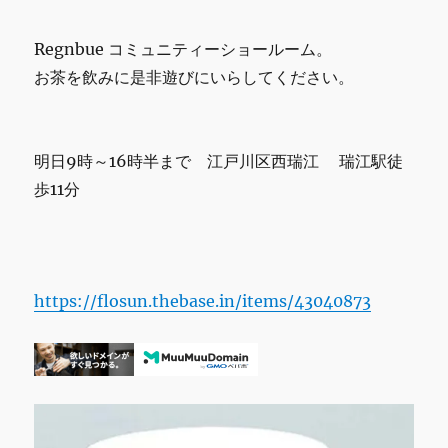
業
で
す。
Regnbue コミュニティーショールーム。
【マ
お茶を飲みに是非遊びにいらしてください。
リ
メ
ッ
コ】
明日9時～16時半まで 江戸川区西瑞江 瑞江駅徒
マ
歩11分
グ
カ
ッ
プ
シ
イ
https://flosun.thebase.in/items/43040873
ル
ト
ラ
プ
ー
タ
ル