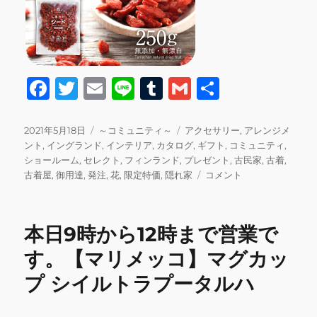
F
T
E
Li
T
G
共
a
w
m
n
u
m
有
c
it
ai
e
m
ai
投
カ
タ
2021年5月18日
～コミュニティ～
アクセサリー
,
アレンジメ
稿
テ
グ
ント
,
イングランド
,
インテリア
,
カタログ
,
ギフト
,
コミュニティ
,
e
te
l
bl
l
日:
ゴ
ショールーム
,
セレクト
,
フィンランド
,
プレゼント
,
古民家
,
古着
,
b
r
r
リ
本
古着屋
,
御用達
,
発注
,
花
,
限定特価
,
隠れ家
コメント
ー
日
o
13
o
時
本日9時から12時まで営業で
半
k
か
す。【マリメッコ】マグカッ
ら
プ シイルトラプータルハ
16
時
半