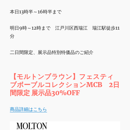
メ
ッ
本日13時半～16時半まで
コ】
マ
グ
明日9時～12時まで 江戸川区西瑞江 瑞江駅徒歩11
カ
分
ッ
プ
.
二日間限定、展示品特別特価品のご紹介
シ
イ
ル
【モルトンブラウン】フェスティ
ト
ラ
ブボーブルコレクションMCB 2日
プ
間限定 展示品30%OFF
ー
タ
ル
商品詳細はこちら
ハ
ド
ッ
ト