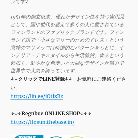
プです♪
1951年の創立以来、優れたデザイン性を持つ実用品
として、国や世代を超えて多くの人に愛されている
フィンランドのファブリックブランドです。フィン
ランド語で「小さなマリーのためのドレス」という
意味のマリメッコは特徴的なパターンをもとに、イ
ンテリア・テキスタイルから生活雑貨、食器という
幅広く、鮮やかな色使いと大胆なデザインが魅力で
世界中で人気を誇っています。
↓↓クリックでLINE登録↓↓
お気軽にご連絡くださ
い。
https://lin.ee/iOtlzRz
↓↓↓
Regnbue
ONLINE SHOP
↓↓↓
https://flosun.thebase.in/