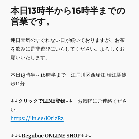
半
k
本日13時半から16時半までの
か
ら
営業です。
16
時
半
連日天気のすぐれない日が続いておりますが、お茶
ま
を飲みに是非遊びにいらしてください。よろしくお
で
明
願いいたします。
日
9
本日13時半～16時半まで 江戸川区西瑞江 瑞江駅徒
時
か
歩11分
ら
12
↓↓クリックでLINE登録↓↓
お気軽にご連絡くださ
時
ま
い。
で
https://lin.ee/iOtlzRz
の
営
業
↓↓↓
Regnbue
ONLINE SHOP
↓↓↓