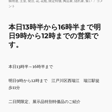
ー
本
御用達
,
王室
,
発注
,
花
,
花瓶
,
限定特価
,
陶芸家
,
隠れ家
,
集い
コメ
o
日
ント
o
9
時
k
か
本日13時半から16時半まで明
ら
12
日9時から12時までの営業で
時
す。
ま
で
営
業
で
本日13時半～16時半まで
す。
に
明日9時から12時まで 江戸川区西瑞江 瑞江駅徒
歩11分
二日間限定、展示品特別特価品のご紹介