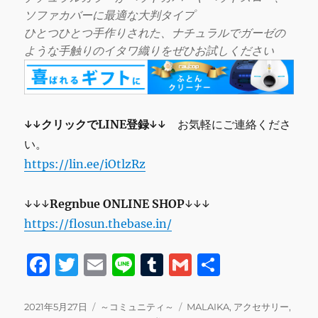
ソファカバーに最適な大判タイプ
ひとつひとつ手作りされた、ナチュラルでガーゼの
ような手触りのイタワ織りをぜひお試しください
↓↓クリックでLINE登録↓↓
お気軽にご連絡くださ
い。
https://lin.ee/iOtlzRz
↓↓↓
Regnbue
ONLINE SHOP
↓↓↓
https://flosun.thebase.in/
F
T
E
Li
T
G
共
a
w
m
n
u
m
有
c
it
ai
e
m
ai
投
カ
タ
2021年5月27日
～コミュニティ～
MALAIKA
,
アクセサリー
,