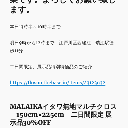
の
ます。
シ
ョ
ー
本日13時半～16時半まで
ル
ー
ム
明日9時から12時まで 江戸川区西瑞江 瑞江駅徒
に
歩11分
関
し
て
二日間限定、展示品特別特価品のご紹介
に
https://flosun.thebase.in/items/43123632
MALAIKAイタワ無地マルチクロス
150cm×225cm 二日間限定 展
示品30%OFF