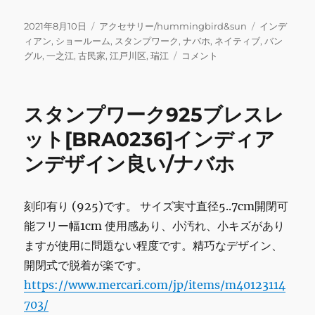
a
w
m
n
u
m
有
c
it
ai
e
m
ai
投
カ
タ
2021年8月10日
アクセサリー/hummingbird&sun
インデ
稿
テ
グ
ィアン
,
ショールーム
,
スタンプワーク
,
ナバホ
,
ネイティブ
,
バン
e
te
l
bl
l
日:
ゴ
【ご
グル
,
一之江
,
古民家
,
江戸川区
,
瑞江
コメント
b
r
r
リ
来
ー
店
o
お
スタンプワーク925ブレスレ
o
客
様
ット[BRA0236]インディア
k
特
ンデザイン良い/ナバホ
別
50%OFF】
G
作
刻印有り (925)です。 サイズ実寸直径5..7cm開閉可
ス
能フリー幅1cm 使用感あり、小汚れ、小キズがあり
タ
ますが使用に問題ない程度です。精巧なデザイン、
ン
プ
開閉式で脱着が楽です。
ワ
https://www.mercari.com/jp/items/m40123114
ー
703/
ク