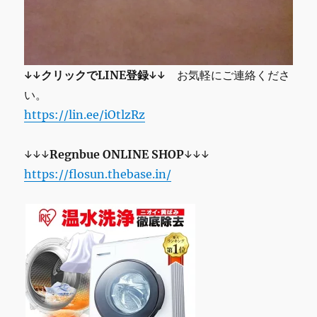
↓↓クリックでLINE登録↓↓
お気軽にご連絡くださ
い。
https://lin.ee/iOtlzRz
↓↓↓
Regnbue
ONLINE SHOP
↓↓↓
https://flosun.thebase.in/