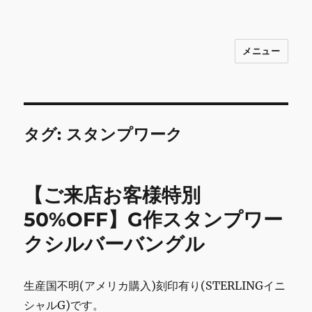
メニュー
INNOCENCE ～日常に彩りを～ フ
ァッション 古着 花 雑貨 インテリア 小
物 etc販売 江戸川区瑞江
タグ:
スタンプワーク
【ご来店お客様特別
50%OFF】G作スタンプワー
クシルバーバングル
生産国不明(アメリカ購入)刻印有り(STERLINGイニ
シャルG)です。