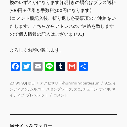
換のいずれかになります(代引きの場合はプラス送料
700円＋代引き手数料300円になります)
(コメント欄記入後、折り返し必要事項のご連絡をい
たします。こちらからアドレスのご連絡を致します
ので個人情報の記入はございません)
よろしくお願い致します。
F
T
E
Li
T
G
共
a
w
m
n
u
m
有
c
it
ai
e
m
ai
投
カ
タ
2019年9月19日
アクセサリー/hummingbird&sun
925
,
イ
稿
テ
グ
ンディアン
,
シルバー
,
スタンプワーク
,
ズニ
,
チェーン
,
ナバホ
,
ネ
e
te
l
bl
l
日:
ゴ
ス
イティブ
,
ブレスレット
コメント
b
r
r
リ
タ
ー
ン
o
プ
o
ワ
ー
当サイトをフォロー