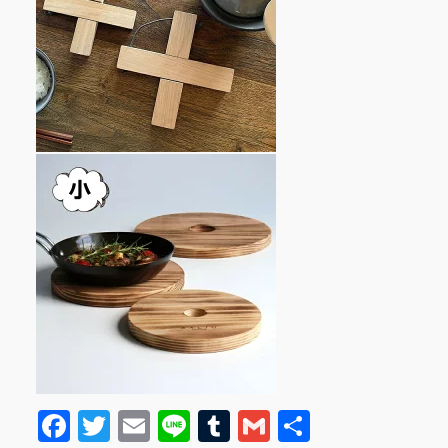
F
T
E
Li
T
G
共