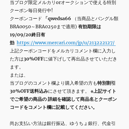
当ブログ限定メルカリorオークションで使える特別
クーポン毎日発行中!
クーポンコード
「qwedsa66
（当商品とバングル類
BRA0050～BRA0250まで適用)
有効期限は
19/09/20終日有
効
https://www.mercari.com/jp/u/213222127/
上記クーポンコードをメルカリコメント欄に入力し
た方は
30%OFF
に値下げして再出品させていただき
ます。
または、
当ブログのコメント欄より購入希望の方も
特別割引
30%OFF送料込み
にさせて頂きます。
※上記サイト
でご希望の商品の
詳細を確認して商品名とクーポン
コードをコメント欄に記載してください。
尚お支払い方法は銀行振込、ゆうちょ銀行、代金引