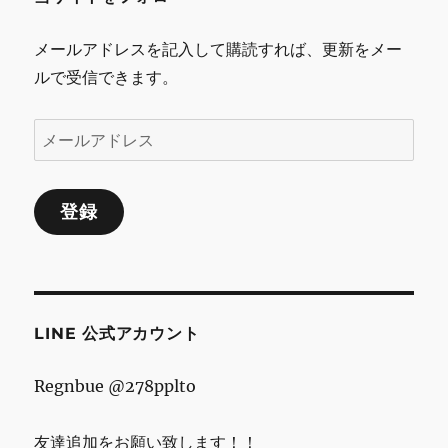
k
ク
925
メールアドレスを記入して購読すれば、更新をメー
ブ
ルで受信できます。
レ
ス
レ
メ
ッ
ー
ト
[BRA0236]
ル
イ
登録
ア
ン
ド
デ
ィ
レ
ア
ス
ン
デ
LINE 公式アカウント
ザ
イ
Regnbue @278pplto
ン
良
い/
友達追加をお願い致します！！