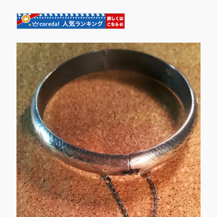
シ
ル
バ
ー
バ
ン
グ
ル
に