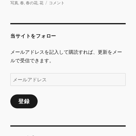
b
r
r
リ
PHOTO
写真
,
春
,
春の花
,
花
コメント
ー
に
o
o
k
当サイトをフォロー
メールアドレスを記入して購読すれば、更新をメー
ルで受信できます。
メ
ー
ル
登録
ア
ド
レ
ス