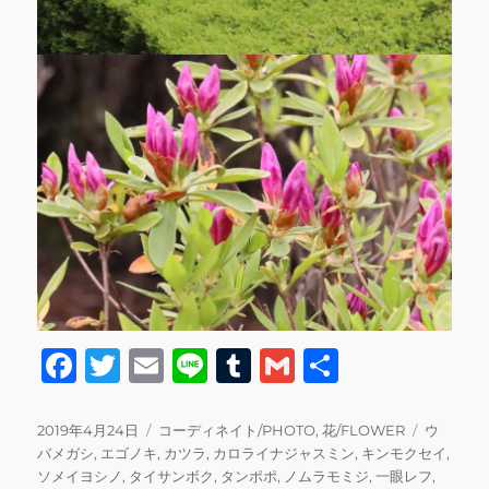
F
T
E
Li
T
G
共
a
w
m
n
u
m
有
c
it
ai
e
m
ai
投
カ
タ
2019年4月24日
コーディネイト/PHOTO
,
花/FLOWER
ウ
稿
テ
グ
バメガシ
,
エゴノキ
,
カツラ
,
カロライナジャスミン
,
キンモクセイ
,
e
te
l
bl
l
日:
ゴ
ソメイヨシノ
,
タイサンボク
,
タンポポ
,
ノムラモミジ
,
一眼レフ
,