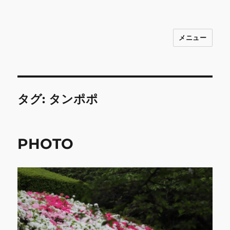
メニュー
INNOCENCE ～日常に彩りを～ フ
ァッション 古着 花 雑貨 インテリア 小
物 etc販売 江戸川区瑞江
タグ:
タンポポ
PHOTO