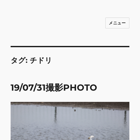
メニュー
INNOCENCE ～日常に彩りを～ フ
ァッション 古着 花 雑貨 インテリア 小
物 etc販売 江戸川区瑞江
タグ:
チドリ
19/07/31撮影PHOTO