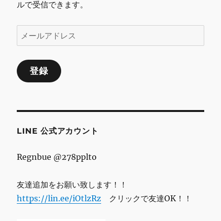
ルで受信できます。
メ
ー
ル
登録
ア
ド
レ
ス
LINE 公式アカウント
Regnbue @278pplto
友達追加をお願い致します！！
https://lin.ee/iOtlzRz
クリックで友達OK！！