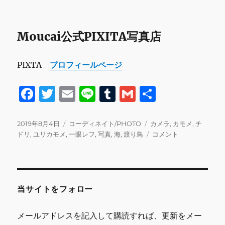
Moucai公式PIXITA写真店
PIXTA
プロフィールページ
F
T
E
Li
T
G
共
a
w
m
n
u
m
有
c
it
ai
e
m
ai
投
カ
タ
2019年8月4日
コーディネイト/PHOTO
カメラ
,
カモメ
,
チ
稿
テ
グ
19/07/31
ドリ
,
ユリカモメ
,
一眼レフ
,
写真
,
海
,
渡り鳥
コメント
e
te
l
bl
l
日:
ゴ
撮
b
r
r
リ
影
ー
PHOTO
o
に
o
当サイトをフォロー
k
メールアドレスを記入して購読すれば、更新をメー