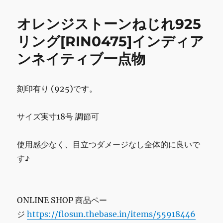
ー
ペ
o
リ
オレンジストーンねじれ925
o
ペ
ン
リング[RIN0475]インディア
k
ダ
ンネイティブ一点物
ン
ト
ネ
ッ
刻印有り (925)です。
ク
レ
サイズ実寸18号 調節可
ス
[PEN0602]
イ
使用感少なく、目立つダメージなし全体的に良いで
ン
す♪
デ
ィ
ア
ン
ONLINE SHOP 商品ペー
ネ
イ
ジ
https://flosun.thebase.in/items/55918446
テ