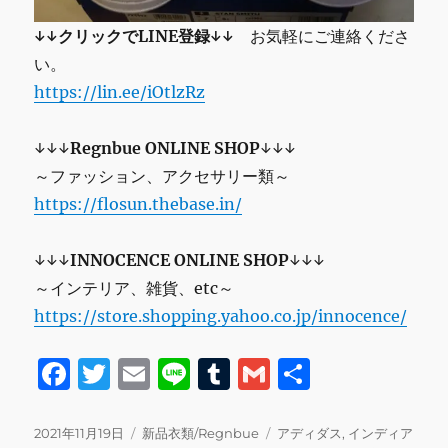
↓↓クリックでLINE登録↓↓
お気軽にご連絡くださ
い。
https://lin.ee/iOtlzRz
↓↓↓
Regnbue ONLINE SHOP
↓↓↓
～ファッション、アクセサリー類～
https://flosun.thebase.in/
↓↓↓
INNOCENCE ONLINE SHOP
↓↓↓
～インテリア、雑貨、etc～
https://store.shopping.yahoo.co.jp/innocence/
F
T
E
Li
T
G
共
a
w
m
n
u
m
有
c
it
ai
e
m
ai
投
カ
タ
2021年11月19日
新品衣類/Regnbue
アディダス
,
インディア