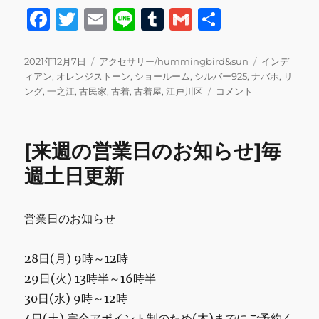
F
T
E
Li
T
G
共
a
w
m
n
u
m
有
c
it
ai
e
m
ai
投
カ
タ
2021年12月7日
アクセサリー/hummingbird&sun
インデ
稿
テ
グ
ィアン
,
オレンジストーン
,
ショールーム
,
シルバー925
,
ナバホ
,
リ
e
te
l
bl
l
日:
ゴ
オ
ング
,
一之江
,
古民家
,
古着
,
古着屋
,
江戸川区
コメント
b
r
r
リ
レ
ー
ン
o
ジ
[来週の営業日のお知らせ]毎
o
ス
ト
週土日更新
k
ー
ン
ね
営業日のお知らせ
じ
れ
925
28日(月) 9時～12時
リ
29日(火) 13時半～16時半
ン
30日(水) 9時～12時
グ
[RIN0475]
4日(土) 完全アポイント制のため(木)までにご予約く