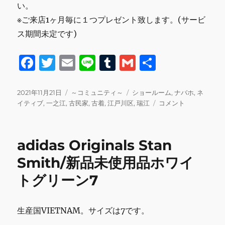
い。
※ご来店1ヶ月毎に１つプレゼント致します。(サービ
ス期間未定です)
F
T
E
Li
T
G
共
a
w
m
n
u
m
有
c
it
ai
e
m
ai
投
カ
タ
2021年11月21日
～コミュニティ～
ショールーム
,
ナバホ
,
ネ
稿
テ
グ
[来
イティブ
,
一之江
,
古民家
,
古着
,
江戸川区
,
瑞江
コメント
e
te
l
bl
l
日:
ゴ
週
b
r
r
リ
の
ー
営
o
adidas Originals Stan
業
o
日
Smith/新品未使用品ホワイ
の
k
トグリーン7
お
知
ら
せ]
生産国VIETNAM。サイズは7です。
毎