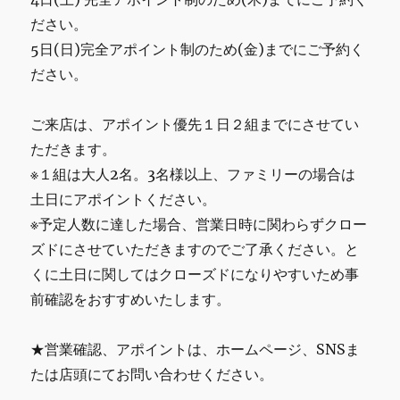
イ
ださい。
ン
5日(日)完全アポイント制のため(金)までにご予約く
デ
ィ
ださい。
ア
ン
ご来店は、アポイント優先１日２組までにさせてい
ネ
イ
ただきます。
テ
※１組は大人2名。3名様以上、ファミリーの場合は
ィ
土日にアポイントください。
ブ
一
※予定人数に達した場合、営業日時に関わらずクロー
点
ズドにさせていただきますのでご了承ください。と
物
くに土日に関してはクローズドになりやすいため事
に
前確認をおすすめいたします。
★営業確認、アポイントは、ホームページ、SNSま
たは店頭にてお問い合わせください。