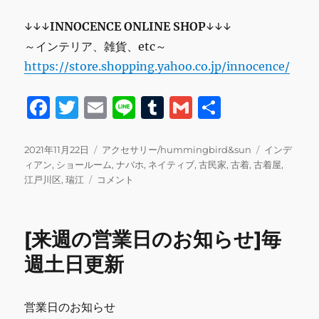
↓↓↓
INNOCENCE ONLINE SHOP
↓↓↓
～インテリア、雑貨、etc～
https://store.shopping.yahoo.co.jp/innocence/
F
T
E
Li
T
G
共
a
w
m
n
u
m
有
c
it
ai
e
m
ai
投
カ
タ
2021年11月22日
アクセサリー/hummingbird&sun
インデ
稿
テ
グ
ィアン
,
ショールーム
,
ナバホ
,
ネイティブ
,
古民家
,
古着
,
古着屋
,
e
te
l
bl
l
日:
ね
ゴ
江戸川区
,
瑞江
コメント
b
r
r
じ
リ
り
ー
o
デ
[来週の営業日のお知らせ]毎
o
ザ
イ
週土日更新
k
ン
2
連
営業日のお知らせ
バ