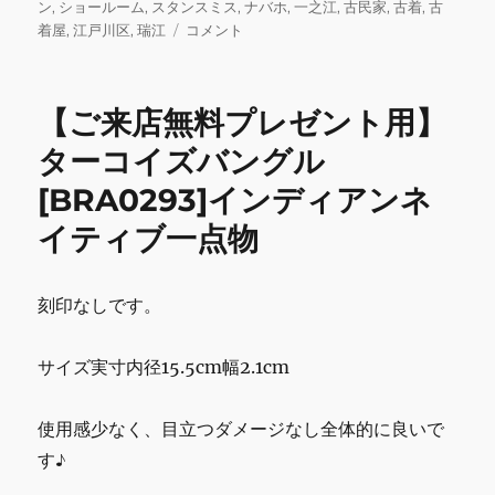
稿
テ
グ
ン
,
ショールーム
,
スタンスミス
,
ナバホ
,
一之江
,
古民家
,
古着
,
古
e
te
l
bl
l
日:
ゴ
adidas
着屋
,
江戸川区
,
瑞江
コメント
b
r
r
リ
Originals
ー
Stan
o
Smith/
【ご来店無料プレゼント用】
o
新
品
ターコイズバングル
k
未
[BRA0293]インディアンネ
使
用
イティブ一点物
品
ホ
ワ
刻印なしです。
イ
ト
グ
サイズ実寸内径15.5cm幅2.1cm
リ
ー
ン
使用感少なく、目立つダメージなし全体的に良いで
7
す♪
に