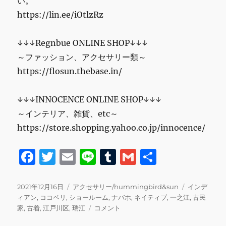
い。
https://lin.ee/iOtlzRz
↓↓↓Regnbue ONLINE SHOP↓↓↓
～ファッション、アクセサリー類～
https://flosun.thebase.in/
↓↓↓INNOCENCE ONLINE SHOP↓↓↓
～インテリア、雑貨、etc～
https://store.shopping.yahoo.co.jp/innocence/
F
T
E
Li
T
G
共
a
w
m
n
u
m
有
c
it
ai
e
m
ai
投
カ
タ
2021年12月16日
アクセサリー/hummingbird&sun
インデ
稿
テ
グ
ィアン
,
ココペリ
,
ショールーム
,
ナバホ
,
ネイティブ
,
一之江
,
古民
e
te
l
bl
l
日:
ゴ
コ
家
,
古着
,
江戸川区
,
瑞江
コメント
b
r
r
リ
コ