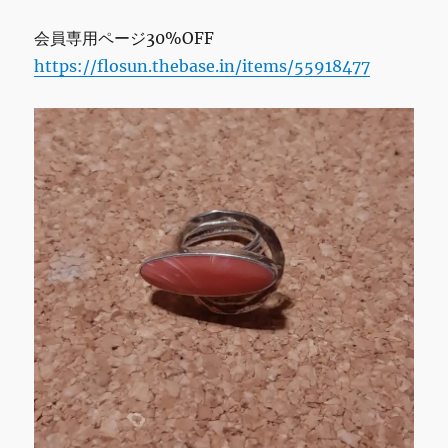
ィ
会員専用ページ30%OFF
ブ
一
https://flosun.thebase.in/items/55918477
点
物
に