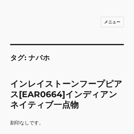
メニュー
INNOCENCE ～日常に彩りを～ フ
ァッション 古着 花 雑貨 インテリア 小
物 etc販売 江戸川区瑞江
タグ:
ナバホ
インレイストーンフープピア
ス[EAR0664]インディアン
ネイティブ一点物
刻印なしです。