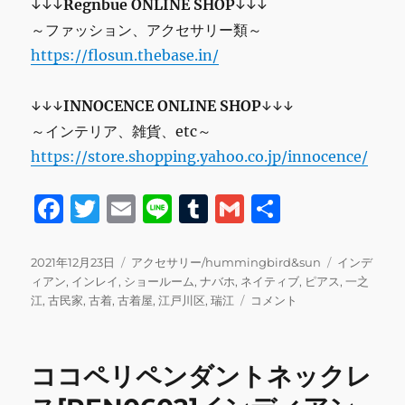
↓↓↓
Regnbue ONLINE SHOP
↓↓↓
～ファッション、アクセサリー類～
https://flosun.thebase.in/
↓↓↓
INNOCENCE ONLINE SHOP
↓↓↓
～インテリア、雑貨、etc～
https://store.shopping.yahoo.co.jp/innocence/
F
T
E
Li
T
G
共
a
w
m
n
u
m
有
c
it
ai
e
m
ai
投
カ
タ
2021年12月23日
アクセサリー/hummingbird&sun
インデ
稿
テ
グ
ィアン
,
インレイ
,
ショールーム
,
ナバホ
,
ネイティブ
,
ピアス
,
一之
e
te
l
bl
l
日:
ゴ
イ
江
,
古民家
,
古着
,
古着屋
,
江戸川区
,
瑞江
コメント
b
r
r
リ
ン
ー
レ
o
イ
ココペリペンダントネックレ
o
ス
ト