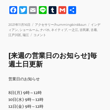
F
T
E
Li
T
G
共
a
w
m
n
u
m
有
c
it
ai
e
m
ai
投
カ
タ
2021年11月16日
アクセサリー/hummingbird&sun
インデ
稿
テ
グ
ィアン
,
ショールーム
,
ナバホ
,
ネイティブ
,
一之江
,
古民家
,
古着
,
e
te
l
bl
l
日:
【ご
ゴ
江戸川区
,
瑞江
コメント
b
r
r
来
リ
店
ー
o
無
[来週の営業日のお知らせ]毎
o
料
プ
週土日更新
k
レ
ゼ
ン
営業日のお知らせ
ト
用】
タ
8日(月) 9時～12時
ー
10日(水) 9時～12時
コ
12日(金) 9時～12時
イ