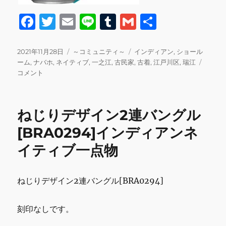
F
T
E
Li
T
G
共
a
w
m
n
u
m
有
c
it
ai
e
m
ai
投
カ
タ
2021年11月28日
～コミュニティ～
インディアン
,
ショール
稿
テ
グ
[来
ーム
,
ナバホ
,
ネイティブ
,
一之江
,
古民家
,
古着
,
江戸川区
,
瑞江
e
te
l
bl
l
日:
ゴ
週
コメント
b
r
r
リ
の
ー
営
o
業
ねじりデザイン2連バングル
o
日
の
[BRA0294]インディアンネ
k
お
イティブ一点物
知
ら
せ]
毎
ねじりデザイン2連バングル[BRA0294]
週
土
刻印なしです。
日
更