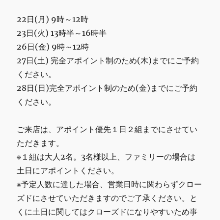
ン
グ
22日(月) 9時～12時
ル
23日(火) 13時半～16時半
[BRA0294]
26日(金) 9時～12時
イ
ン
27日(土) 完全アポイント制のため(木)までにご予約
デ
ください。
ィ
28日(日)完全アポイント制のため(金)までにご予約
ア
ン
ください。
ネ
イ
ご来店は、アポイント優先１日２組までにさせてい
テ
ィ
ただきます。
ブ
※１組は大人2名。3名様以上、ファミリーの場合は
一
土日にアポイントください。
点
物
※予定人数に達した場合、営業日時に関わらずクロー
に
ズドにさせていただきますのでご了承ください。と
くに土日に関してはクローズドになりやすいため事