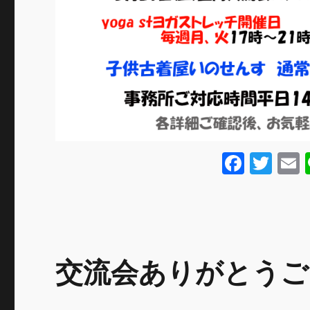
F
T
a
w
c
it
a
e
te
l
b
r
交流会ありがとうご
o
o