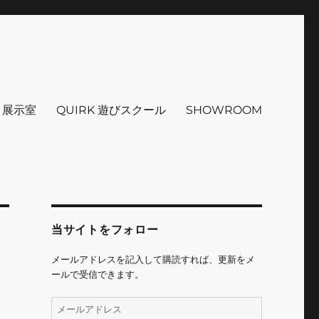
インテリア 小物 etc販売 江戸
 ＋展示室
QUIRK 遊びスクール
SHOWROOM
当サイトをフォロー
メールアドレスを記入して購読すれば、更新をメ
ールで受信できます。
メ
ー