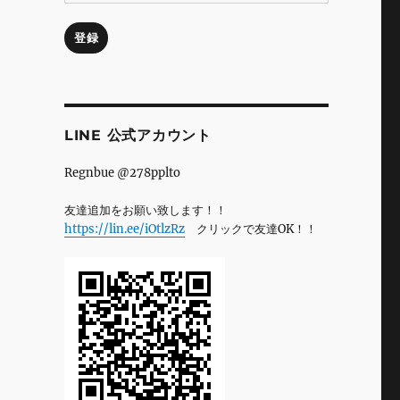
ル
ア
登録
ド
レ
ス
LINE 公式アカウント
ッ
Regnbue @278pplto
友達追加をお願い致します！！
https://lin.ee/iOtlzRz
クリックで友達OK！！