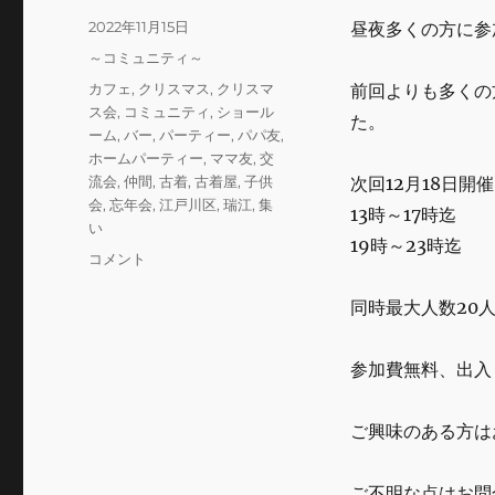
k
投
2022年11月15日
昼夜多くの方に参
稿
カ
～コミュニティ～
日:
テ
タ
カフェ
,
クリスマス
,
クリスマ
前回よりも多くの
ゴ
グ
ス会
,
コミュニティ
,
ショール
た。
リ
ーム
,
バー
,
パーティー
,
パパ友
,
ー
ホームパーティー
,
ママ友
,
交
流会
,
仲間
,
古着
,
古着屋
,
子供
次回12月18日
会
,
忘年会
,
江戸川区
,
瑞江
,
集
13時～17時迄
い
19時～23時迄
交
コメント
流
会
同時最大人数20
あ
り
参加費無料、出入
が
と
う
ご興味のある方は
ご
ざ
い
ご不明な点はお問