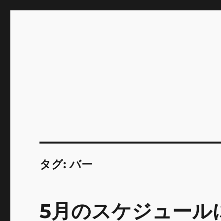
INNOCENCE ～日常に彩
Enjoying extra life -花 古着 ファッション ア
川区瑞江
タグ:
バー
5月のスケジュール