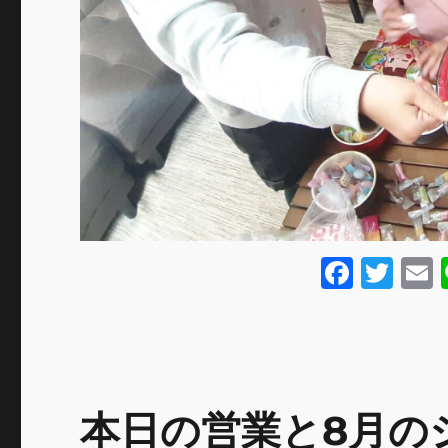
F
T
a
w
c
it
a
e
te
l
b
r
本日の営業と8月の
o