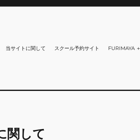
りを～ ファッション 古着 花 雑貨 
クセサリ－ アウトドア 写真 本 音楽 アンチエイジング-
当サイトに関して
スクール予約サイト
FURIMAYA
に関して