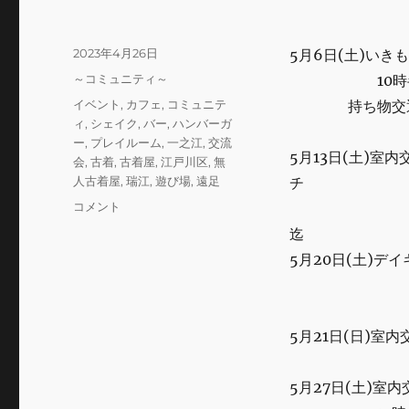
投
2023年4月26日
5月6日(土)い
稿
カ
～コミュニティ～
10時半瑞江駅
日:
テ
タ
イベント
,
カフェ
,
コミュニテ
持ち物交通費、
ゴ
グ
ィ
,
シェイク
,
バー
,
ハンバーガ
リ
ー
,
プレイルーム
,
一之江
,
交流
ー
5月13日(土)
会
,
古着
,
古着屋
,
江戸川区
,
無
人古着屋
,
瑞江
,
遊び場
,
遠足
チ
5
コメント
15時
月
の
5月20日(土)デ
ス
ケ
13時
ジ
ュ
5月21日(日)室
ー
ル
に
5月27日(土)
関