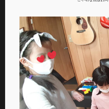
ま
し
た。
に