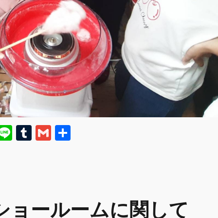
E
Li
T
G
共
m
n
u
m
有
i
e
m
ai
bl
l
r
ショールームに関して