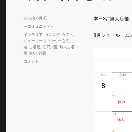
o
k
投
2022年8月1日
本日8/1無人店
稿
カ
～コミュニティ～
日:
テ
タ
インテリア
,
カタログ
,
カフェ
,
8月ショールーム
ゴ
グ
ショールーム
,
バー
,
一之江
,
古
リ
着
,
古着屋
,
江戸川区
,
無人古着
ー
屋
,
集い
,
雑貨
本
コメント
日
の
営
業
と
8
月
の
シ
ョ
ー