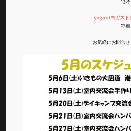
13時～17時
し
て
に
yoga stヨガ
毎週月、火17
お気軽にお問合せ