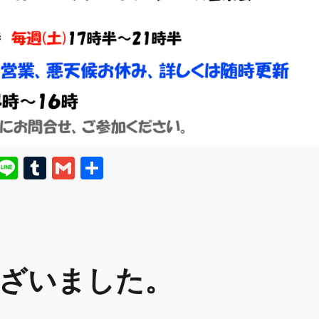
E
Li
T
G
共
m
n
u
m
有
i
e
m
ai
bl
l
r
ざいました。