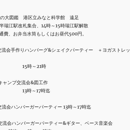
きもの大図鑑 港区立みなと科学館 遠足
改札集合、14時～15時瑞江駅解散
お弁当水筒もしくはお昼代500円。
室内交流会手作りハンバーグ&シェイクパーティー ＋ヨガストレ
～21時
迄
イキャンプ交流会&図工作
～17時迄
内交流会ハンバーガーパーティー 13時～17時迄
室内交流会ハンバーガーパーティー&ギター、ベース音楽会