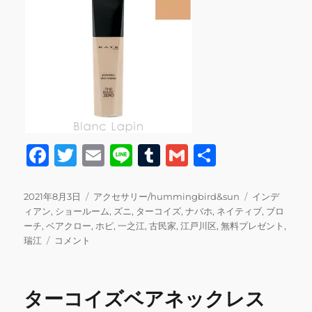
F
T
E
Li
T
G
共
a
w
m
n
u
m
有
c
it
ai
e
m
ai
投
カ
タ
2021年8月3日
アクセサリー/hummingbird&sun
インデ
稿
テ
グ
ィアン
,
ショールーム
,
ズニ
,
ターコイズ
,
ナバホ
,
ネイティブ
,
ブロ
e
te
l
bl
l
日:
ゴ
ーチ
,
ベアクロー
,
ホピ
,
一之江
,
古民家
,
江戸川区
,
無料プレゼント
,
b
r
r
【ご
リ
瑞江
コメント
来
ー
o
店
o
無
ターコイズベアネックレス
料
k