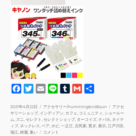
F
T
E
Li
T
G
共
a
w
m
n
u
m
有
c
it
ai
e
m
ai
投
カ
タ
2021年4月22日
アクセサリー/hummingbird&sun
アクセ
稿
テ
グ
サリーショップ
,
インディアン
,
カフェ
,
コミュニティ
,
ショールー
e
te
l
bl
l
日:
ゴ
ム
,
ズニ
,
セレクト
,
セレクトショップ
,
ターコイズ
,
ナバホ
,
ネイテ
b
r
r
リ
ィブ
,
ネックレス
,
ベア
,
ホピ
,
一之江
,
古民家
,
寛ぎ
,
展示
,
江戸川区
,
ー
タ
瑞江
,
綺麗
,
集い
コメント