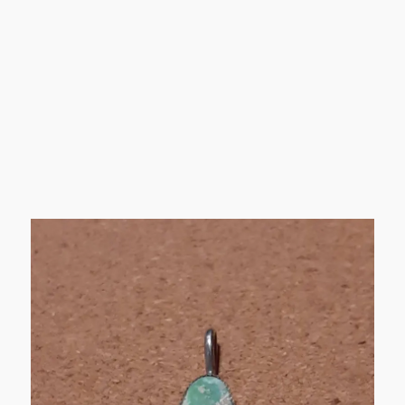
ィ
ブ
綺
麗
な
デ
ザ
イ
ン
♪
に