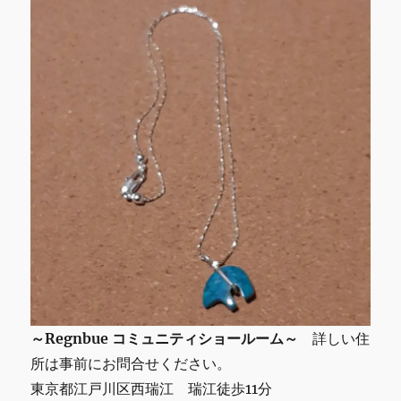
ア
ン
ネ
イ
テ
ィ
ブ
一
点
物
に
～Regnbue コミュニティショールーム～
詳しい住
所は事前にお問合せください。
東京都江戸川区西瑞江 瑞江徒歩11分