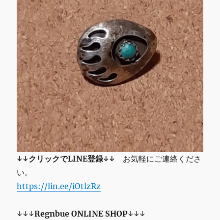
ン
デ
ィ
ア
ン
ネ
イ
テ
ィ
ブ
一
点
物
7
号
に
↓↓クリックでLINE登録↓↓
お気軽にご連絡くださ
い。
https://lin.ee/iOtlzRz
↓↓↓
Regnbue
ONLINE SHOP
↓↓↓