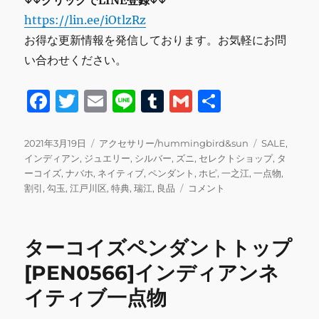
https://lin.ee/iOtlzRz
お得な更新情報を発信しております。お気軽にお問
い合わせください。
F
T
E
Li
T
G
共
a
w
m
n
u
m
有
c
it
ai
e
m
ai
投
カ
タ
2021年3月19日
アクセサリー/hummingbird&sun
SALE
,
稿
テ
グ
インディアン
,
ジュエリー
,
シルバー
,
ズニ
,
セレクトショップ
,
タ
e
te
l
bl
l
日:
ゴ
ーコイズ
,
ナバホ
,
ネイティブ
,
ペンダント
,
ホピ
,
一之江
,
一点物
,
b
r
r
リ
タ
割引
,
勾玉
,
江戸川区
,
特典
,
瑞江
,
良品
コメント
ー
ー
o
コ
o
イ
ターコイズペンダントトップ
ズ
k
勾
[PEN0566]インディアンネ
玉
イティブ一点物
シ
ル