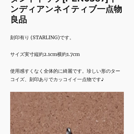
ッ
ンディアンネイティブ一点物
ク
レ
良品
ス
[PEN0566]
イ
刻印有り (STARLING)です。
ン
デ
ィ
サイズ実寸縦約2.1cm横約1.7cm
ア
ン
ネ
使用感すくなく全体的に綺麗です。珍しい形のター
イ
コイズ、刻印ありでカッコイイ一点物です♪
テ
ィ
ブ
一
点
物
34cm
に