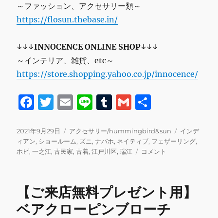
～ファッション、アクセサリー類～
https://flosun.thebase.in/
↓↓↓
INNOCENCE ONLINE SHOP
↓↓↓
～インテリア、雑貨、etc～
https://store.shopping.yahoo.co.jp/innocence/
F
T
E
Li
T
G
共
a
w
m
n
u
m
有
c
it
ai
e
m
ai
投
カ
タ
2021年9月29日
アクセサリー/hummingbird&sun
インデ
稿
テ
グ
ィアン
,
ショールーム
,
ズニ
,
ナバホ
,
ネイティブ
,
フェザーリング
,
e
te
l
bl
l
日:
ゴ
【ご
ホピ
,
一之江
,
古民家
,
古着
,
江戸川区
,
瑞江
コメント
b
r
r
リ
来
ー
店
o
無
【ご来店無料プレゼント用】
o
料
プ
ベアクローピンブローチ
k
レ