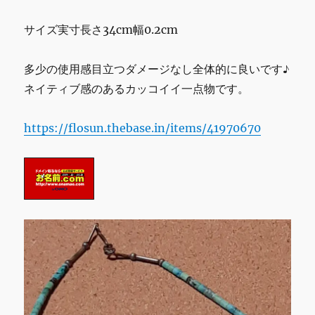
シ
ル
サイズ実寸長さ34cm幅0.2cm
バ
ー
多少の使用感目立つダメージなし全体的に良いです♪
ペ
ン
ネイティブ感のあるカッコイイ一点物です。
ダ
ン
https://flosun.thebase.in/items/41970670
ト
ト
ッ
プ
に