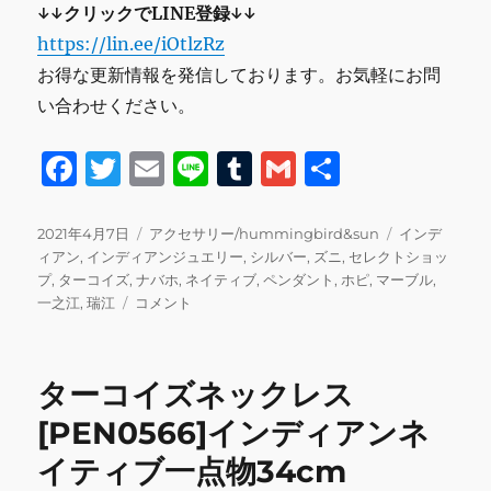
↓↓クリックでLINE登録↓↓
https://lin.ee/iOtlzRz
お得な更新情報を発信しております。お気軽にお問
い合わせください。
F
T
E
Li
T
G
共
a
w
m
n
u
m
有
c
it
ai
e
m
ai
投
カ
タ
2021年4月7日
アクセサリー/hummingbird&sun
インデ
稿
テ
グ
ィアン
,
インディアンジュエリー
,
シルバー
,
ズニ
,
セレクトショッ
e
te
l
bl
l
日:
ゴ
プ
,
ターコイズ
,
ナバホ
,
ネイティブ
,
ペンダント
,
ホピ
,
マーブル
,
b
r
r
タ
リ
一之江
,
瑞江
コメント
ー
ー
o
コ
o
イ
ターコイズネックレス
ズ
k
マ
[PEN0566]インディアンネ
ー
イティブ一点物34cm
ブ
ル