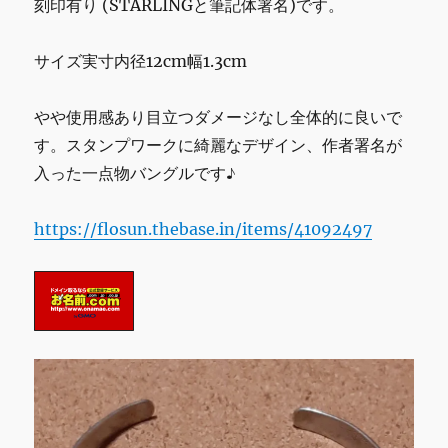
刻印有り (STARLINGと筆記体署名)です。
ッ
プ
サイズ実寸内径12cm幅1.3cm
[PEN0566]
イ
ン
やや使用感あり目立つダメージなし全体的に良いで
デ
す。スタンプワークに綺麗なデザイン、作者署名が
ィ
ア
入った一点物バングルです♪
ン
ネ
https://flosun.thebase.in/items/41092497
イ
テ
ィ
ブ
一
点
物
に