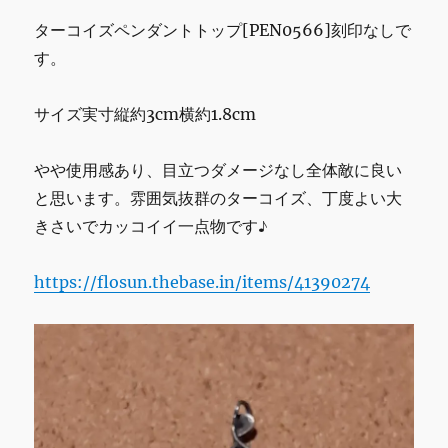
バ
ー
ターコイズペンダントトップ[PEN0566]刻印なしで
ペ
す。
ン
ダ
ン
サイズ実寸縦約3cm横約1.8cm
ト
ト
やや使用感あり、目立つダメージなし全体敵に良い
ッ
プ
と思います。雰囲気抜群のターコイズ、丁度よい大
[PEN0567]
きさいでカッコイイ一点物です♪
イ
ン
デ
https://flosun.thebase.in/items/41390274
ィ
ア
ン
ネ
イ
テ
ィ
ブ