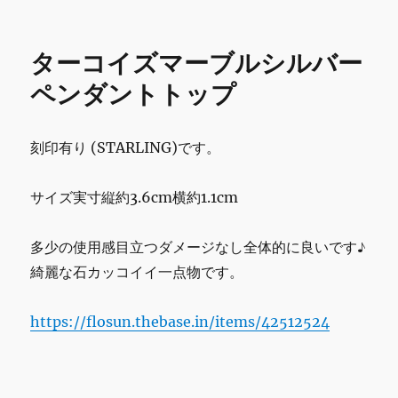
o
ー
o
コ
イ
k
ターコイズマーブルシルバー
ズ
ベ
ペンダントトップ
ア
ネ
ッ
刻印有り (STARLING)です。
ク
レ
ス
サイズ実寸縦約3.6cm横約1.1cm
[PEN0569]
イ
多少の使用感目立つダメージなし全体的に良いです♪
ン
デ
綺麗な石カッコイイ一点物です。
ィ
ア
https://flosun.thebase.in/items/42512524
ン
ネ
イ
テ