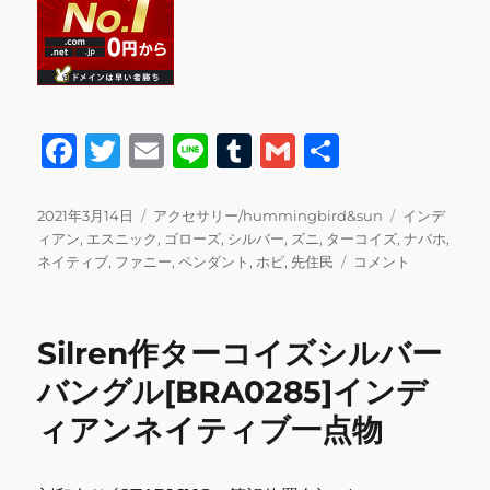
F
T
E
Li
T
G
共
a
w
m
n
u
m
有
c
it
ai
e
m
ai
投
カ
タ
2021年3月14日
アクセサリー/hummingbird&sun
インデ
稿
テ
グ
ィアン
,
エスニック
,
ゴローズ
,
シルバー
,
ズニ
,
ターコイズ
,
ナバホ
,
e
te
l
bl
l
日:
ゴ
タ
ネイティブ
,
ファニー
,
ペンダント
,
ホピ
,
先住民
コメント
b
r
r
リ
ー
ー
コ
o
イ
Silren作ターコイズシルバー
o
ズ
ペ
バングル[BRA0285]インデ
k
ン
ィアンネイティブ一点物
ダ
ン
ト
ト