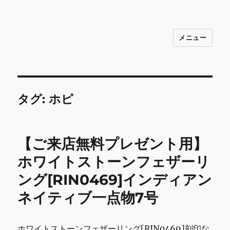
メニュー
INNOCENCE ～日常に彩りを～ フ
ァッション 古着 花 雑貨 インテリア 小
物 etc販売 江戸川区瑞江
タグ:
ホピ
【ご来店無料プレゼント用】
ホワイトストーンフェザーリ
ング[RIN0469]インディアン
ネイティブ一点物7号
ホワイトストーンフェザーリング[RIN0469]刻印な