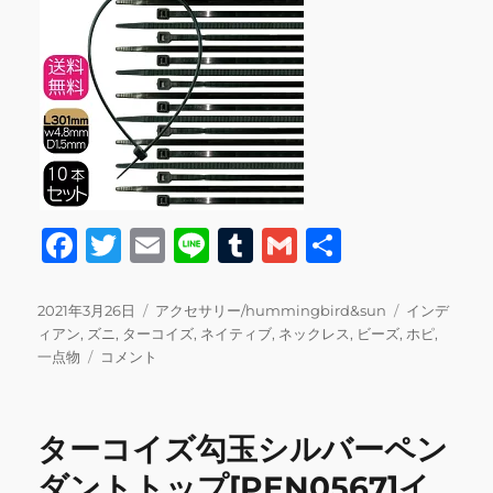
F
T
E
Li
T
G
共
a
w
m
n
u
m
有
c
it
ai
e
m
ai
投
カ
タ
2021年3月26日
アクセサリー/hummingbird&sun
インデ
稿
テ
グ
ィアン
,
ズニ
,
ターコイズ
,
ネイティブ
,
ネックレス
,
ビーズ
,
ホピ
,
e
te
l
bl
l
日:
タ
ゴ
一点物
コメント
b
r
r
ー
リ
コ
ー
o
イ
ターコイズ勾玉シルバーペン
o
ズ
ネ
ダントトップ[PEN0567]イ
k