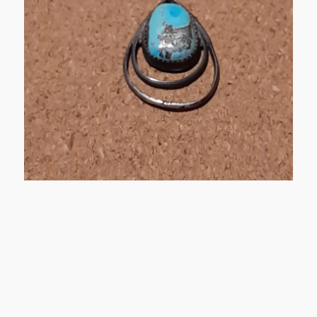
一
点
物
良
品
に