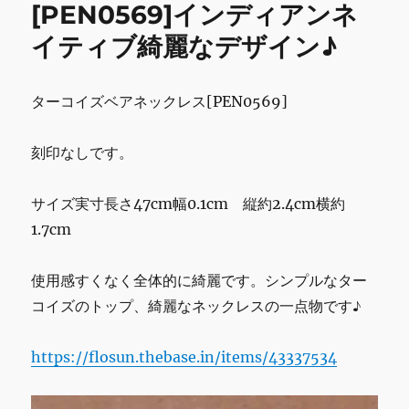
プ
[PEN0569]インディアンネ
レ
イティブ綺麗なデザイン♪
ゼ
ン
ト
用】
ターコイズベアネックレス[PEN0569]
ベ
ア
刻印なしです。
ク
ロ
ー
サイズ実寸長さ47cm幅0.1cm 縦約2.4cm横約
ピ
1.7cm
ン
ブ
ロ
使用感すくなく全体的に綺麗です。シンプルなター
ー
コイズのトップ、綺麗なネックレスの一点物です♪
チ
[OTH0092]
イ
https://flosun.thebase.in/items/43337534
ン
デ
ィ