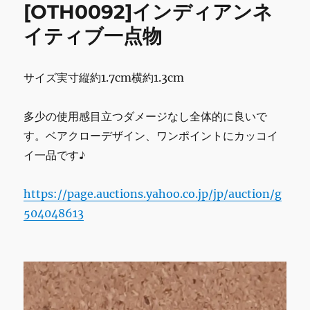
[OTH0092]インディアンネ
ゼ
ン
イティブ一点物
ト
用】
ホ
サイズ実寸縦約1.7cm横約1.3cm
ワ
イ
ト
多少の使用感目立つダメージなし全体的に良いで
ス
す。ベアクローデザイン、ワンポイントにカッコイ
ト
ー
イ一品です♪
ン
フ
https://page.auctions.yahoo.co.jp/jp/auction/g
ェ
ザ
504048613
ー
リ
ン
グ
[RIN0469]
イ