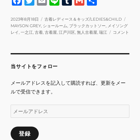
F
T
E
Li
T
G
共
a
w
m
n
u
m
有
c
it
ai
e
m
ai
投
カ
タ
2023年8月18日
古着レディース＆キッズ/LEDIES&CHILD
稿
テ
グ
MAYSON GREY
,
ショールーム
,
ブラックカットソー
,
メイソング
e
te
l
bl
l
日:
ゴ
本
レイ
,
一之江
,
古着
,
古着屋
,
江戸川区
,
無人古着屋
,
瑞江
コメント
b
r
r
リ
日
ー
の
o
営
o
業
に
当サイトをフォロー
k
関
し
メールアドレスを記入して購読すれば、更新をメー
て
ルで受信できます。
に
メ
ー
ル
登録
ア