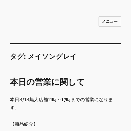
メニュー
INNOCENCE ～日常に彩りを～ フ
ァッション 古着 花 雑貨 インテリア 小
物 etc販売 江戸川区瑞江
タグ:
メイソングレイ
本日の営業に関して
本日8/18無人店舗11時～17時までの営業になりま
す。
【商品紹介】