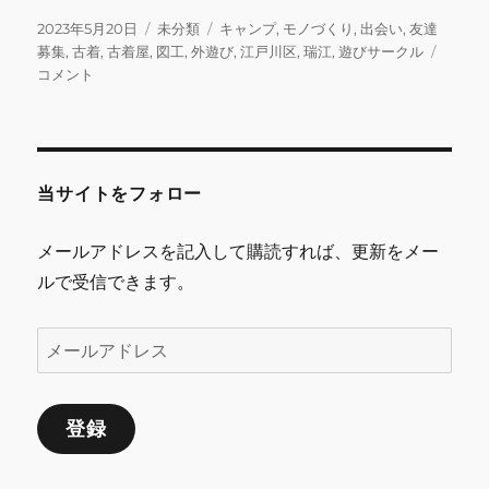
c
it
ai
e
m
ai
投
カ
タ
2023年5月20日
未分類
キャンプ
,
モノづくり
,
出会い
,
友達
稿
テ
グ
本
募集
,
古着
,
古着屋
,
図工
,
外遊び
,
江戸川区
,
瑞江
,
遊びサークル
e
te
l
bl
l
日:
ゴ
日
コメント
b
r
r
リ
の
ー
営
o
業
o
に
関
当サイトをフォロー
k
し
て
メールアドレスを記入して購読すれば、更新をメー
に
ルで受信できます。
メ
ー
ル
登録
ア
ド