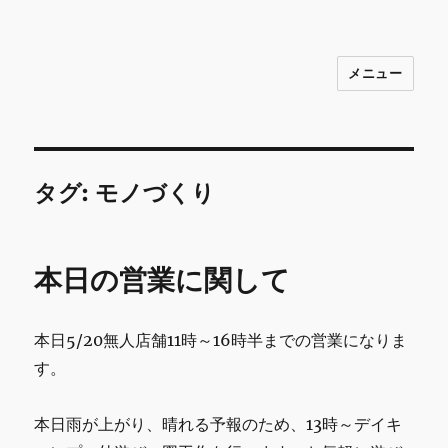
メニュー
INNOCENCE ～日常に彩りを～ フ
ァッション 古着 花 雑貨 インテリア 小
物 etc販売 江戸川区瑞江
タグ:
モノづくり
本日の営業に関して
本日5/20無人店舗11時～16時半までの営業になりま
す。
本日雨が上がり、晴れる予報のため、13時～デイキ