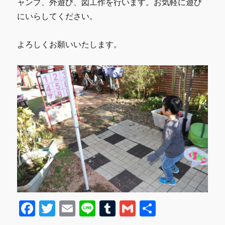
ャンプ、外遊び、図工作を行います。お気軽に遊び
にいらしてください。
よろしくお願いいたします。
F
T
E
Li
T
G
共
a
w
m
n
u
m
有