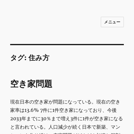
メニュー
INNOCENCE ～日常に彩りを～ フ
ァッション 古着 花 雑貨 インテリア 小
物 etc販売 江戸川区瑞江
タグ:
住み方
空き家問題
現在日本の空き家が問題になっている。現在の空き
家率は13.6% 7件に1件空き家になっており、今後
2033年までに30％まで増え3件に1件が空き家になる
と言われている。人口減少が続く日本で新築、マン