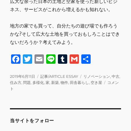
広大な余った日本の土地と空家を使った新しいビジ
ネス、サービスがこれから増えるかも知れない。
地方の家でも買って、自分たちの遊び場でも作ろう
かな?そして広大な土地を買っておもしろことはでき
ないだろうか？考えてみよう。
F
T
E
Li
T
G
共
a
w
m
n
u
m
有
c
it
ai
e
m
ai
投
カ
タ
2019年6月11日
記事/ARTICLE ESSAY
リノベーション
,
中古
,
稿
テ
グ
空
住み方
,
問題
,
多様化
,
家
,
新築
,
物件
,
田舎暮らし
,
空き屋
コメン
e
te
l
bl
l
日:
ゴ
き
ト
b
r
r
リ
家
ー
問
o
題
o
に
当サイトをフォロー
k