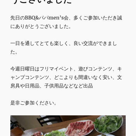
ュ
ー
ル
先日のBBQ&パパmen’s会、多くご参加いただき誠
の
にありがとうございました。
お
知
ら
一日を通してとても楽しく、良い交流ができまし
せ
た。
に
今週日曜日はフリマイベント、遊びコンテンツ、キ
ャンプコンテンツ、どこよりも間違いなく安い、文
房具や日用品、子供用品などなど出品
是非ご参加ください。