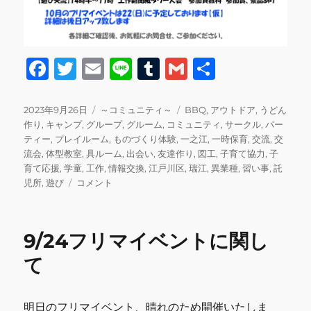
F
T
E
Li
T
G
共
a
w
m
n
u
m
有
c
it
ai
e
m
ai
投
カ
タ
2023年9月26日
～コミュニティ～
BBQ
,
アウトドア
,
うどん
稿
テ
グ
作り
,
キャンプ
,
グループ
,
グルーム
,
コミュニティ
,
サークル
,
パー
e
te
l
bl
l
日:
ゴ
ティー
,
プレイルーム
,
ものづくり体験
,
一之江
,
一時保育
,
交流
,
交
b
r
r
リ
流会
,
体型教室
,
具ルーム
,
出会い
,
友達作り
,
図工
,
子育て協力
,
子
ー
育て応援
,
学童
,
工作
,
情報交換
,
江戸川区
,
瑞江
,
異業種
,
習い事
,
託
o
10
児所
,
遊び
コメント
o
月
の
k
ス
9/24フリマイベントに関し
ケ
ジ
て
ュ
ー
ル
明日のフリマイベント、晴れのため開催いたしま