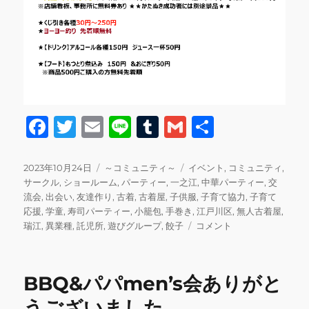
F
T
E
Li
T
G
共
a
w
m
n
u
m
有
c
it
ai
e
m
ai
投
カ
タ
2023年10月24日
～コミュニティ～
イベント
,
コミュニティ
,
稿
テ
グ
サークル
,
ショールーム
,
パーティー
,
一之江
,
中華パーティー
,
交
e
te
l
bl
l
日:
ゴ
流会
,
出会い
,
友達作り
,
古着
,
古着屋
,
子供服
,
子育て協力
,
子育て
b
r
r
リ
応援
,
学童
,
寿司パーティー
,
小籠包
,
手巻き
,
江戸川区
,
無人古着屋
,
ー
11
瑞江
,
異業種
,
託児所
,
遊びグループ
,
餃子
コメント
o
月
o
の
ス
k
BBQ&パパmen’s会ありがと
ケ
ジ
うございました