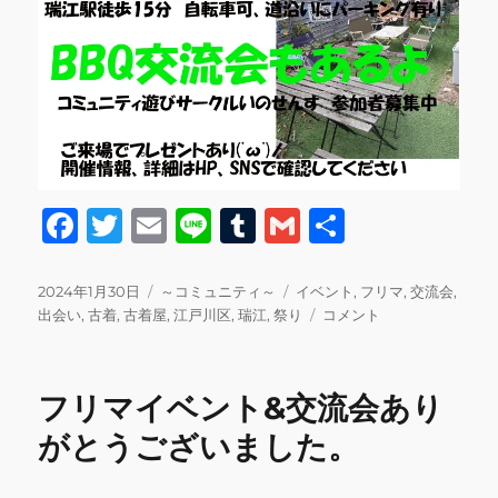
F
T
E
Li
T
G
共
a
w
m
n
u
m
有
c
it
ai
e
m
ai
投
カ
タ
2024年1月30日
～コミュニティ～
イベント
,
フリマ
,
交流会
,
稿
テ
グ
3
出会い
,
古着
,
古着屋
,
江戸川区
,
瑞江
,
祭り
コメント
e
te
l
bl
l
日:
ゴ
月
b
r
r
リ
17
ー
日
o
フリマイベント&交流会あり
(日)
o
フ
がとうございました。
リ
k
マ