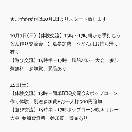
イ
ベ
ン
★ご予約受付は10月1日よりスタート致します
ト
の
10月7日(日)【体験交流】13時～17時粉から手打ちう
開
催
どん作り交流会 別途参加費 うどんはお持ち帰り
に
有り
関
【遊び交流】14時半～17時 風船バレー大会 参加
し
て
費無料 参加賞、景品あり
に
14日(土)
【体験交流】13時～簡単BBQ交流会&ポップコーン
作り体験 別途参加費+お一人様500円追加
【遊び交流】14時半～17時ポップコーン吹きリレー
大会 参加費無料 参加賞、景品あり