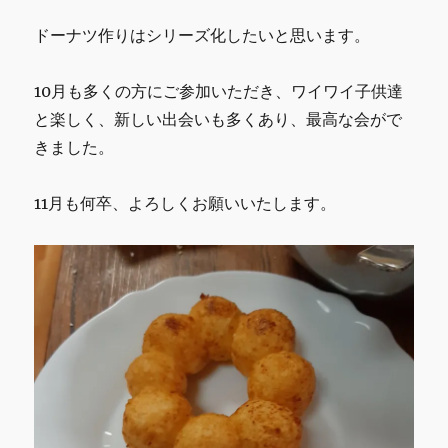
あ
り
ドーナツ作りはシリーズ化したいと思います。
が
と
う
10月も多くの方にご参加いただき、ワイワイ子供達
ご
と楽しく、新しい出会いも多くあり、最高な会がで
ざ
きました。
い
ま
し
11月も何卒、よろしくお願いいたします。
た。
に