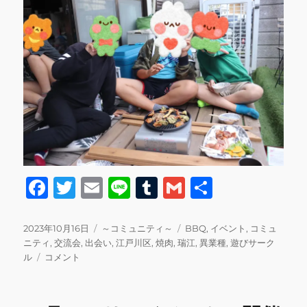
F
T
E
Li
T
G
共
a
w
m
n
u
m
有
c
it
ai
e
m
ai
投
カ
タ
2023年10月16日
～コミュニティ～
BBQ
,
イベント
,
コミュ
稿
テ
グ
ニティ
,
交流会
,
出会い
,
江戸川区
,
焼肉
,
瑞江
,
異業種
,
遊びサーク
e
te
l
bl
l
日:
BBQ&
ゴ
ル
コメント
b
r
r
パ
リ
パ
ー
o
men’s