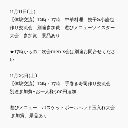
流
に
11月11日(土)
ご
【体験交流】12時～17時 中華料理 餃子&小籠包
参
加
作り交流会 別途参加費 遊びメニューツイスター
あ
大会 参加賞 景品あり
り
が
と
★17時からの二次会men’s会は別途お問合せくださ
う
い
ご
ざ
い
11月25日(土)
ま
【体験交流】12時～17時 手巻き寿司作り交流会
し
別途参加費+お一人様500円追加
た
に
遊びメニュー バスケットボールヘッド玉入れ大会
参加賞、景品あり