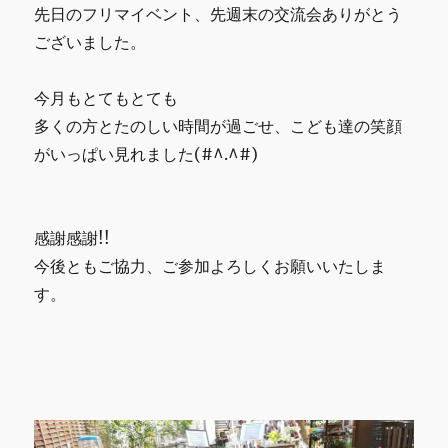
イ
先日のフリマイベント、先週末の交流会ありがとう
ベ
ございました。
ン
ト
BBQ
今月もとてもとても
交
多くの方とたのしい時間が過ごせ、こども達の笑顔
流
会
がいっぱい見れました(#^.^#)
開
催
予
定
感謝感謝!!
に
今後ともご協力、ご参加よろしくお願いいたしま
す。