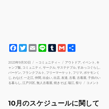
F
T
E
Li
T
G
共
a
w
m
n
u
m
有
c
it
ai
e
m
ai
投
カ
タ
2023年9月30日
～コミュニティ～
アウトドア
,
イベント
,
キ
稿
テ
グ
ャンプ飯
,
コミュニティ
,
サークル
,
サステナブル
,
すみっコぐらし
,
e
te
l
bl
l
日:
ゴ
バーゲン
,
フランクフルト
,
フリーマーケット
,
フリマ
,
ポケモンく
b
r
r
リ
じ
,
わなげ
,
一之江
,
仲間
,
出会い
,
出店
,
友達
,
古着
,
古着屋
,
子供のい
ー
10
る暮らし
,
江戸川区
,
無人古着屋
,
焼きそば
,
瑞江
,
祭り
コメント
o
月
o
の
フ
k
10月のスケジュールに関して
リ
マ