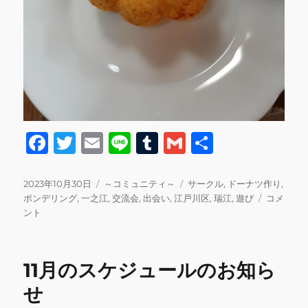
F
T
E
Li
T
G
共
a
w
m
n
u
m
有
c
it
ai
e
m
ai
投
カ
タ
2023年10月30日
～コミュニティ～
サークル
,
ドーナツ作り
,
稿
テ
グ
1o
ポンデリング
,
一之江
,
交流会
,
出会い
,
江戸川区
,
瑞江
,
遊び
コメ
e
te
l
bl
l
日:
ゴ
月
ント
b
r
r
リ
も
ー
イ
o
ベ
11月のスケジュールのお知ら
o
ン
ト
せ
k
交