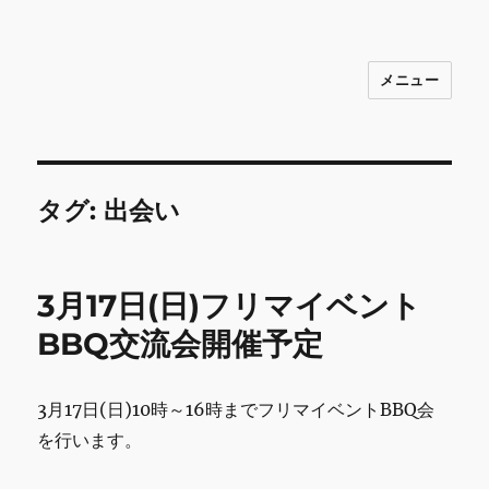
メニュー
INNOCENCE ～日常に彩りを～ フ
ァッション 古着 花 雑貨 インテリア 小
物 etc販売 江戸川区瑞江
タグ:
出会い
3月17日(日)フリマイベント
BBQ交流会開催予定
3月17日(日)10時～16時までフリマイベントBBQ会
を行います。