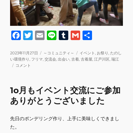
F
T
E
Li
T
G
共
a
w
m
n
u
m
有
c
it
ai
e
m
ai
投
カ
タ
2023年11月27日
～コミュニティ～
イベント
,
お祭り
,
たのし
稿
テ
グ
い環境作り
,
フリマ
,
交流会
,
出会い
,
古着
,
古着屋
,
江戸川区
,
瑞江
e
te
l
bl
l
日:
フ
ゴ
コメント
b
r
r
リ
リ
マ
ー
o
イ
1o月もイベント交流にご参加
o
ベ
ン
ありがとうございました
k
ト
&
交
先日のポンデリング作り、上手に美味しくできまし
流
た。
会