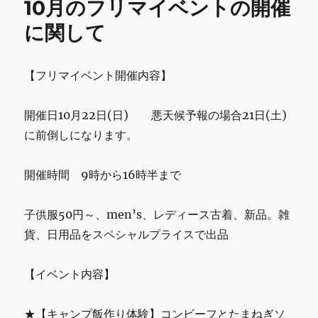
10月のフリマイベントの開催
o
会
あ
に関して
k
り
が
と
【フリマイベント開催内容】
う
ご
ざ
開催日10月22日(日) 悪天候予報の場合21日(土)
い
に前倒しになります。
ま
し
た
開催時間 9時から16時半まで
に
子供服50円～、men’s、レディース古着、新品。雑
貨、日用品をスペシャルプライスで出品
【イベント内容】
★【キャンプ飯作り体験】コンビーフとたまねぎソ