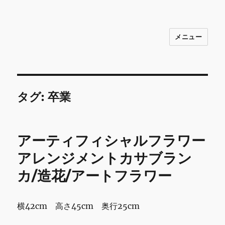
メニュー
INNOCENCE ～日常に彩りを～ フ
ァッション 古着 花 雑貨 インテリア 小
物 etc販売 江戸川区瑞江
タグ:
卒業
アーティフィシャルフラワー
アレンジメントカサブラン
カ/造花/アートフラワー
横42cm 高さ45cm 奥行25cm