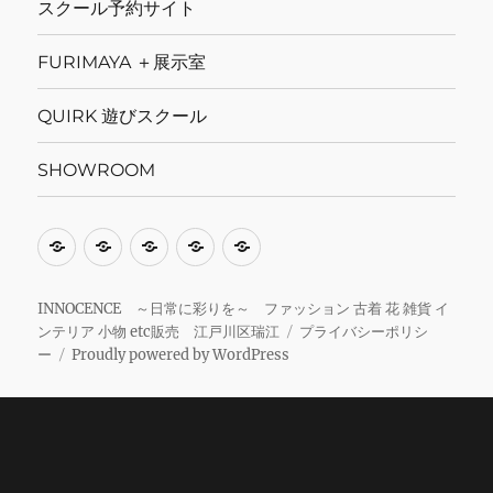
スクール予約サイト
FURIMAYA ＋展示室
QUIRK 遊びスクール
SHOWROOM
当
ス
FURIMAYA
QUIRK
SHOWROOM
サ
ク
＋
遊
イ
ー
展
び
INNOCENCE ～日常に彩りを～ ファッション 古着 花 雑貨 イ
ンテリア 小物 etc販売 江戸川区瑞江
プライバシーポリシ
ト
ル
示
ス
ー
Proudly powered by WordPress
に
予
室
ク
関
約
ー
し
サ
ル
て
イ
ト