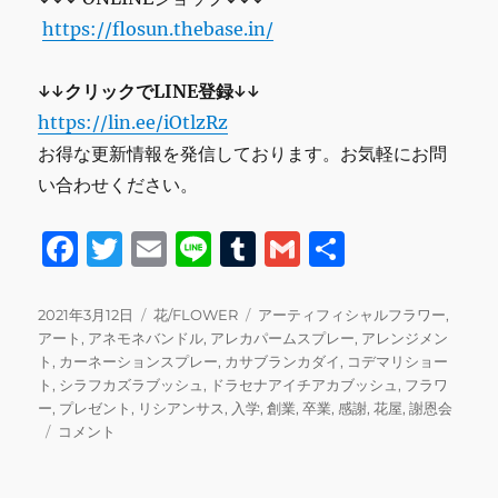
https://flosun.thebase.in/
↓↓クリックでLINE登録↓↓
https://lin.ee/iOtlzRz
お得な更新情報を発信しております。お気軽にお問
い合わせください。
F
T
E
Li
T
G
共
a
w
m
n
u
m
有
c
it
ai
e
m
ai
投
カ
タ
2021年3月12日
花/FLOWER
アーティフィシャルフラワー
,
稿
テ
グ
アート
,
アネモネバンドル
,
アレカパームスプレー
,
アレンジメン
e
te
l
bl
l
日:
ゴ
ト
,
カーネーションスプレー
,
カサブランカダイ
,
コデマリショー
b
r
r
リ
ト
,
シラフカズラブッシュ
,
ドラセナアイチアカブッシュ
,
フラワ
ー
ー
,
プレゼント
,
リシアンサス
,
入学
,
創業
,
卒業
,
感謝
,
花屋
,
謝恩会
o
ア
コメント
o
ー
テ