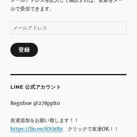
メールアドレスを記入して購読すれば、更新をメー
ル
ルで受信できます。
フ
ラ
ワ
メ
ー
ー
ア
レ
ル
ン
登録
ア
ジ
ド
メ
ン
レ
ト
ス
ス
イ
LINE 公式アカウント
セ
ン
Regnbue @278pplto
黄
色
系/
友達追加をお願い致します！！
造
https://lin.ee/iOtlzRz
クリックで友達OK！！
花/
ア