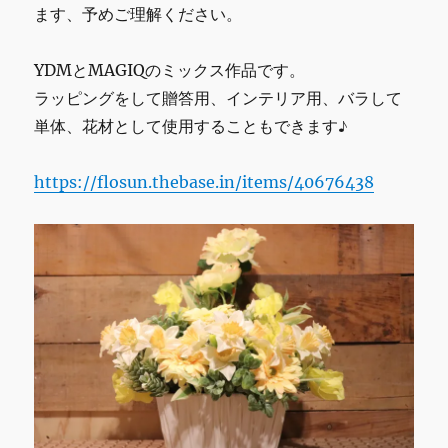
ます、予めご理解ください。
カ/
造
花/
YDMとMAGIQのミックス作品です。
ア
ラッピングをして贈答用、インテリア用、バラして
ー
ト
単体、花材として使用することもできます♪
フ
ラ
https://flosun.thebase.in/items/40676438
ワ
ー
に