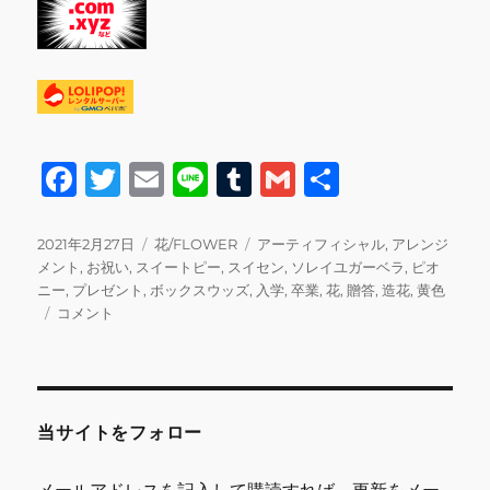
F
T
E
Li
T
G
共
a
w
m
n
u
m
有
c
it
ai
e
m
ai
投
カ
タ
2021年2月27日
花/FLOWER
アーティフィシャル
,
アレンジ
稿
テ
グ
メント
,
お祝い
,
スイートピー
,
スイセン
,
ソレイユガーベラ
,
ピオ
e
te
l
bl
l
日:
ゴ
ニー
,
プレゼント
,
ボックスウッズ
,
入学
,
卒業
,
花
,
贈答
,
造花
,
黄色
b
r
r
ア
リ
コメント
ー
ー
o
テ
o
ィ
フ
k
ィ
当サイトをフォロー
シ
ャ