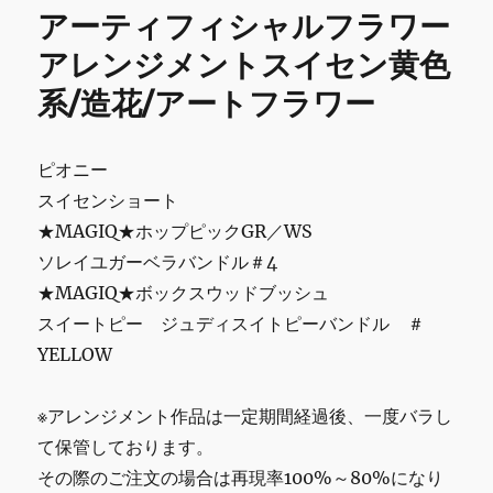
k
ィ
アーティフィシャルフラワー
フ
ィ
アレンジメントスイセン黄色
シ
系/造花/アートフラワー
ャ
ル
フ
ラ
ピオニー
ワ
スイセンショート
ー
★MAGIQ★ホップピックGR／WS
ア
レ
ソレイユガーベラバンドル＃4
ン
★MAGIQ★ボックスウッドブッシュ
ジ
スイートピー ジュディスイトピーバンドル ＃
メ
ン
YELLOW
ト
カ
※アレンジメント作品は一定期間経過後、一度バラし
サ
ブ
て保管しております。
ラ
その際のご注文の場合は再現率100%～80%になり
ン