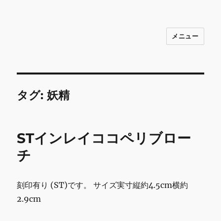
メニュー
INNOCENCE ～日常に彩りを～ フ
ァッション 古着 花 雑貨 インテリア 小
物 etc販売 江戸川区瑞江
タグ:
妖精
STインレイココペリブロー
チ
刻印有り (ST)です。 サイズ実寸縦約4.5cm横約
2.9cm