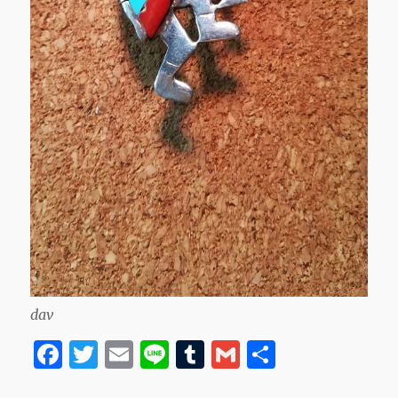
dav
F
T
E
Li
T
G
共
a
w
m
n
u
m
有