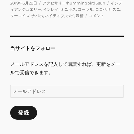
c
it
ai
e
m
ai
投
カ
タ
2019年5月28日
アクセサリー/hummingbird&sun
インデ
稿
テ
グ
ィアンジュエリー
,
インレイ
,
オニキス
,
コーラル
,
ココペリ
,
ズニ
,
e
te
l
bl
l
日:
ゴ
ST
ターコイズ
,
ナバホ
,
ネイティブ
,
ホピ
,
妖精
コメント
b
r
r
リ
イ
ー
ン
o
レ
o
イ
コ
当サイトをフォロー
k
コ
ペ
メールアドレスを記入して購読すれば、更新をメー
リ
ルで受信できます。
ブ
ロ
ー
メ
チ
ー
に
ル
登録
ア
ド
レ