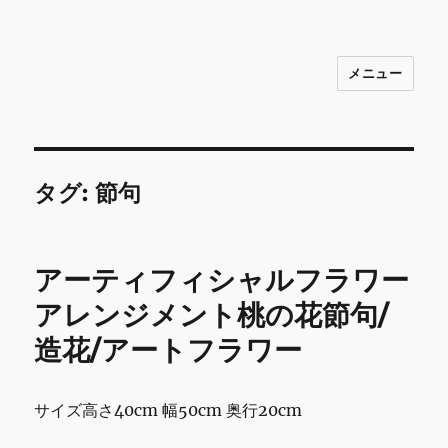
メニュー
INNOCENCE ～日常に彩りを～ フ
ァッション 古着 花 雑貨 インテリア 小
物 etc販売 江戸川区瑞江
タグ:
節句
アーティフィシャルフラワー
アレンジメント桃の花節句/
造花/アートフラワー
サイズ高さ40cm 幅50cm 奥行20cm