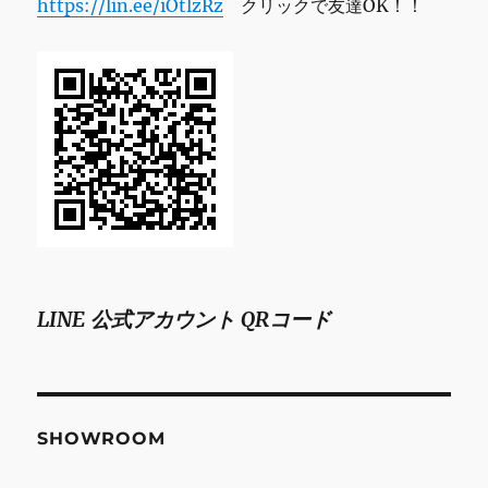
https://lin.ee/iOtlzRz
クリックで友達OK！！
ー
ト
フ
ラ
ワ
ー
に
LINE 公式アカウント QRコード
SHOWROOM