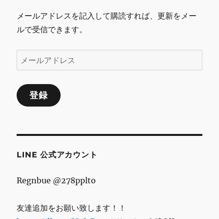
ャ
メールアドレスを記入して購読すれば、更新をメー
ル
ルで受信できます。
フ
ラ
ワ
メ
ー
ー
ア
レ
ル
ン
登録
ア
ジ
ド
メ
ン
レ
ト
ス
桃
の
LINE 公式アカウント
花
節
Regnbue @278pplto
句/
造
花/
友達追加をお願い致します！！
ア