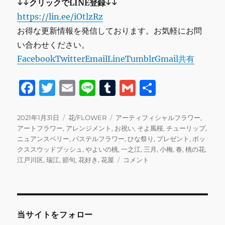
↓↓クリックでLINE登録↓↓
https://lin.ee/iOtlzRz
お得な更新情報を発信しております。お気軽にお問
い合わせください。
Facebook
Twitter
Email
Line
Tumblr
Gmail
共有
F
T
E
Li
T
G
共
a
w
m
n
u
m
有
c
it
ai
e
m
ai
投
カ
タ
2021年1月31日
花/FLOWER
アーティフィシャルフラワー
,
稿
テ
グ
アートフラワー
,
アレンジメント
,
お祝い
,
そよ風桜
,
チューリップ
,
e
te
l
bl
l
日:
ゴ
ニュアンスベリー
,
パステルフラワー
,
ひな祭り
,
プレゼント
,
ボッ
b
r
r
リ
クススウッドブッシュ
,
やよいの桃
,
一之江
,
三月
,
小梅
,
春
,
桃の花
,
ー
ア
江戸川区
,
瑞江
,
節句
,
花好き
,
花屋
コメント
o
ー
o
テ
ィ
k
フ
ィ
当サイトをフォロー
シ