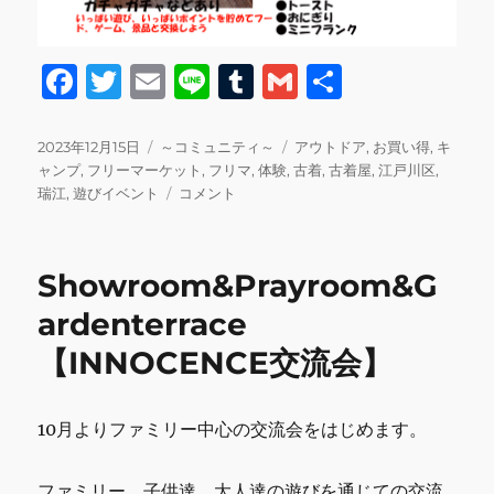
F
T
E
Li
T
G
共
a
w
m
n
u
m
有
c
it
ai
e
m
ai
投
カ
タ
2023年12月15日
～コミュニティ～
アウトドア
,
お買い得
,
キ
稿
テ
グ
ャンプ
,
フリーマーケット
,
フリマ
,
体験
,
古着
,
古着屋
,
江戸川区
,
e
te
l
bl
l
日:
ゴ
12
瑞江
,
遊びイベント
コメント
b
r
r
リ
月
ー
17
o
日
Showroom&Prayroom&G
o
遊
び
ardenterrace
k
イ
【INNOCENCE交流会】
ベ
ン
ト
フ
10月よりファミリー中心の交流会をはじめます。
リ
マ
ファミリー、子供達、大人達の遊びを通じての交流
開