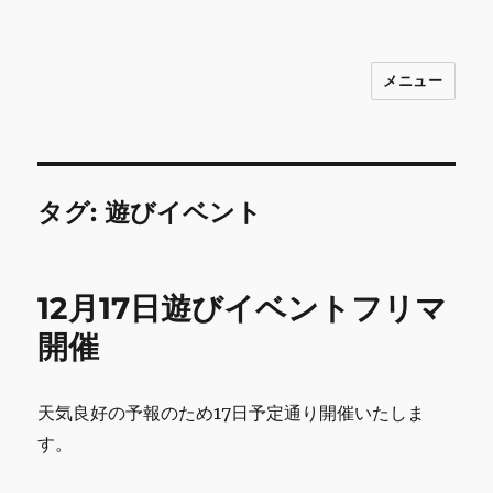
メニュー
INNOCENCE ～日常に彩りを～ フ
ァッション 古着 花 雑貨 インテリア 小
物 etc販売 江戸川区瑞江
タグ:
遊びイベント
12月17日遊びイベントフリマ
開催
天気良好の予報のため17日予定通り開催いたしま
す。