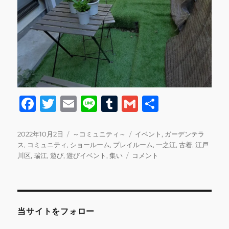
F
T
E
Li
T
G
共
a
w
m
n
u
m
有
c
it
ai
e
m
ai
投
カ
タ
2022年10月2日
～コミュニティ～
イベント
,
ガーデンテラ
稿
テ
グ
ス
,
コミュニティ
,
ショールーム
,
プレイルーム
,
一之江
,
古着
,
江戸
e
te
l
bl
l
日:
ゴ
Showroom&Prayroom&Garden
川区
,
瑞江
,
遊び
,
遊びイベント
,
集い
コメント
b
r
r
リ
【INNOCENCE
ー
交
o
流
o
会】
に
当サイトをフォロー
k