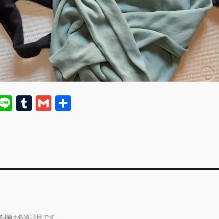
E
Li
T
G
共
m
n
u
m
有
i
e
m
ai
bl
l
r
る欄は必須項目です