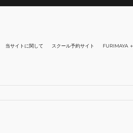
りを～ ファッション 古着 花 雑貨 
クセサリ－ アウトドア 写真 本 音楽 アンチエイジング-
当サイトに関して
スクール予約サイト
FURIMAYA