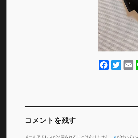
F
T
a
w
c
it
a
e
te
l
b
r
o
コメントを残す
o
k
メールアドレスが公開されることはありません。
※
が付いてい