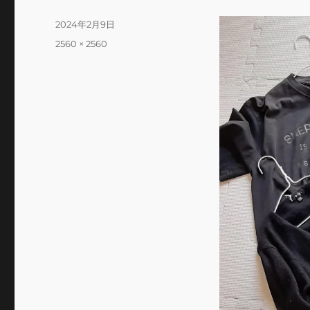
投
2024年2月9日
稿
フ
2560 × 2560
日:
ル
サ
イ
ズ