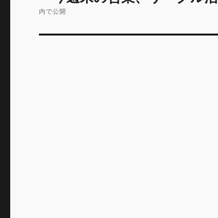
稿
内で公開
ナ
ビ
ゲ
ー
シ
ョ
ン