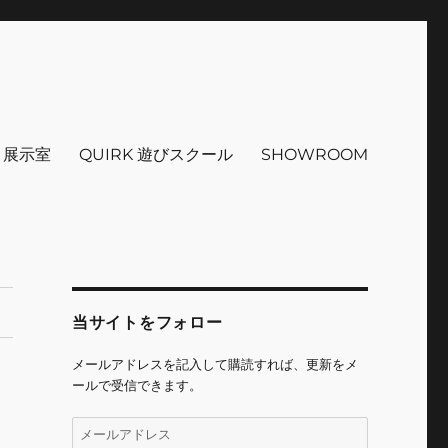
インテリア 小物 etc販売 江戸
 ＋展示室
QUIRK 遊びスクール
SHOWROOM
当サイトをフォロー
メールアドレスを記入して購読すれば、更新をメ
ールで受信できます。
メ
ー