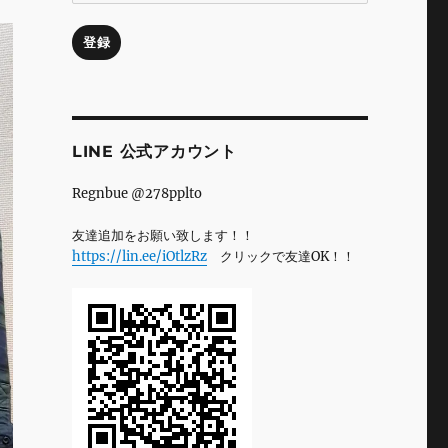
ル
ア
登録
ド
レ
ス
LINE 公式アカウント
Regnbue @278pplto
友達追加をお願い致します！！
https://lin.ee/iOtlzRz
クリックで友達OK！！