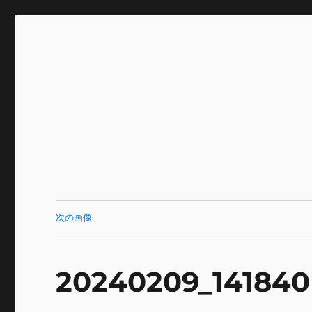
INNOCENCE ～日常に彩
Enjoying extra life -花 古着 ファッション ア
川区瑞江
次の画像
20240209_141840