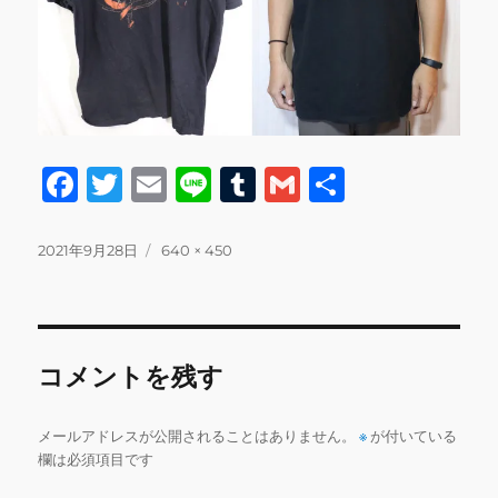
F
T
E
Li
T
G
共
a
w
m
n
u
m
有
c
it
ai
e
m
ai
投
フ
2021年9月28日
640 × 450
稿
ル
e
te
l
bl
l
日:
サ
b
r
r
イ
ズ
o
コメントを残す
o
k
メールアドレスが公開されることはありません。
※
が付いている
欄は必須項目です