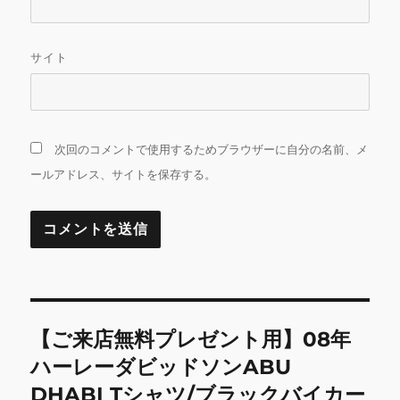
サイト
次回のコメントで使用するためブラウザーに自分の名前、メ
ールアドレス、サイトを保存する。
投
【ご来店無料プレゼント用】08年
稿
ハーレーダビッドソンABU
ナ
DHABI Tシャツ/ブラックバイカー