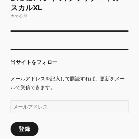
スカルXL
ビ
内で公開
ゲ
ー
シ
ョ
当サイトをフォロー
ン
メールアドレスを記入して購読すれば、更新をメー
ルで受信できます。
メ
ー
ル
登録
ア
ド