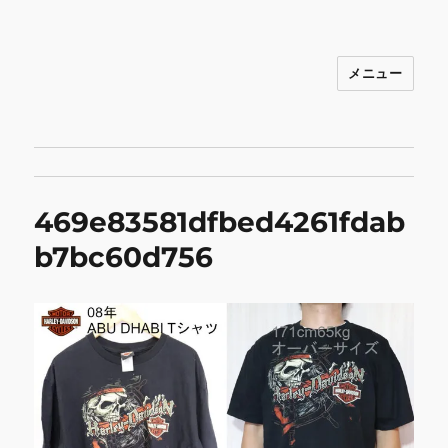
メニュー
INNOCENCE ～日常に彩りを～ フ
ァッション 古着 花 雑貨 インテリア 小
物 etc販売 江戸川区瑞江
469e83581dfbed4261fdab
b7bc60d756