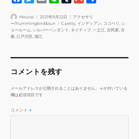
a
w
m
n
u
m
有
c
it
ai
e
m
ai
投
投
カ
Moucai
2021年9月22日
アクセサリ
稿
稿
テ
タ
ー/hummingbird&sun
C.petty
,
インディアン
,
ココペリ
,
シ
e
te
l
bl
l
者
日:
ゴ
グ
ョールーム
,
シルバーペンダント
,
ネイティブ
,
一之江
,
古民家
,
古
b
r
r
リ
着
,
江戸川区
,
瑞江
ー
o
o
k
コメントを残す
メールアドレスが公開されることはありません。
※
が付いている
欄は必須項目です
コメント
※