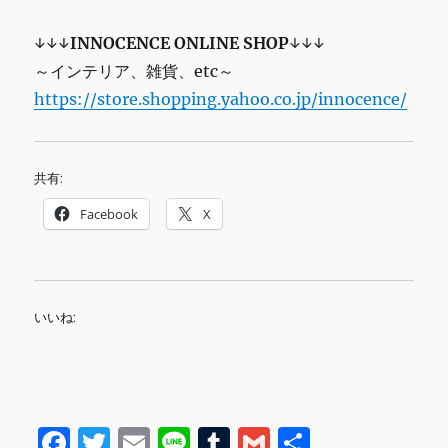
↓↓↓
INNOCENCE ONLINE SHOP
↓↓↓
～インテリア、雑貨、etc～
https://store.shopping.yahoo.co.jp/innocence/
共有:
Facebook
X
いいね:
F
T
E
Li
T
G
共