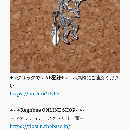
↓↓クリックでLINE登録↓↓
お気軽にご連絡くださ
い。
https://lin.ee/iOtlzRz
↓↓↓
Regnbue ONLINE SHOP
↓↓↓
～ファッション、アクセサリー類～
https://flosun.thebase.in/