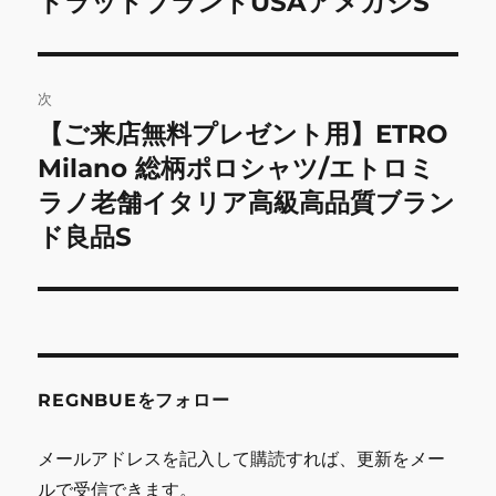
トラッドブランドUSAアメカジS
ビ
稿:
ゲ
次
ー
【ご来店無料プレゼント用】ETRO
次
シ
の
Milano 総柄ポロシャツ/エトロミ
投
ョ
ラノ老舗イタリア高級高品質ブラン
稿:
ド良品S
ン
REGNBUEをフォロー
メールアドレスを記入して購読すれば、更新をメー
ルで受信できます。