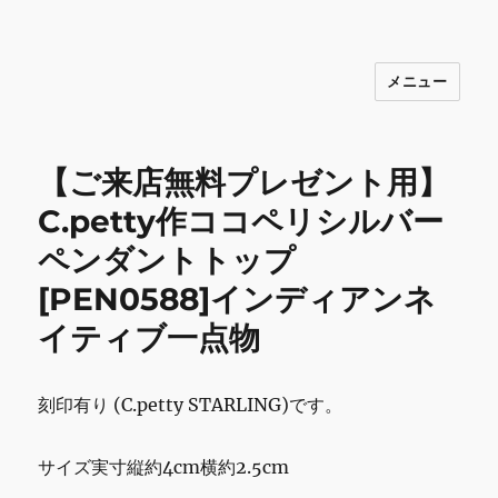
メニュー
INNOCENCE ～日常に彩りを～ フ
ァッション 古着 花 雑貨 インテリア 小
物 etc販売 江戸川区瑞江
【ご来店無料プレゼント用】
C.petty作ココペリシルバー
ペンダントトップ
[PEN0588]インディアンネ
イティブ一点物
刻印有り (C.petty STARLING)です。
サイズ実寸縦約4cm横約2.5cm