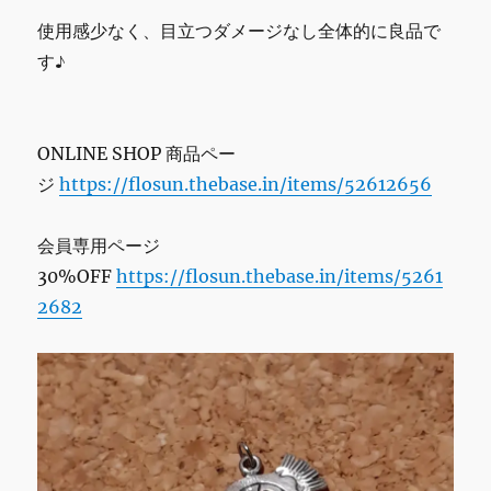
使用感少なく、目立つダメージなし全体的に良品で
す♪
ONLINE SHOP 商品ペー
ジ
https://flosun.thebase.in/items/52612656
会員専用ページ
30%OFF
https://flosun.thebase.in/items/5261
2682