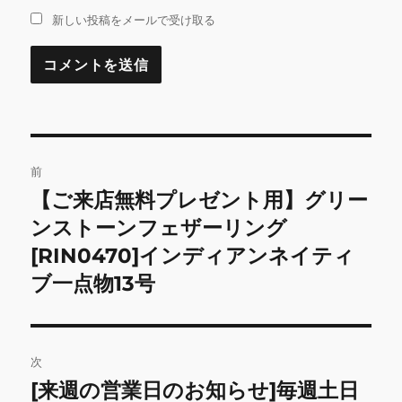
新しい投稿をメールで受け取る
投
前
稿
【ご来店無料プレゼント用】グリー
前
の
ンストーンフェザーリング
ナ
投
[RIN0470]インディアンネイティ
ビ
稿:
ブ一点物13号
ゲ
ー
次
シ
[来週の営業日のお知らせ]毎週土日
次