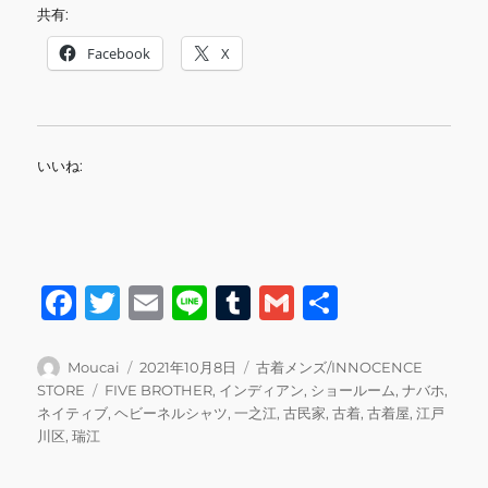
共有:
Facebook
X
いいね:
F
T
E
Li
T
G
共
a
w
m
n
u
m
有
c
it
ai
e
m
ai
投
投
カ
Moucai
2021年10月8日
古着メンズ/INNOCENCE
稿
稿
テ
タ
STORE
FIVE BROTHER
,
インディアン
,
ショールーム
,
ナバホ
,
e
te
l
bl
l
者
日:
ゴ
グ
ネイティブ
,
ヘビーネルシャツ
,
一之江
,
古民家
,
古着
,
古着屋
,
江戸
b
r
r
リ
川区
,
瑞江
ー
o