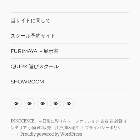
当サイトに関して
スクール予約サイト
FURIMAYA ＋展示室
QUIRK 遊びスクール
SHOWROOM
当
ス
FURIMAYA
QUIRK
SHOWROOM
サ
ク
＋
遊
イ
ー
展
び
INNOCENCE ～日常に彩りを～ ファッション 古着 花 雑貨 イ
ンテリア 小物 etc販売 江戸川区瑞江
プライバシーポリシ
ト
ル
示
ス
ー
Proudly powered by WordPress
に
予
室
ク