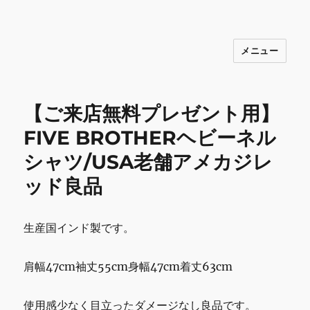
メニュー
INNOCENCE ～日常に彩りを～ フ
ァッション 古着 花 雑貨 インテリア 小
物 etc販売 江戸川区瑞江
【ご来店無料プレゼント用】
FIVE BROTHERヘビーネル
シャツ/USA老舗アメカジレ
ッド良品
生産国インド製です。
肩幅47cm袖丈55cm身幅47cm着丈63cm
使用感少なく目立ったダメージなし良品です。