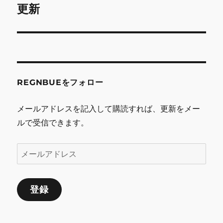
ョ
の
更新
投
ン
稿:
REGNBUEをフォロー
メールアドレスを記入して購読すれば、更新をメー
ルで受信できます。
メ
ー
ル
登録
ア
ド
レ